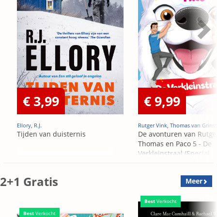
€ 3,99
€ 9,99
Ellory, R.J.
Rutger Vink, Thomas van Grins
Tijden van duisternis
De avonturen van Rutge
Thomas en Paco 5 - De
Verkleinstraal (Special
Edition)
2+1 Gratis
Meer
Best
Verkocht
Best
Verkocht