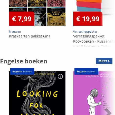
€ 7,99
€ 19,99
Manteau
Verrassingspakket
Kraskaarten pakket 6in1
Verrassingspakket
Kookboeken - Kussensl
met 3 boeken + Cadeau
OP=OP
Engelse boeken
Meer
Engelse
boeken
Engelse
boeken