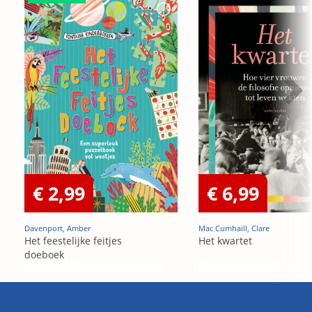
€ 2,99
€ 6,99
Davenport, Amber
Mac Cumhaill, Clare
Het feestelijke feitjes
Het kwartet
doeboek