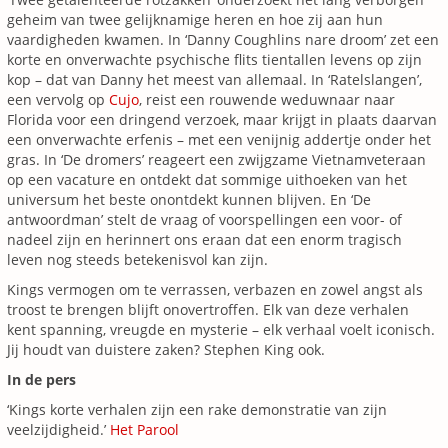
geheim van twee gelijknamige heren en hoe zij aan hun
vaardigheden kwamen. In ‘Danny Coughlins nare droom’ zet een
korte en onverwachte psychische flits tientallen levens op zijn
kop – dat van Danny het meest van allemaal. In ‘Ratelslangen’,
een vervolg op
Cujo
, reist een rouwende weduwnaar naar
Florida voor een dringend verzoek, maar krijgt in plaats daarvan
een onverwachte erfenis – met een venijnig addertje onder het
gras. In ‘De dromers’ reageert een zwijgzame Vietnamveteraan
op een vacature en ontdekt dat sommige uithoeken van het
universum het beste onontdekt kunnen blijven. En ‘De
antwoordman’ stelt de vraag of voorspellingen een voor- of
nadeel zijn en herinnert ons eraan dat een enorm tragisch
leven nog steeds betekenisvol kan zijn.
Kings vermogen om te verrassen, verbazen en zowel angst als
troost te brengen blijft onovertroffen. Elk van deze verhalen
kent spanning, vreugde en mysterie – elk verhaal voelt iconisch.
Jij houdt van duistere zaken? Stephen King ook.
In de pers
‘Kings korte verhalen zijn een rake demonstratie van zijn
veelzijdigheid.’
Het Parool