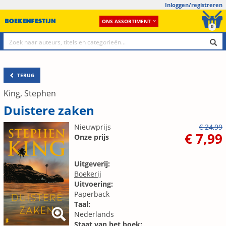
Inloggen/registreren
ONS ASSORTIMENT
0
TERUG
King, Stephen
Duistere zaken
Nieuwprijs
€ 24,99
€ 7,99
Onze prijs
Uitgeverij:
Boekerij
Uitvoering:
Paperback
Taal:
Nederlands
Staat van het boek: