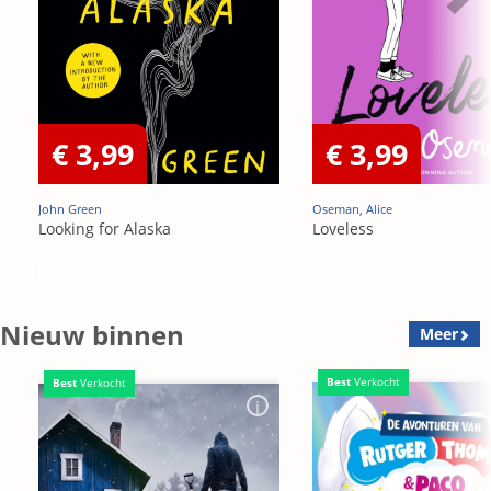
€ 3,99
€ 3,99
John Green
Oseman, Alice
Looking for Alaska
Loveless
Nieuw binnen
Meer
Best
Verkocht
Best
Verkocht