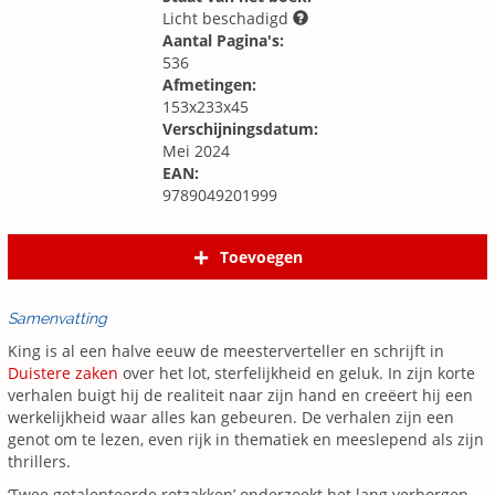
Licht beschadigd
Aantal Pagina's:
536
Afmetingen:
153x233x45
Verschijningsdatum:
Mei 2024
EAN:
9789049201999
Toevoegen
Samenvatting
King is al een halve eeuw de meesterverteller en schrijft in
Duistere zaken
over het lot, sterfelijkheid en geluk. In zijn korte
verhalen buigt hij de realiteit naar zijn hand en creëert hij een
werkelijkheid waar alles kan gebeuren. De verhalen zijn een
genot om te lezen, even rijk in thematiek en meeslepend als zijn
thrillers.
‘Twee getalenteerde rotzakken’ onderzoekt het lang verborgen