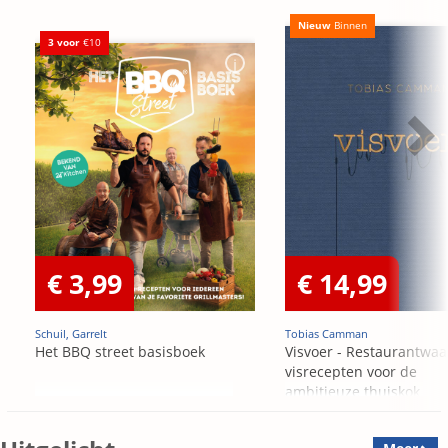
Nieuw
Binnen
3 voor
€10
€ 3,99
€ 14,99
Schuil, Garrelt
Tobias Camman
Het BBQ street basisboek
Visvoer - Restaurantwaa
visrecepten voor de
ambitieuze thuiskok