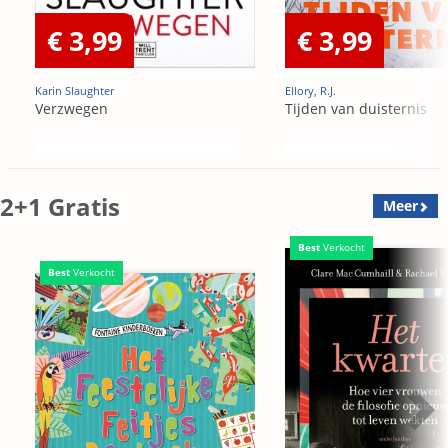
€ 3,99
€ 3,99
Karin Slaughter
Ellory, R.J.
Verzwegen
Tijden van duisternis
2+1 Gratis
Meer
Best
Verkocht
Best
Verkocht