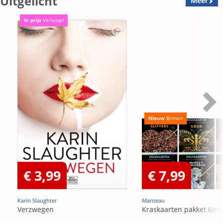
Uitgelicht
Meer
In prijs
Verlaagd
Nieuw
Binnen
€ 3,99
€ 7,99
Karin Slaughter
Manteau
Verzwegen
Kraskaarten pakket 6in1