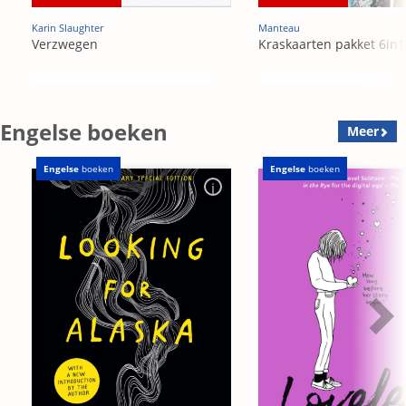
Karin Slaughter
Manteau
Verzwegen
Kraskaarten pakket 6in1
Engelse boeken
Meer
Engelse
boeken
Engelse
boeken