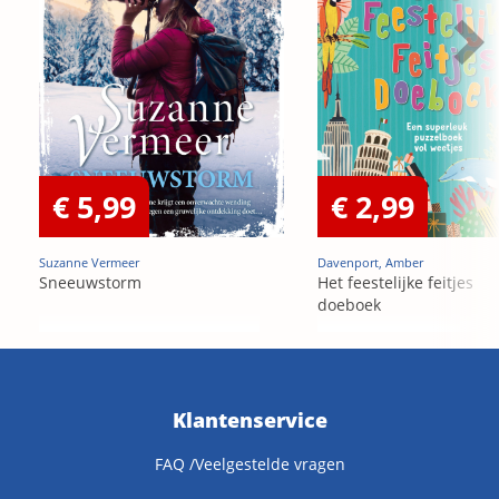
€ 5,99
€ 2,99
Suzanne Vermeer
Davenport, Amber
Sneeuwstorm
Het feestelijke feitjes
doeboek
Klantenservice
FAQ /Veelgestelde vragen