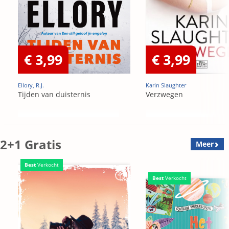
€ 3,99
€ 3,99
Ellory, R.J.
Karin Slaughter
Tijden van duisternis
Verzwegen
2+1 Gratis
Meer
Best
Verkocht
Best
Verkocht