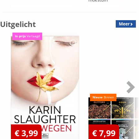
Uitgelicht
Meer
In prijs
Verlaagd
Nieuw
Binnen
€ 3,99
€ 7,99