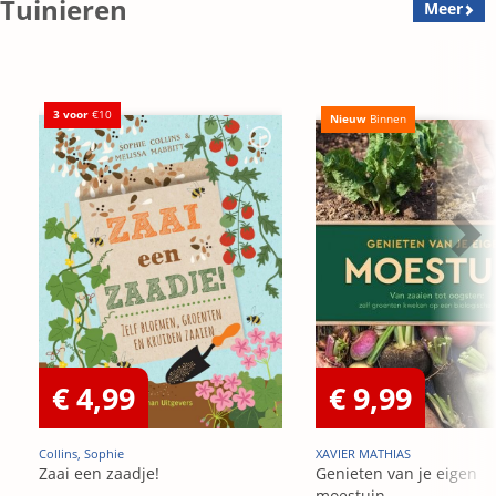
Tuinieren
Meer
3 voor
€10
Nieuw
Binnen
€ 4,99
€ 9,99
Collins, Sophie
XAVIER MATHIAS
Zaai een zaadje!
Genieten van je eigen
moestuin