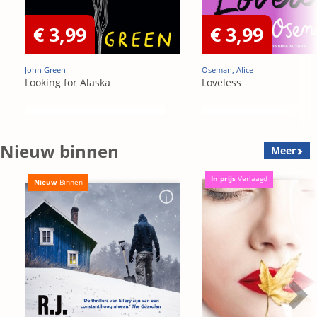
€ 3,99
€ 3,99
John Green
Oseman, Alice
Looking for Alaska
Loveless
Nieuw binnen
Meer
In prijs
Verlaagd
Nieuw
Binnen