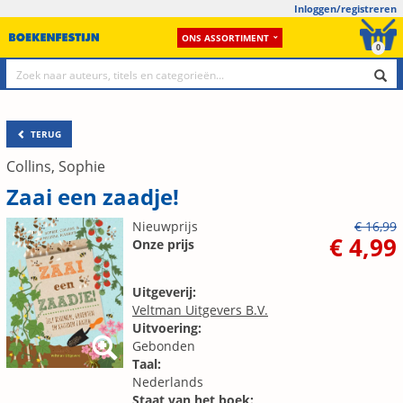
Inloggen/registreren
ONS ASSORTIMENT
0
TERUG
Collins, Sophie
Zaai een zaadje!
Nieuwprijs
€ 16,99
€ 4,99
Onze prijs
Uitgeverij:
Veltman Uitgevers B.V.
Uitvoering:
Gebonden
Taal:
Nederlands
Staat van het boek: