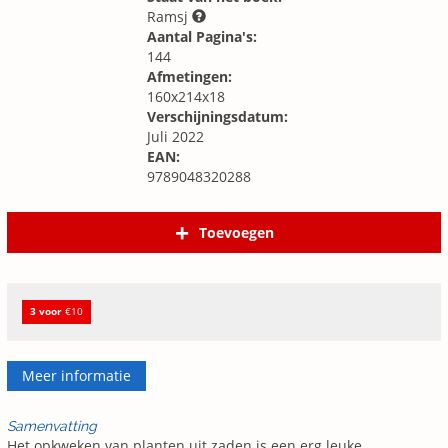
Ramsj
Aantal Pagina's:
144
Afmetingen:
160x214x18
Verschijningsdatum:
Juli 2022
EAN:
9789048320288
Toevoegen
3 voor
€10
Meer informatie
Samenvatting
Het opkweken van planten uit zaden is een erg leuke,