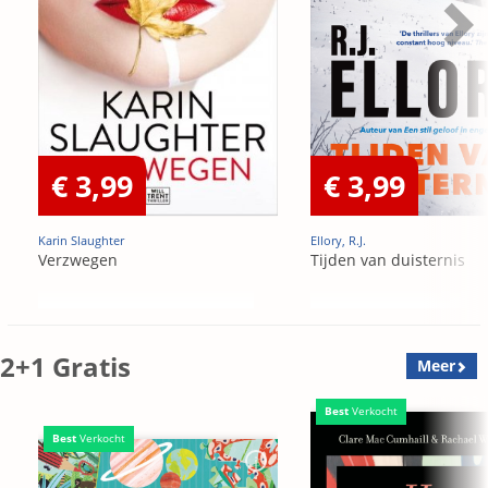
€ 3,99
€ 3,99
Karin Slaughter
Ellory, R.J.
Verzwegen
Tijden van duisternis
2+1 Gratis
Meer
Best
Verkocht
Best
Verkocht