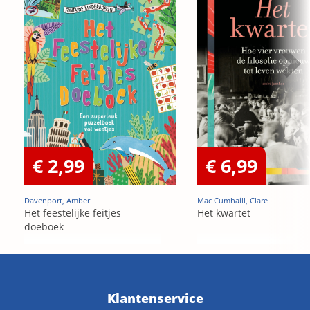
€ 2,99
€ 6,99
Davenport, Amber
Mac Cumhaill, Clare
Het feestelijke feitjes
Het kwartet
doeboek
Klantenservice