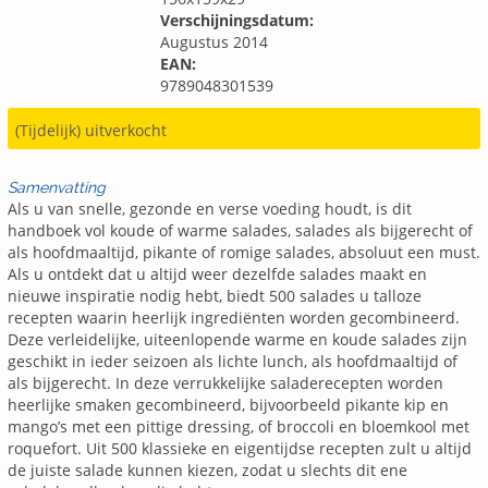
Verschijningsdatum:
Augustus 2014
EAN:
9789048301539
(Tijdelijk) uitverkocht
Samenvatting
Als u van snelle, gezonde en verse voeding houdt, is dit
handboek vol koude of warme salades, salades als bijgerecht of
als hoofdmaaltijd, pikante of romige salades, absoluut een must.
Als u ontdekt dat u altijd weer dezelfde salades maakt en
nieuwe inspiratie nodig hebt, biedt 500 salades u talloze
recepten waarin heerlijk ingrediënten worden gecombineerd.
Deze verleidelijke, uiteenlopende warme en koude salades zijn
geschikt in ieder seizoen als lichte lunch, als hoofdmaaltijd of
als bijgerecht. In deze verrukkelijke saladerecepten worden
heerlijke smaken gecombineerd, bijvoorbeeld pikante kip en
mango’s met een pittige dressing, of broccoli en bloemkool met
roquefort. Uit 500 klassieke en eigentijdse recepten zult u altijd
de juiste salade kunnen kiezen, zodat u slechts dit ene