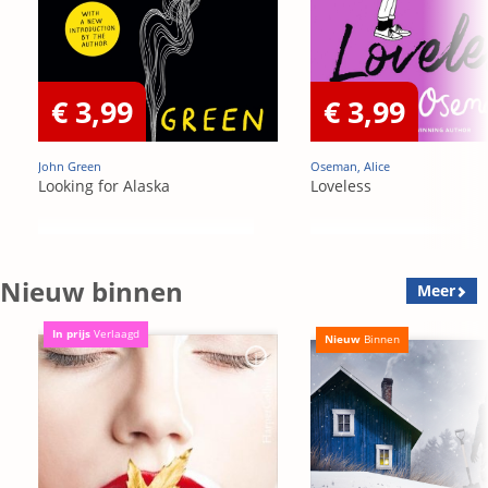
€ 3,99
€ 3,99
John Green
Oseman, Alice
Looking for Alaska
Loveless
Nieuw binnen
Meer
In prijs
Verlaagd
Nieuw
Binnen