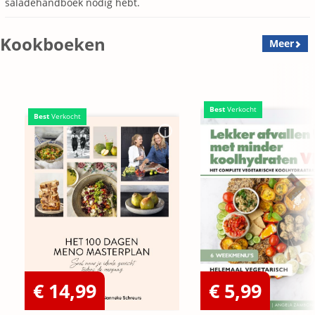
saladehandboek nodig hebt.
Kookboeken
Meer
Best
Verkocht
Best
Verkocht
€ 14,99
€ 5,99