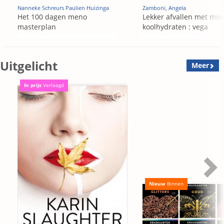
Nanneke Schreurs Paulien Huizinga
Zamboni, Angela
Het 100 dagen meno
Lekker afvallen met min
masterplan
koolhydraten : vega
Uitgelicht
Meer
In prijs
Verlaagd
Nieuw
Binnen