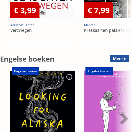
€ 3,99
€ 7,99
Karin Slaughter
Manteau
Verzwegen
Kraskaarten pakket 6in1
Engelse boeken
Meer
Engelse
boeken
Engelse
boeken