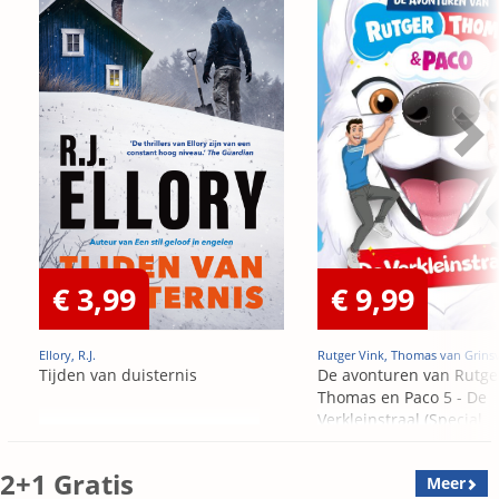
€ 3,99
€ 9,99
Ellory, R.J.
Rutger Vink, Thomas van Grins
Tijden van duisternis
De avonturen van Rutge
Thomas en Paco 5 - De
Verkleinstraal (Special
Edition)
2+1 Gratis
Meer