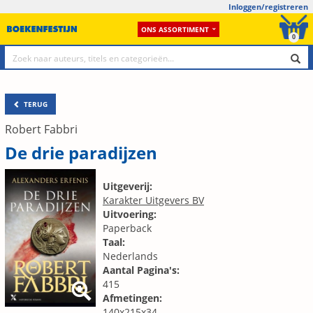
Inloggen/registreren
ONS ASSORTIMENT
0
TERUG
Robert Fabbri
De drie paradijzen
Uitgeverij:
Karakter Uitgevers BV
Uitvoering:
Paperback
Taal:
Nederlands
Aantal Pagina's:
415
Afmetingen:
140x215x34