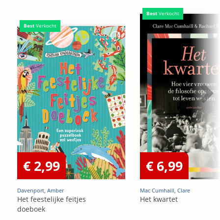
Best
Verkocht
Best
Verkocht
€ 2,99
€ 6,99
Davenport, Amber
Mac Cumhaill, Clare
Het feestelijke feitjes
Het kwartet
doeboek