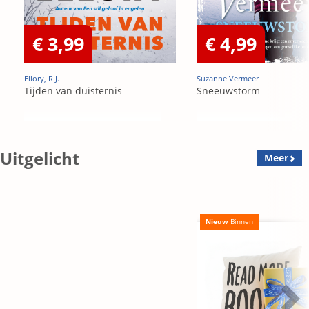
€ 3,99
€ 4,99
Ellory, R.J.
Suzanne Vermeer
Tijden van duisternis
Sneeuwstorm
Uitgelicht
Meer
Nieuw
Binnen