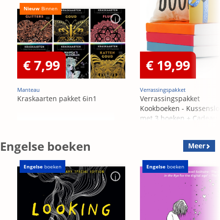
Nieuw
Binnen
€ 7,99
€ 19,99
Manteau
Verrassingspakket
Kraskaarten pakket 6in1
Verrassingspakket
Kookboeken - Kussensl
met 3 boeken + Cadeau
OP=OP
Engelse boeken
Meer
Engelse
boeken
Engelse
boeken