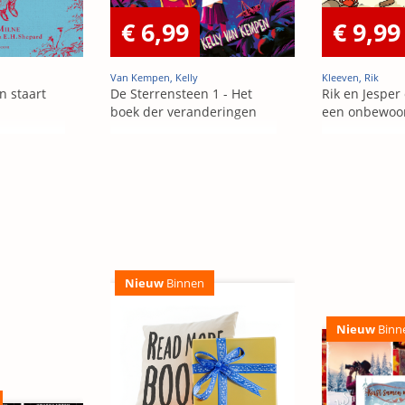
€ 6,99
€ 9,99
Van Kempen, Kelly
Kleeven, Rik
en staart
De Sterrensteen 1 - Het
Rik en Jesper
boek der veranderingen
een onbewoo
Nieuw
Binnen
Nieuw
Binn