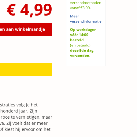
€ 4,99
verzendmethoden
vanaf €3,99.
Meer
verzendinformatie
en aan winkelmandje
Op werkdagen
vóór 14:00
besteld
(en betaald)
dezelfde dag
verzonden.
traties volg je het
 honderd jaar. Zijn
bos te vernietigen, maar
a. Zij voelt dat er meer
Of kiest hij ervoor om het