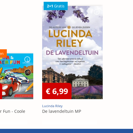
2+1
Gratis
en
€ 6,99
Lucinda Riley
r Fun - Coole
De lavendeltuin MP