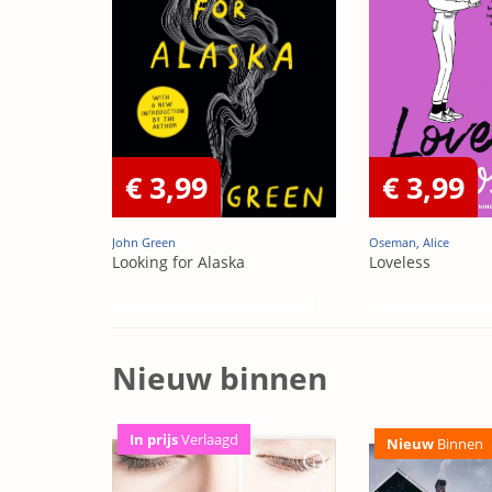
€ 3,99
€ 3,99
John Green
Oseman, Alice
Looking for Alaska
Loveless
Nieuw binnen
In prijs
Verlaagd
Nieuw
Binnen