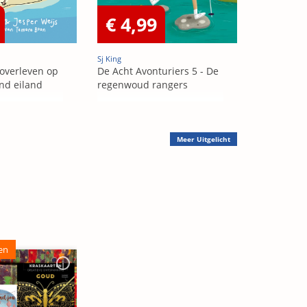
€ 4,99
Sj King
 overleven op
De Acht Avonturiers 5 - De
nd eiland
regenwoud rangers
Meer
Uitgelicht
en