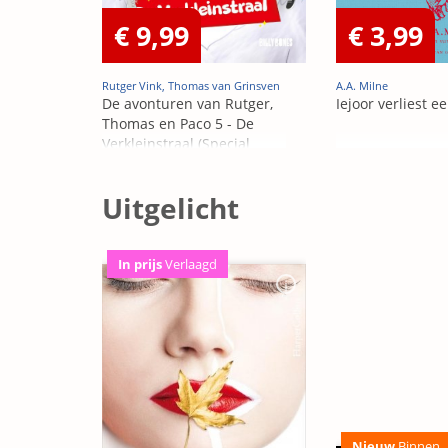
€ 9,99
€ 3,99
Rutger Vink, Thomas van Grinsven
A.A. Milne
De avonturen van Rutger,
Iejoor verliest e
Thomas en Paco 5 - De
Verkleinstraal (Special
Edition)
Uitgelicht
In prijs
Verlaagd
Nieuw
Binnen