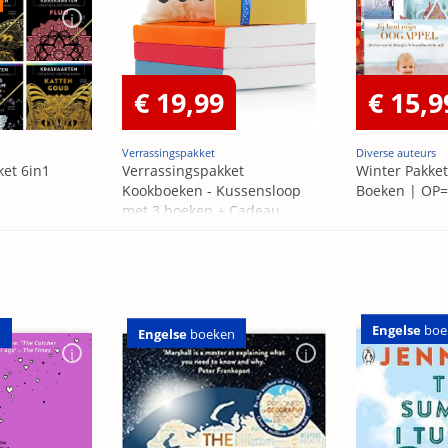
€ 19,99
€ 15,9
Verrassingspakket
Diverse auteurs
ket 6in1
Verrassingspakket
Winter Pakket
Kookboeken - Kussensloop
Boeken | OP
met 3 boeken + Cadeau
OP=OP
Engelse
boe
n
Engelse
boeken