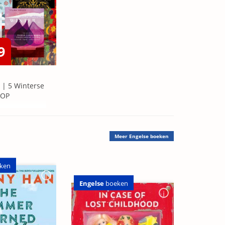
9
 | 5 Winterse
=OP
Meer
Engelse boeken
ken
Engelse
boeken