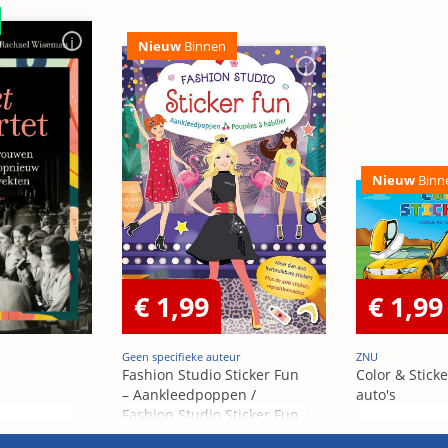
Nieuw
Binnen
Nieuw
Binn
€ 1,99
€ 1,99
Geen specifieke auteur
ZNU
Fashion Studio Sticker Fun
Color & Sticke
– Aankleedpoppen /
auto's
Fashion Studio Sticker Fun
– Poupées Á habiller