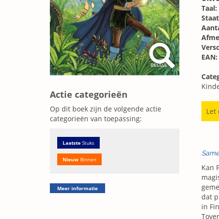
Taal:
Staat
Aanta
Afme
Vers
EAN:
Categ
Kind
Actie categorieën
Op dit boek zijn de volgende actie
Let
categorieën van toepassing:
Laatste
Stuks
Same
Nieuw
Binnen
Kan F
magis
gemen
Meer informatie
dat p
in Fi
Tover