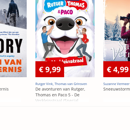
€ 9,99
€ 4,99
Rutger Vink, Thomas van Grinsven
Suzanne Vermeer
ernis
De avonturen van Rutger,
Sneeuwstorm
Thomas en Paco 5 - De
Verkleinstraal (Special
Edition)