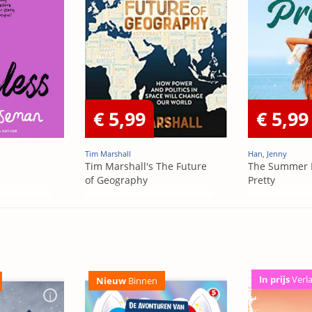
€ 5,99
€ 5,99
Tim Marshall
Han, Jenny
Tim Marshall's The Future
The Summer 
of Geography
Pretty
In prijs
Verl
Nieuw
Binnen