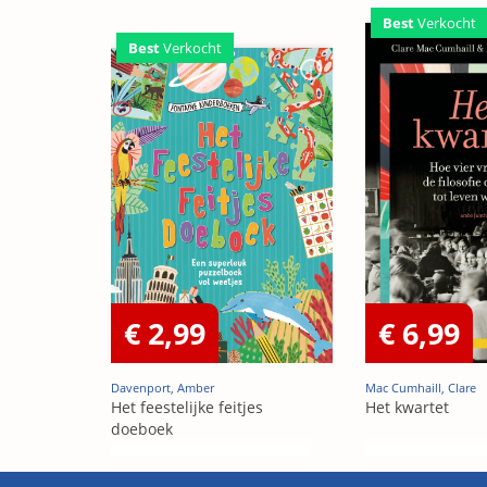
Best
Verkocht
Best
Verkocht
€ 2,99
€ 6,99
Davenport, Amber
Mac Cumhaill, Clare
Het feestelijke feitjes
Het kwartet
doeboek