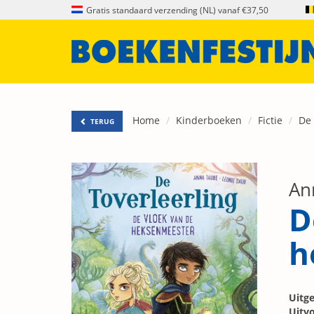
Gratis standaard verzending (NL) vanaf €37,50
Home
Kinderboeken
Fictie
De 
TERUG
An
D
h
Uitge
Uitvo