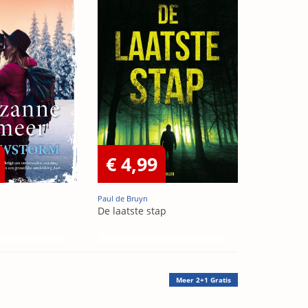
€ 4,99
Paul de Bruyn
De laatste stap
Meer
2+1 Gratis