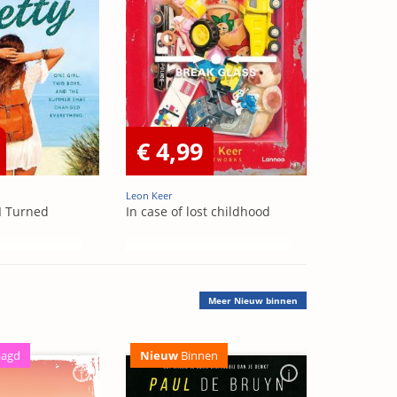
€ 4,99
Leon Keer
I Turned
In case of lost childhood
Meer
Nieuw binnen
aagd
Nieuw
Binnen