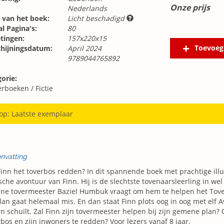
Onze prijs
Nederlands
 van het boek:
Licht beschadigd
l Pagina's:
80
tingen:
157x220x15
Toevoeg
chijningsdatum:
April 2024
9789044765892
orie:
erboeken
/
Fictie
 op: Laatste exemplaar
nvatting
inn het toverbos redden? In dit spannende boek met prachtige illus
che avontuur van Finn. Hij is de slechtste tovenaarsleerling in wel
e tovermeester Baziel Humbuk vraagt om hem te helpen het Tover
lan gaat helemaal mis. En dan staat Finn plots oog in oog met elf Av
nn schuilt. Zal Finn zijn tovermeester helpen bij zijn gemene plan? 
bos en zijn inwoners te redden? Voor lezers vanaf 8 jaar.