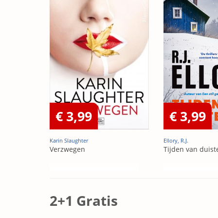
€ 3,99
€ 3,99
Karin Slaughter
Ellory, R.J.
Verzwegen
Tijden van duist
2+1 Gratis