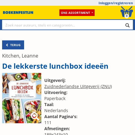
Inloggen/registreren
ONS ASSORTIMENT
0
TERUG
Kitchen, Leanne
De lekkerste lunchbox ideeën
Uitgeverij:
Zuidnederlandse Uitgeverij (ZNU)
Uitvoering:
Paperback
Taal:
Nederlands
Aantal Pagina's:
111
Afmetingen:
189x243x10