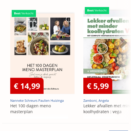
Best
Verkocht
Best
Verkocht
€ 14,99
€ 5,99
Nanneke Schreurs Paulien Huizinga
Zamboni, Angela
Het 100 dagen meno
Lekker afvallen met min
masterplan
koolhydraten : vega