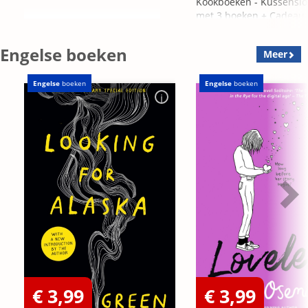
Kookboeken - Kussensl
met 3 boeken + Cadeau
OP=OP
Engelse boeken
Meer
Engelse
boeken
Engelse
boeken
€ 3,99
€ 3,99