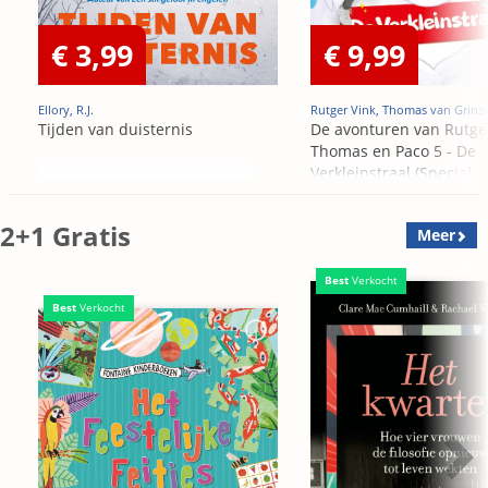
€ 3,99
€ 9,99
Ellory, R.J.
Rutger Vink, Thomas van Grins
Tijden van duisternis
De avonturen van Rutge
Thomas en Paco 5 - De
Verkleinstraal (Special
Edition)
2+1 Gratis
Meer
Best
Verkocht
Best
Verkocht