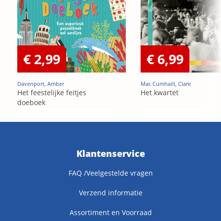
€ 2,99
€ 6,99
Davenport, Amber
Mac Cumhaill, Clare
Het feestelijke feitjes
Het kwartet
doeboek
Klantenservice
FAQ /Veelgestelde vragen
Verzend informatie
Assortiment en Voorraad