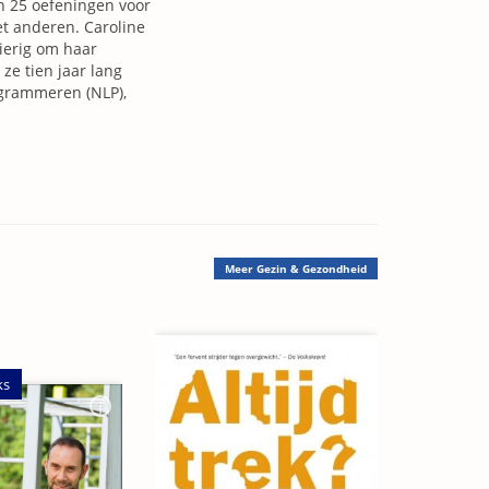
an 25 oefeningen voor
et anderen. Caroline
ierig om haar
ze tien jaar lang
ogrammeren (NLP),
Meer
Gezin & Gezondheid
ks