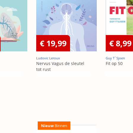
€ 19,99
€ 8,99
Ludovic Leroux
Guy T`Sjoen
Nervus Vagus de sleutel
Fit op 50
tot rust
Nieuw
Binnen