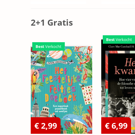
2+1 Gratis
Best
Verkocht
Best
Verkocht
€ 2,99
€ 6,99