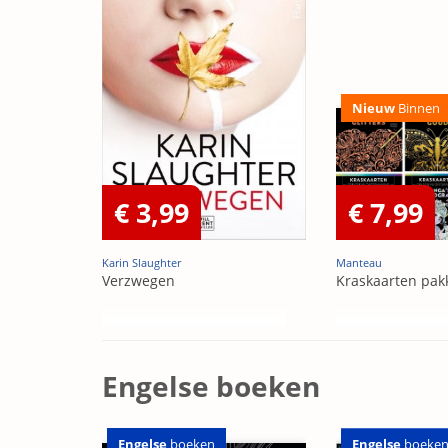
Nieuw
Binnen
€ 3,99
€ 7,99
Karin Slaughter
Manteau
Verzwegen
Kraskaarten pak
Engelse boeken
Engelse
boeken
Engelse
boeke