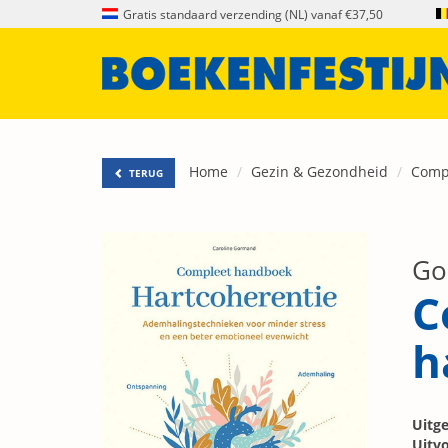
Gratis standaard verzending (NL) vanaf €37,50
Home
Gezin & Gezondheid
Comp
TERUG
Go
C
h
Uitge
Uitvo