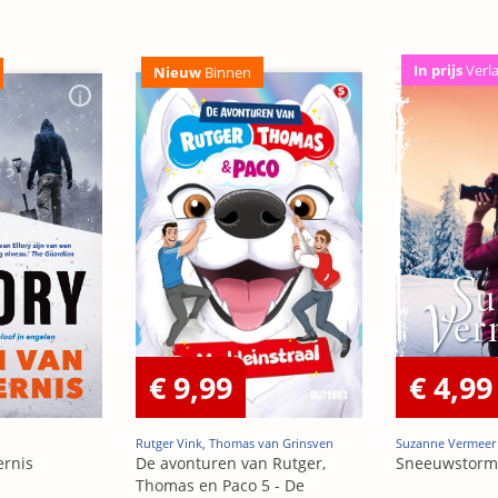
In prijs
Verl
Nieuw
Binnen
€ 9,99
€ 4,99
Rutger Vink, Thomas van Grinsven
Suzanne Vermeer
ernis
De avonturen van Rutger,
Sneeuwstorm
Thomas en Paco 5 - De