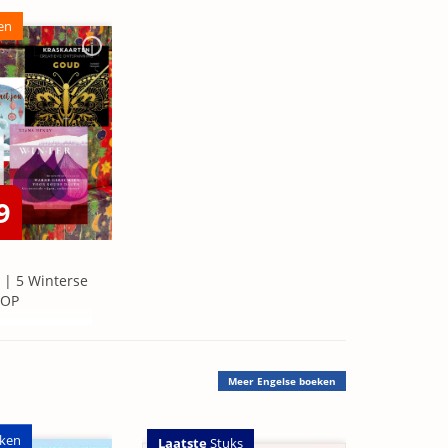
en
9
 | 5 Winterse
=OP
Meer
Engelse boeken
ken
Laatste
Stuks