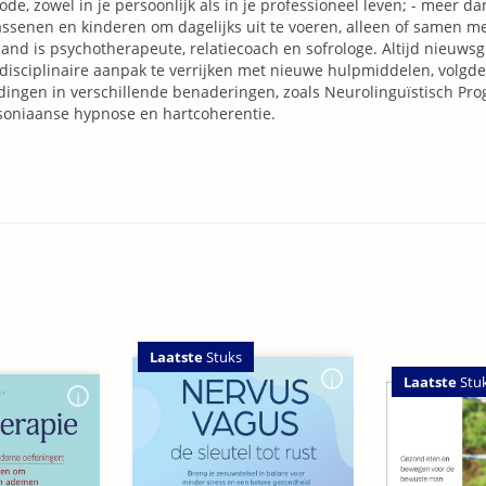
de, zowel in je persoonlijk als in je professioneel leven; - meer d
ssenen en kinderen om dagelijks uit te voeren, alleen of samen m
nd is psychotherapeute, relatiecoach en sofrologe. Altijd nieuwsg
disciplinaire aanpak te verrijken met nieuwe hulpmiddelen, volgde 
dingen in verschillende benaderingen, zoals Neurolinguïstisch Pr
soniaanse hypnose en hartcoherentie.
Laatste
Stuks
Laatste
Stu