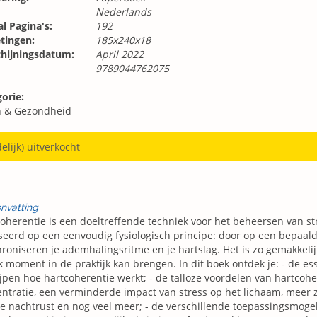
Nederlands
l Pagina's:
192
tingen:
185x240x18
chijningsdatum:
April 2022
9789044762075
orie:
n & Gezondheid
delijk) uitverkocht
nvatting
oherentie is een doeltreffende techniek voor het beheersen van st
eerd op een eenvoudig fysiologisch principe: door op een bepaa
roniseren je ademhalingsritme en je hartslag. Het is zo gemakkelij
k moment in de praktijk kan brengen. In dit boek ontdek je: - de es
jpen hoe hartcoherentie werkt; - de talloze voordelen van hartcohe
ntratie, een verminderde impact van stress op het lichaam, meer 
e nachtrust en nog veel meer; - de verschillende toepassingsmoge