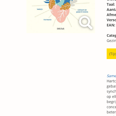
Taal:
Aanta
Afme
Vers
EAN:
Categ
Gezi
(Tij
Same
Hartc
gebas
synch
op el
begri
conce
beter