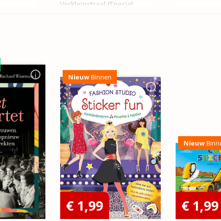
Verkleinstraal (Special
Edition)
Nieuw
Binnen
Nieuw
Binn
€ 1,99
€ 1,99