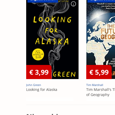
€ 3,99
€ 5,99
John Green
Tim Marshall
Looking for Alaska
Tim Marshall's T
of Geography