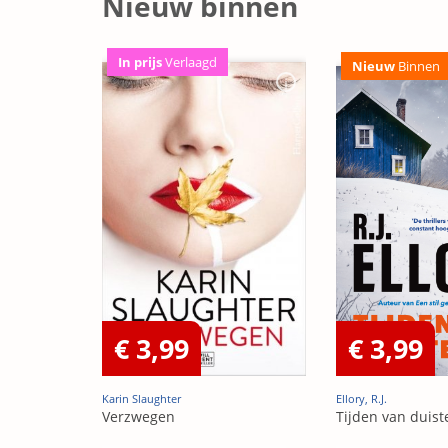
Nieuw binnen
In prijs
Verlaagd
Nieuw
Binnen
€ 3,99
€ 3,99
Karin Slaughter
Ellory, R.J.
Verzwegen
Tijden van duist