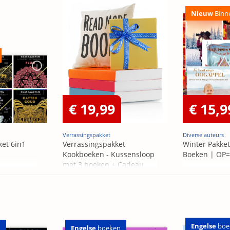
Nieuw
Binn
€ 19,99
€ 15,9
Verrassingspakket
Diverse auteurs
ket 6in1
Verrassingspakket
Winter Pakket
Kookboeken - Kussensloop
Boeken | OP
met 3 boeken + Cadeau
OP=OP
Engelse
boe
Engelse
boeken
n