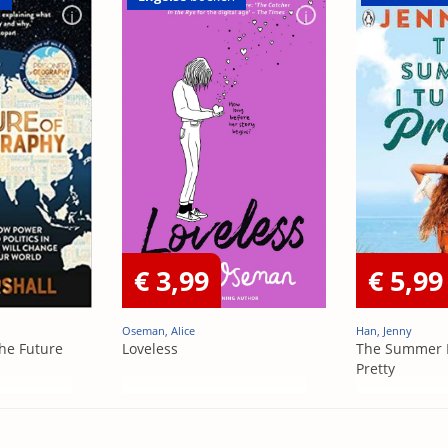
€ 3,99
€ 5,99
Oseman, Alice
Han, Jenny
he Future
Loveless
The Summer 
Pretty