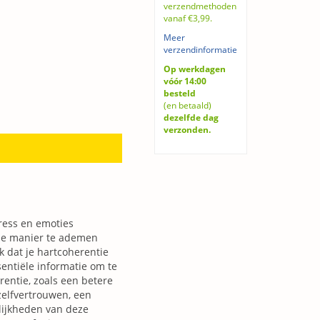
verzendmethoden
vanaf €3,99.
Meer
verzendinformatie
Op werkdagen
vóór 14:00
besteld
(en betaald)
dezelfde dag
verzonden.
ress en emoties
lde manier te ademen
k dat je hartcoherentie
sentiële informatie om te
rentie, zoals een betere
zelfvertrouwen, een
lijkheden van deze