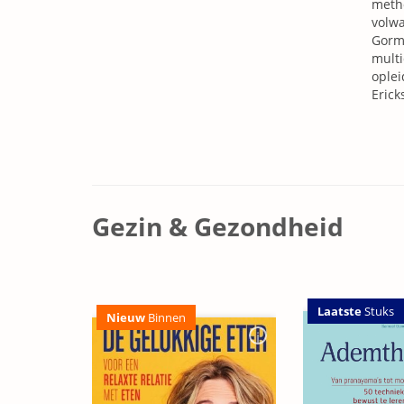
metho
volwa
Gorma
multi
oplei
Erick
Gezin & Gezondheid
Laatste
Stuks
Nieuw
Binnen