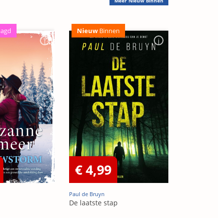
Meer
Nieuw binnen
aagd
Nieuw
Binnen
€ 4,99
Paul de Bruyn
De laatste stap