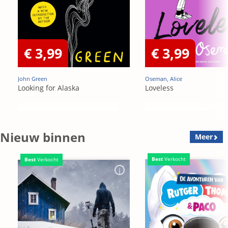
€ 3,99
€ 3,99
John Green
Oseman, Alice
Looking for Alaska
Loveless
Nieuw binnen
Meer
Best
Verkocht
Best
Verkocht