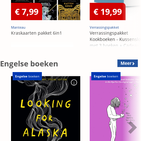
€ 7,99
€ 19,99
Manteau
Verrassingspakket
Kraskaarten pakket 6in1
Verrassingspakket
Kookboeken - Kussensl
met 3 boeken + Cadeau
OP=OP
Engelse boeken
Meer
Engelse
boeken
Engelse
boeken