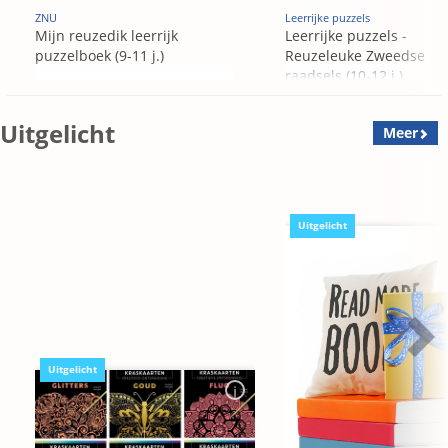
ZNU
Leerrijke puzzels
Mijn reuzedik leerrijk
Leerrijke puzzels -
puzzelboek (9-11 j.)
Reuzeleuke Zweedse
raadsels (10-12 j.)
Uitgelicht
Meer
Uitgelicht
Uitgelicht