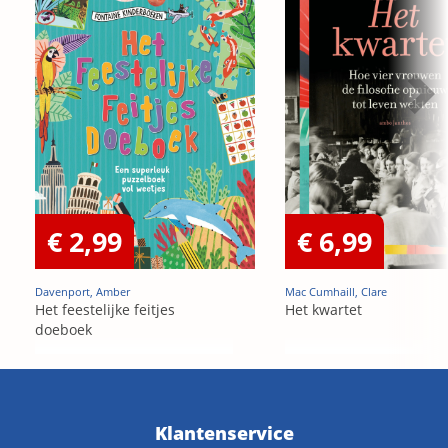
€ 2,99
€ 6,99
Davenport, Amber
Mac Cumhaill, Clare
Het feestelijke feitjes
Het kwartet
doeboek
Klantenservice