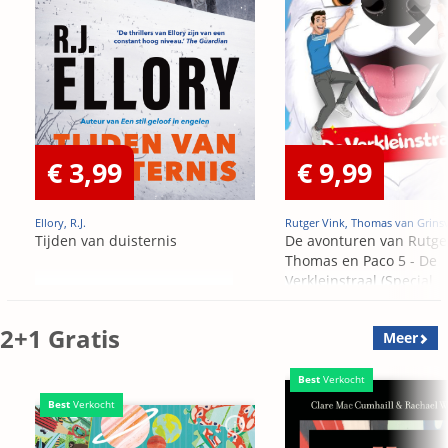
€ 3,99
€ 9,99
Ellory, R.J.
Rutger Vink, Thomas van Grins
Tijden van duisternis
De avonturen van Rutge
Thomas en Paco 5 - De
Verkleinstraal (Special
Edition)
2+1 Gratis
Meer
Best
Verkocht
Best
Verkocht