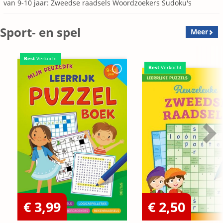
van 9-10 jaar: Zweedse raadsels Woordzoekers Sudoku's
Sport- en spel
Meer
Best
Verkocht
Best
Verkocht
€ 3,99
€ 2,50