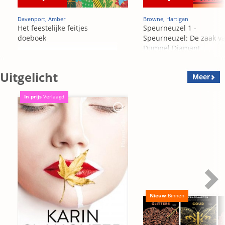
Davenport, Amber
Browne, Hartigan
Het feestelijke feitjes
Speurneuzel 1 -
doeboek
Speurneuzel: De zaak v
Dumpel Diamant
Uitgelicht
Meer
In prijs
Verlaagd
Nieuw
Binnen