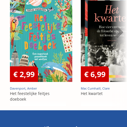
€ 2,99
€ 6,99
Davenport, Amber
Mac Cumhaill, Clare
Het feestelijke feitjes
Het kwartet
doeboek