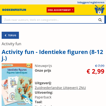
Inloggen/registreren
ONS ASSORTIMENT
0
TERUG
Activity fun
Activity fun - Identieke figuren (8-12
j.)
Nieuwprijs
€ 7,99
€ 2,99
Onze prijs
Uitgeverij:
Zuidnederlandse Uitgeverij ZNU
Uitvoering:
Paperback
Taal: