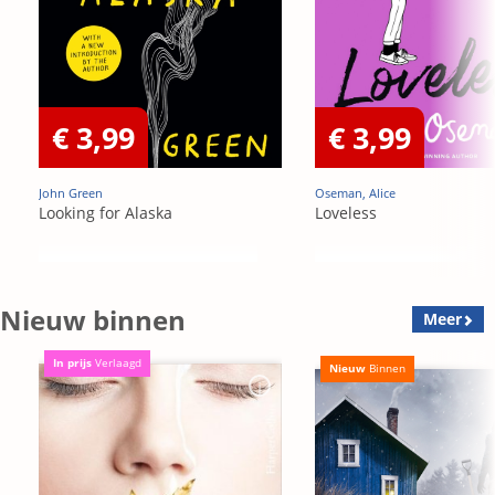
€ 3,99
€ 3,99
John Green
Oseman, Alice
Looking for Alaska
Loveless
Nieuw binnen
Meer
In prijs
Verlaagd
Nieuw
Binnen