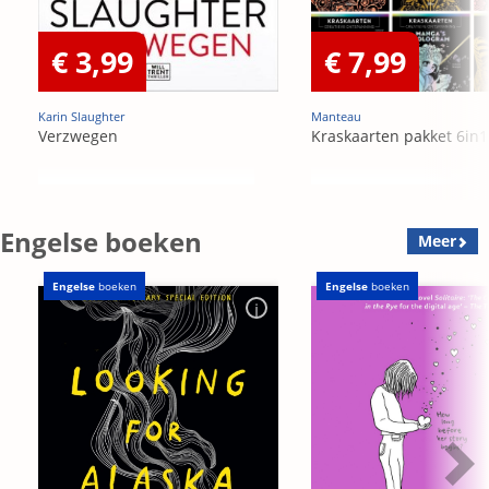
€ 3,99
€ 7,99
Karin Slaughter
Manteau
Verzwegen
Kraskaarten pakket 6in1
Engelse boeken
Meer
Engelse
boeken
Engelse
boeken