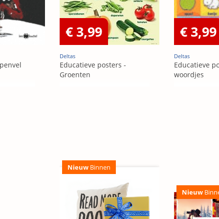
€ 3,99
€ 3,99
Deltas
Deltas
ppenvel
Educatieve posters -
Educatieve po
Groenten
woordjes
Nieuw
Binnen
Nieuw
Binn