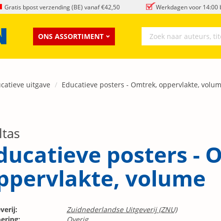
Gratis bpost verzending (BE) vanaf €42,50
Werkdagen voor 14:00 b
ONS ASSORTIMENT
catieve uitgave
Educatieve posters - Omtrek, oppervlakte, volu
ltas
ducatieve posters - 
ppervlakte, volume
verij:
Zuidnederlandse Uitgeverij (ZNU)
ering:
Overig