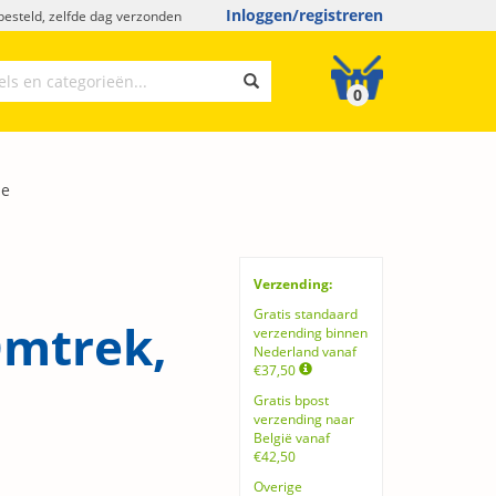
Inloggen/registreren
esteld, zelfde dag verzonden
0
me
Verzending:
Gratis standaard
Omtrek,
verzending binnen
Nederland vanaf
€37,50
Gratis bpost
verzending naar
België vanaf
€42,50
Overige