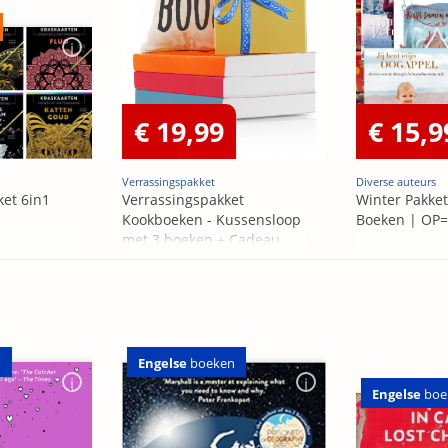
€ 19,99
€ 15,9
Verrassingspakket
Diverse auteurs
ket 6in1
Verrassingspakket
Winter Pakket
Kookboeken - Kussensloop
Boeken | OP
met 3 boeken + Cadeau
OP=OP
n
Engelse
boeken
Engelse
boe