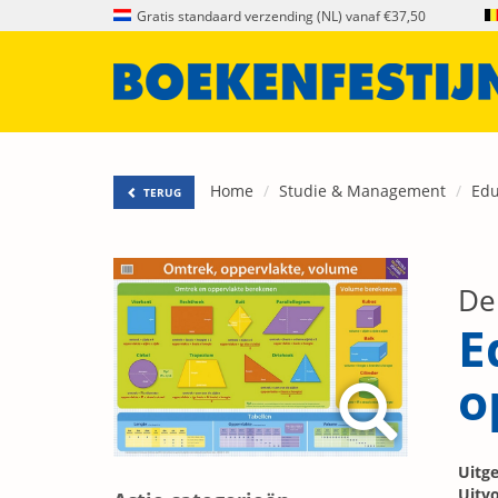
Gratis standaard verzending (NL) vanaf €37,50
Home
Studie & Management
Edu
TERUG
De
E
o
Uitge
Uitvo