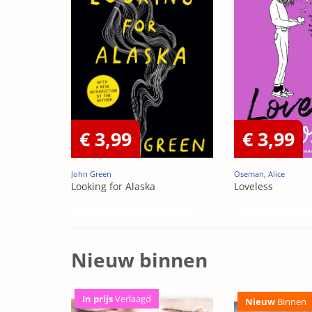
€ 3,99
€ 3,99
John Green
Oseman, Alice
Looking for Alaska
Loveless
Nieuw binnen
In prijs
Verlaagd
Nieuw
Binnen