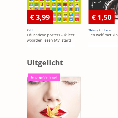
€ 3,99
€ 1,50
ZNU
Thierry Robberecht
Educatieve posters - Ik leer
Een wolf met ki
woorden lezen (AVI start)
Uitgelicht
In prijs
Verlaagd