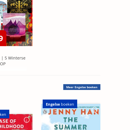
9
 | 5 Winterse
=OP
Meer
Engelse boeken
Engelse
boeken
ken