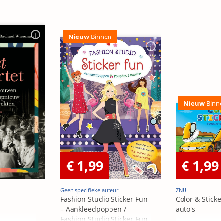
Nieuw
Binnen
Nieuw
Binn
€ 1,99
€ 1,99
Geen specifieke auteur
ZNU
Fashion Studio Sticker Fun
Color & Sticke
– Aankleedpoppen /
auto's
Fashion Studio Sticker Fun