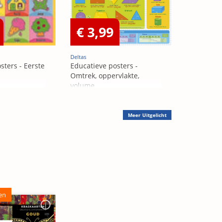
€ 3,99
Deltas
sters - Eerste
Educatieve posters -
Omtrek, oppervlakte,
volume
Meer
Uitgelicht
en