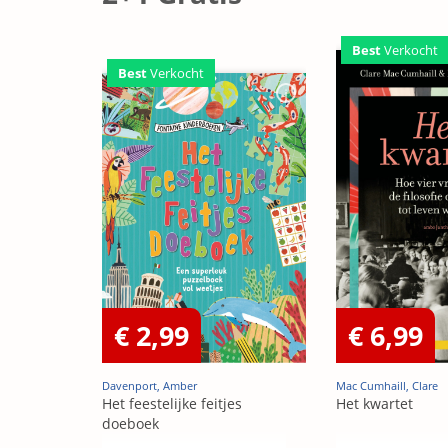
Best
Verkocht
Best
Verkocht
€ 2,99
€ 6,99
Davenport, Amber
Mac Cumhaill, Clare
Het feestelijke feitjes
Het kwartet
doeboek