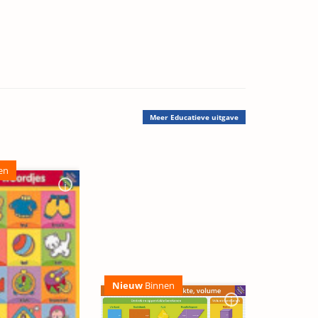
Meer
Educatieve uitgave
en
Nieuw
Binnen