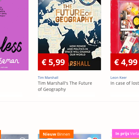
€ 5,99
€ 4,99
Tim Marshall
Leon Keer
Tim Marshall's The Future
In case of los
of Geography
In prijs
Verl
Nieuw
Binnen