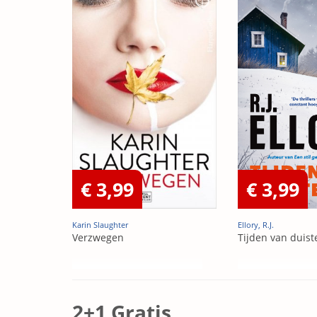
€ 3,99
€ 3,99
Karin Slaughter
Ellory, R.J.
Verzwegen
Tijden van duist
2+1 Gratis