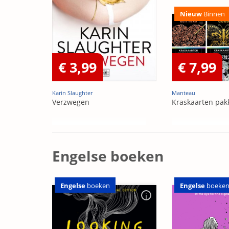
Nieuw
Binnen
€ 3,99
€ 7,99
Karin Slaughter
Manteau
Verzwegen
Kraskaarten pak
Engelse boeken
Engelse
boeken
Engelse
boeke