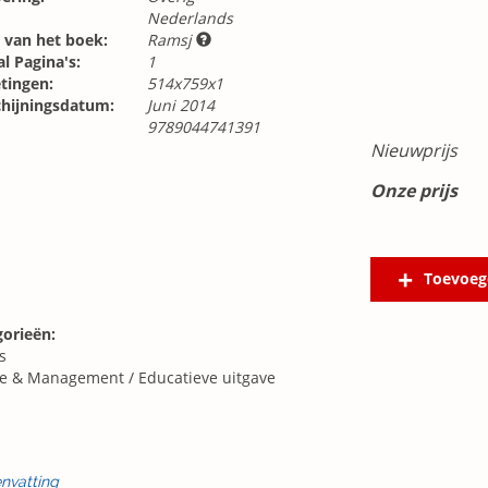
Nederlands
 van het boek:
Ramsj
l Pagina's:
1
tingen:
514x759x1
chijningsdatum:
Juni 2014
9789044741391
Nieuwprijs
Onze prijs
Toevoeg
gorieën:
s
ie & Management
/
Educatieve uitgave
nvatting