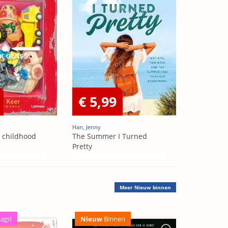
€ 5,99
Han, Jenny
t childhood
The Summer I Turned
Pretty
Meer
Nieuw binnen
aagd
Nieuw
Binnen