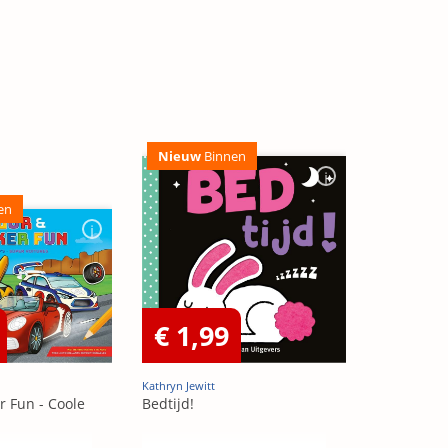
Nieuw
Binnen
en
€ 1,99
Kathryn Jewitt
r Fun - Coole
Bedtijd!