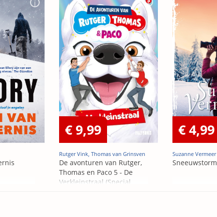
€ 9,99
€ 4,99
Rutger Vink, Thomas van Grinsven
Suzanne Vermeer
ernis
De avonturen van Rutger,
Sneeuwstorm
Thomas en Paco 5 - De
Verkleinstraal (Special
Edition)