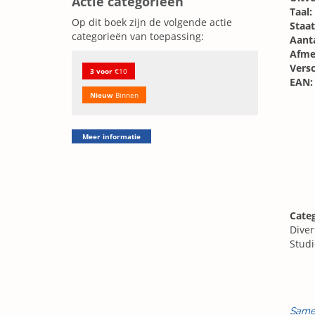
Actie categorieën
Taal:
Op dit boek zijn de volgende actie
Staat
categorieën van toepassing:
Aanta
Afme
Vers
3 voor
€10
EAN:
Nieuw
Binnen
Meer informatie
Cate
Diver
Stud
Same