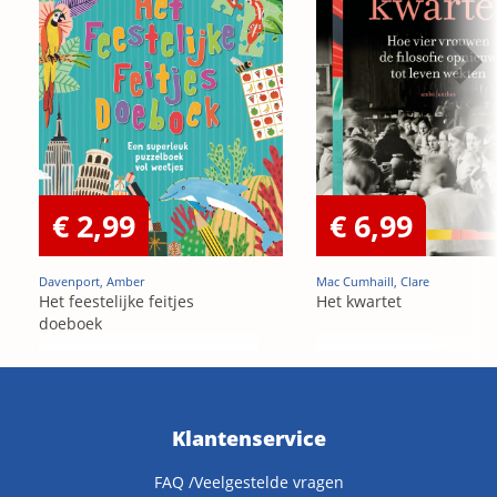
€ 2,99
€ 6,99
Davenport, Amber
Mac Cumhaill, Clare
Het feestelijke feitjes
Het kwartet
doeboek
Klantenservice
FAQ /Veelgestelde vragen