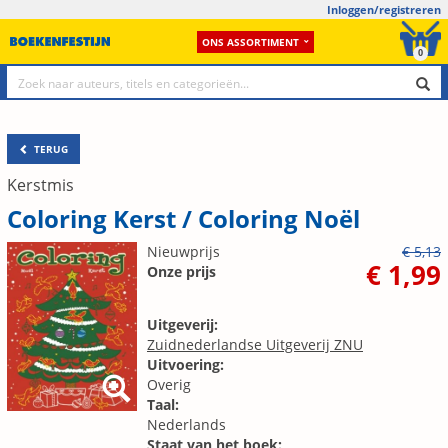
Inloggen/registreren
ONS ASSORTIMENT
0
TERUG
Kerstmis
Coloring Kerst / Coloring Noël
Nieuwprijs
€ 5,13
€ 1,99
Onze prijs
Uitgeverij:
Zuidnederlandse Uitgeverij ZNU
Uitvoering:
Overig
Taal:
Nederlands
Staat van het boek: