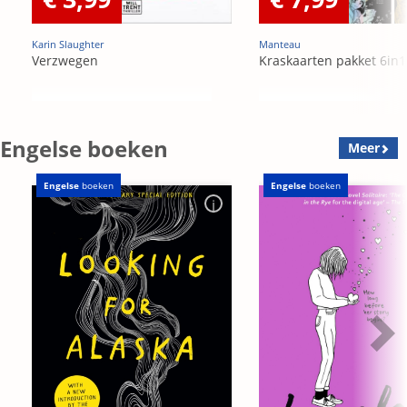
Karin Slaughter
Manteau
Verzwegen
Kraskaarten pakket 6in1
Engelse boeken
Meer
Engelse
boeken
Engelse
boeken