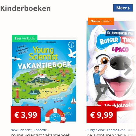
Kinderboeken
Meer
Nieuw
Binnen
Best
Verkocht
€ 3,99
€ 9,99
New Scientist, Redactie
Rutger Vink, Thomas van Grins
Young Scientist Vakantieboek
De avonturen van Rutge