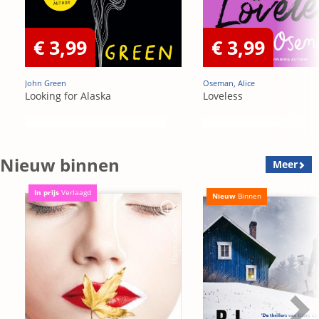
€ 3,99
€ 3,99
John Green
Oseman, Alice
Looking for Alaska
Loveless
Nieuw binnen
Meer
In prijs
Verlaagd
Nieuw
Binnen