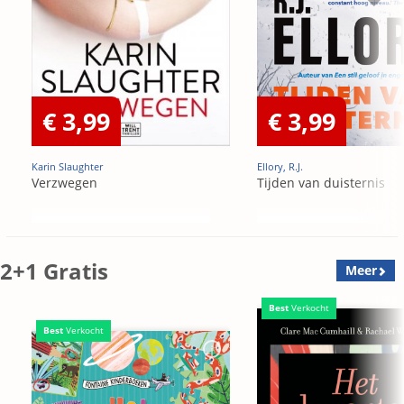
€ 3,99
€ 3,99
Karin Slaughter
Ellory, R.J.
Verzwegen
Tijden van duisternis
2+1 Gratis
Meer
Best
Verkocht
Best
Verkocht