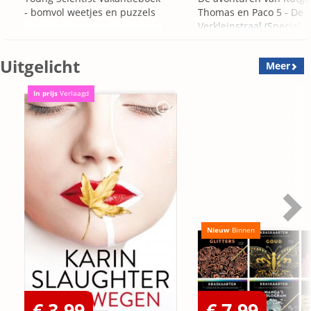
- bomvol weetjes en puzzels
Thomas en Paco 5 - De
Verkleinstraal (Special
Edition)
Uitgelicht
Meer
In prijs
Verlaagd
Nieuw
Binnen
€ 3,99
€ 7,99