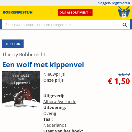
Inloggen/registreren
ONS ASSORTIMENT
0
TERUG
Thierry Robberecht
Een wolf met kippenvel
Nieuwprijs
€ 8,49
€ 1,50
Onze prijs
Uitgeverij:
Altiora Averbode
Uitvoering:
Overig
Taal:
Nederlands
Staat van het boek: