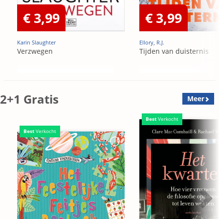
€ 3,99
€ 3,99
Karin Slaughter
Ellory, R.J.
Verzwegen
Tijden van duisternis
2+1 Gratis
Meer
Best
Verkocht
Best
Verkocht