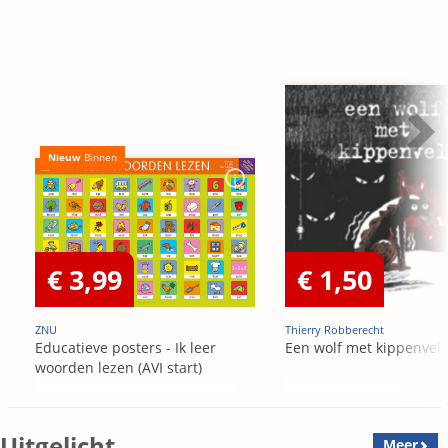
Nieuw
Binnen
€ 3,99
€ 1,50
ZNU
Thierry Robberecht
Educatieve posters - Ik leer
Een wolf met kippenvel
woorden lezen (AVI start)
Uitgelicht
Meer