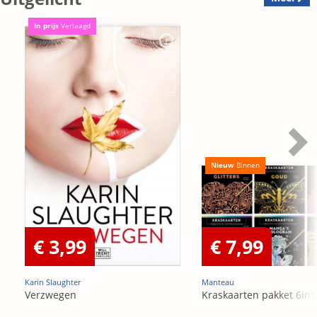
In prijs
Verlaagd
Nieuw
Binnen
€ 3,99
€ 7,99
Karin Slaughter
Manteau
Verzwegen
Kraskaarten pakket 6in1