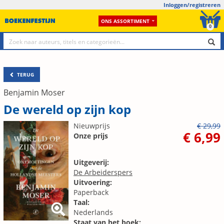
Inloggen/registreren
ONS ASSORTIMENT
0
TERUG
Benjamin Moser
De wereld op zijn kop
Nieuwprijs
€ 29,99
€ 6,99
Onze prijs
Uitgeverij:
De Arbeiderspers
Uitvoering:
Paperback
Taal:
Nederlands
Staat van het boek: