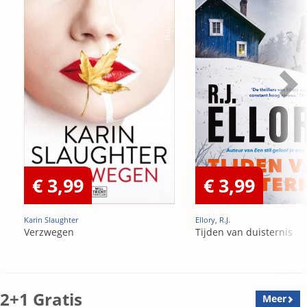
€ 3,99
€ 3,99
Karin Slaughter
Ellory, R.J.
Verzwegen
Tijden van duisternis
2+1 Gratis
Meer