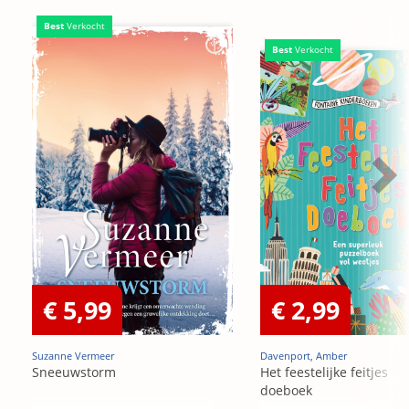
Best
Verkocht
Best
Verkocht
€ 5,99
€ 2,99
Suzanne Vermeer
Davenport, Amber
Sneeuwstorm
Het feestelijke feitjes
doeboek