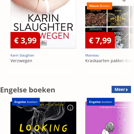
Nieuw
Binnen
€ 3,99
€ 7,99
Karin Slaughter
Manteau
Verzwegen
Kraskaarten pakket 6in1
Engelse boeken
Meer
Engelse
boeken
Engelse
boeken