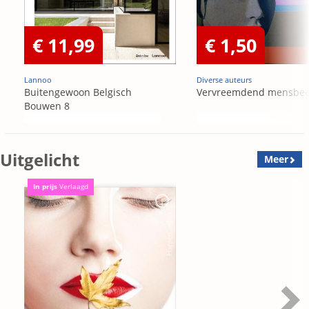
€ 11,99
€ 1,50
Lannoo
Diverse auteurs
Buitengewoon Belgisch
Vervreemdend mensbee
Bouwen 8
Uitgelicht
Meer
In prijs
Verlaagd