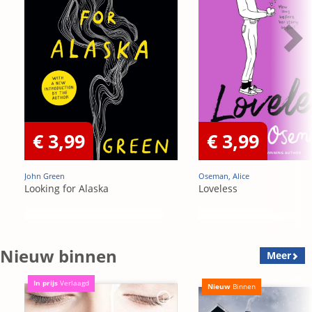
€ 3,99
€ 3,99
John Green
Oseman, Alice
Looking for Alaska
Loveless
Nieuw binnen
Meer
In prijs
Verlaagd
Nieuw
Binnen