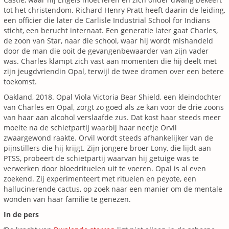
tot het christendom. Richard Henry Pratt heeft daarin de leiding,
een officier die later de Carlisle Industrial School for Indians
sticht, een berucht internaat. Een generatie later gaat Charles,
de zoon van Star, naar die school, waar hij wordt mishandeld
door de man die ooit de gevangenbewaarder van zijn vader
was. Charles klampt zich vast aan momenten die hij deelt met
zijn jeugdvriendin Opal, terwijl de twee dromen over een betere
toekomst.
Oakland, 2018. Opal Viola Victoria Bear Shield, een kleindochter
van Charles en Opal, zorgt zo goed als ze kan voor de drie zoons
van haar aan alcohol verslaafde zus. Dat kost haar steeds meer
moeite na de schietpartij waarbij haar neefje Orvil
zwaargewond raakte. Orvil wordt steeds afhankelijker van de
pijnstillers die hij krijgt. Zijn jongere broer Lony, die lijdt aan
PTSS, probeert de schietpartij waarvan hij getuige was te
verwerken door bloedrituelen uit te voeren. Opal is al even
zoekend. Zij experimenteert met rituelen en peyote, een
hallucinerende cactus, op zoek naar een manier om de mentale
wonden van haar familie te genezen.
In de pers