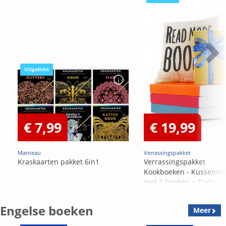
Uitgelicht
€ 7,99
€ 19,99
Manteau
Verrassingspakket
Kraskaarten pakket 6in1
Verrassingspakket
Kookboeken - Kussensl
met 3 boeken + Cadeau
OP=OP
Engelse boeken
Meer