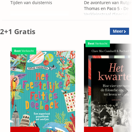
Tijden van duisternis
De avonturen van Rutge
Thomas en Paco 5 - De
Verkleinstraal (Special
Edition)
2+1 Gratis
Meer
Best
Verkocht
Best
Verkocht