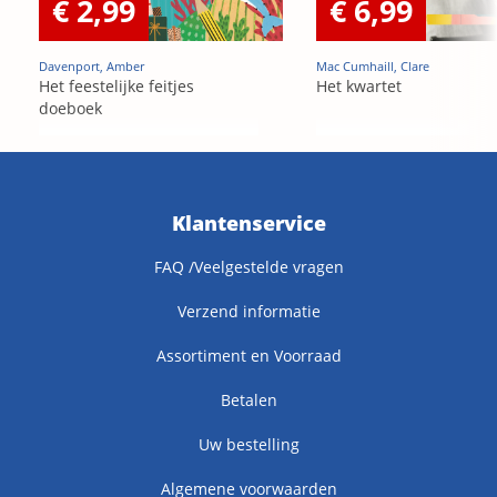
€ 2,99
€ 6,99
Davenport, Amber
Mac Cumhaill, Clare
Het feestelijke feitjes
Het kwartet
doeboek
Klantenservice
FAQ /Veelgestelde vragen
Verzend informatie
Assortiment en Voorraad
Betalen
Uw bestelling
Algemene voorwaarden