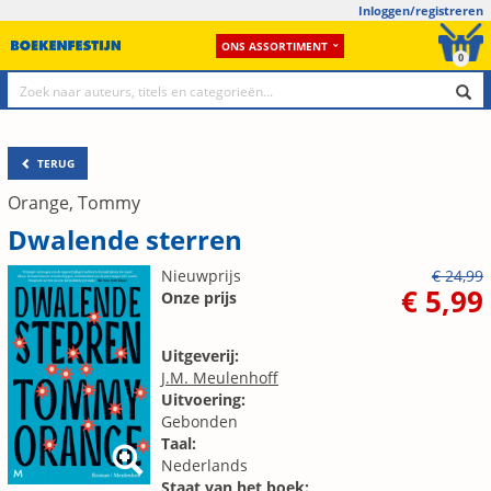
Inloggen/registreren
ONS ASSORTIMENT
0
TERUG
Orange, Tommy
Dwalende sterren
Nieuwprijs
€ 24,99
€ 5,99
Onze prijs
Uitgeverij:
J.M. Meulenhoff
Uitvoering:
Gebonden
Taal:
Nederlands
Staat van het boek: