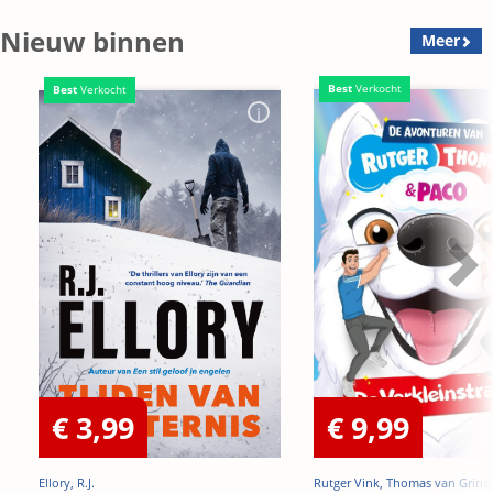
Nieuw binnen
Meer
Best
Verkocht
Best
Verkocht
€ 3,99
€ 9,99
Ellory, R.J.
Rutger Vink, Thomas van Grins