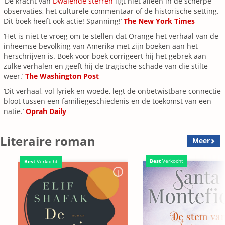
‘De kracht van
Dwalende sterren
ligt niet alleen in de scherpe
observaties, het culturele commentaar of de historische setting.
Dit boek heeft ook actie! Spanning!’
The New York Times
‘Het is niet te vroeg om te stellen dat Orange het verhaal van de
inheemse bevolking van Amerika met zijn boeken aan het
herschrijven is. Boek voor boek corrigeert hij het gebrek aan
zulke verhalen en geeft hij de tragische schade van die stilte
weer.’
The Washington Post
‘Dit verhaal, vol lyriek en woede, legt de onbetwistbare connectie
bloot tussen een familiegeschiedenis en de toekomst van een
natie.’
Oprah Daily
Literaire roman
Meer
Best
Verkocht
Best
Verkocht