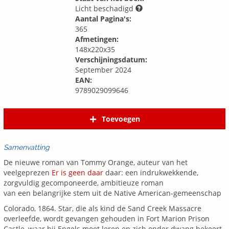
Licht beschadigd
Aantal Pagina's:
365
Afmetingen:
148x220x35
Verschijningsdatum:
September 2024
EAN:
9789029099646
Toevoegen
Samenvatting
De nieuwe roman van Tommy Orange, auteur van het
veelgeprezen
Er is geen daar
daar: een indrukwekkende,
zorgvuldig gecomponeerde, ambitieuze roman
van een belangrijke stem uit de Native American-gemeenschap
Colorado, 1864. Star, die als kind de Sand Creek Massacre
overleefde, wordt gevangen gehouden in Fort Marion Prison
Castle, waar hij Engels moet leren en zich onder dwang bekeert