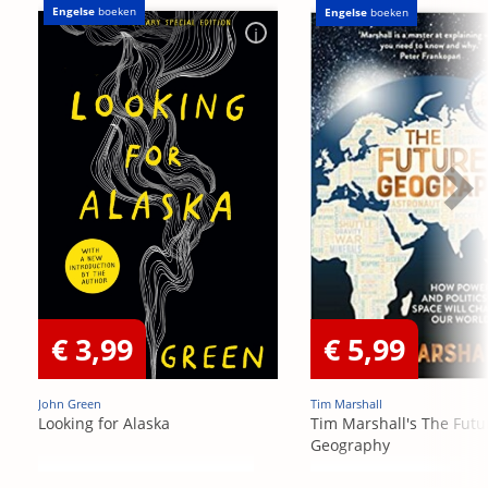
Engelse
boeken
Engelse
boeken
€ 3,99
€ 5,99
John Green
Tim Marshall
Looking for Alaska
Tim Marshall's The Futu
Geography