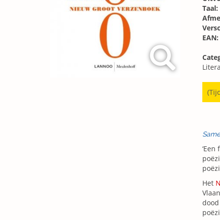
Taal:
Afme
Vers
EAN:
Categ
Liter
(Tij
Same
‘Een 
poëzi
poëzi
Het
N
Vlaan
dood 
poëzi