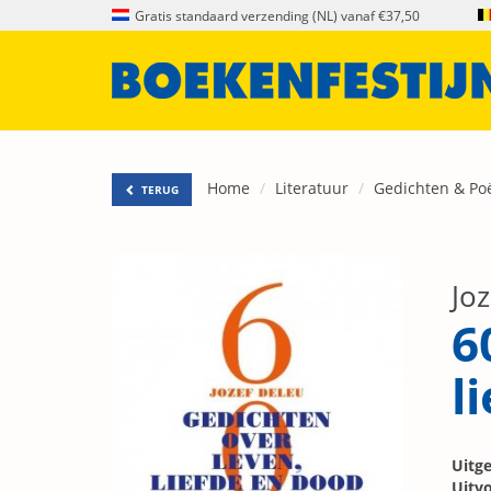
Gratis standaard verzending (NL) vanaf €37,50
Home
Literatuur
Gedichten & Po
TERUG
Jo
6
l
Uitge
Uitvo