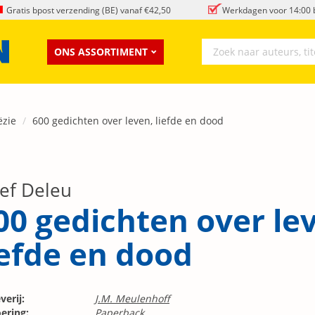
Gratis bpost verzending (BE) vanaf €42,50
Werkdagen voor 14:00 b
ONS ASSORTIMENT
ëzie
600 gedichten over leven, liefde en dood
zef Deleu
00 gedichten over le
iefde en dood
verij:
J.M. Meulenhoff
ering:
Paperback