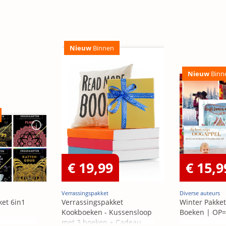
Nieuw
Binnen
Nieuw
Binn
€ 19,99
€ 15,9
Verrassingspakket
Diverse auteurs
ket 6in1
Verrassingspakket
Winter Pakket
Kookboeken - Kussensloop
Boeken | OP
met 3 boeken + Cadeau