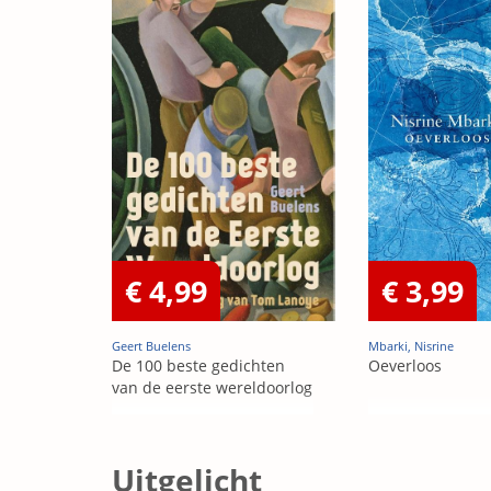
€ 4,99
€ 3,99
Geert Buelens
Mbarki, Nisrine
De 100 beste gedichten
Oeverloos
van de eerste wereldoorlog
Uitgelicht