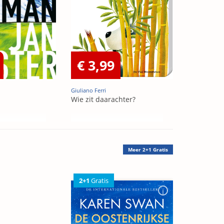
€ 3,99
Giuliano Ferri
Wie zit daarachter?
Meer
2+1 Gratis
2+1
Gratis