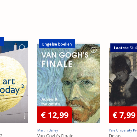
n
Engelse
boeken
Laatste
Stu
€ 12,99
€ 7,99
Martin Bailey
Yale University Pr
 2
Van Gogh's Finale
Degas