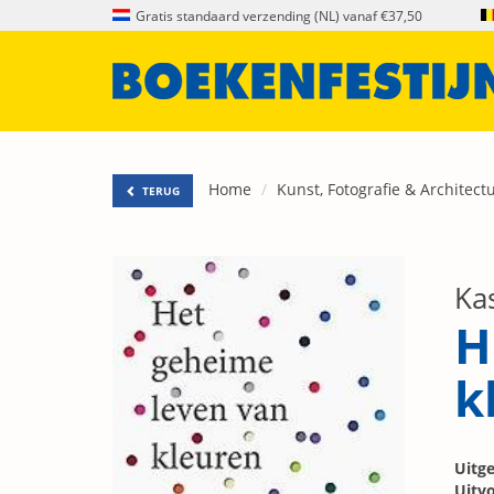
Gratis standaard verzending (NL) vanaf €37,50
Home
Kunst, Fotografie & Architect
TERUG
Kas
H
k
Uitge
Uitvo