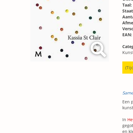
Taal:
Staat
Aanta
Afme
Vers
EAN:
Categ
Kunst
(Tij
Same
Een p
kunst
In
He
gegot
en kl