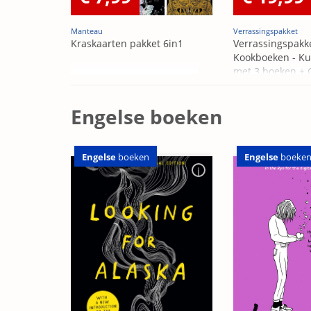
Manteau
Verrassingspakket
Kraskaarten pakket 6in1
Verrassingspakk
Kookboeken - Ku
met 3 boeken +
OP=OP
Engelse boeken
Engelse
boeken
Engelse
boeke