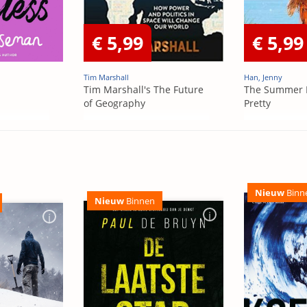
€ 5,99
€ 5,99
Tim Marshall
Han, Jenny
Tim Marshall's The Future
The Summer 
of Geography
Pretty
Nieuw
Binn
Nieuw
Binnen