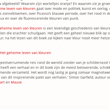
 afgebeeld? Waarom zijn worteltjes oranje? En waarom zie je groe
ime leven van kleuren
gaat over mode en politiek, kunst en oorlog, 
 zonnebloemen, over Picasso’s blauwe periode, over het rood in d
ux en over de fluorescerende kleuren van punk.
eheime leven van kleuren
is een levendige geschiedenis van kleur
len die erachter schuilgaan. Het geeft een geheel nieuwe blik op 
ur; na het lezen van dit boek zal kijken naar kleur nooit meer hetzel
Het geheime leven van kleuren
geestverruimende reis rond de wereld zonder van je schildersezel 
 heeft een verhaal en in dit boek zijn de meest betoverende, scho
ende verzameld. Het wordt nog lastig je gang zomaar magnoliawit
 van dit inspirerende palet aan verhalen.’ Simon Garfield, auteur 
art
en
Mauve