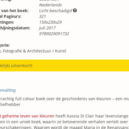
Nederlands
 van het boek:
Licht beschadigd
l Pagina's:
321
tingen:
150x230x29
chijningsdatum:
Juli 2017
9789029091732
orie:
, Fotografie & Architectuur
/
Kunst
delijk) uitverkocht
nvatting
rachtig full colour boek over de geschiedenis van kleuren – een m
liefhebber
t geheime leven van kleuren
heeft Kassia St Clair haar levenslang
en in een uniek boek, waarin ze betoverende verhalen vertelt over
eurschakeringen. Waarom wordt de maagd Maria in de Renaissance 