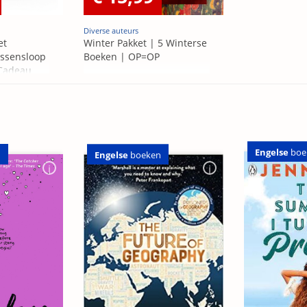
Diverse auteurs
et
Winter Pakket | 5 Winterse
ssensloop
Boeken | OP=OP
 Cadeau
Engelse
boe
n
Engelse
boeken