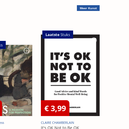
Meer
Kunst
Laatste
Stuks
ks
€ 3,99
ess
CLAIRE CHAMBERLAIN
It's OK Not to Be OK