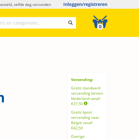
Inloggen/registreren
esteld, zelfde dag verzonden
0
Verzending:
Gratis standaard
n
verzending binnen
Nederland vanaf
€37,50
Gratis bpost
verzending naar
België vanaf
€42,50
Overige