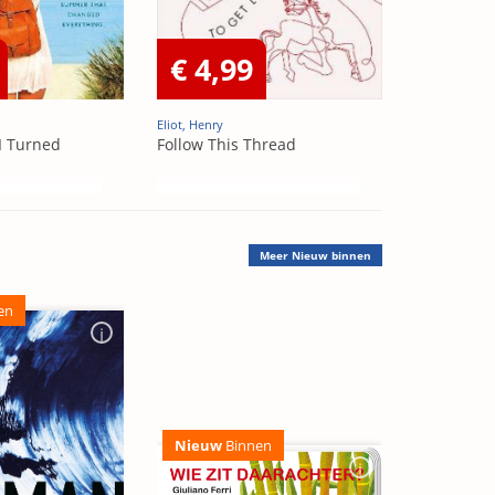
€ 4,99
Eliot, Henry
I Turned
Follow This Thread
Meer
Nieuw binnen
en
Nieuw
Binnen