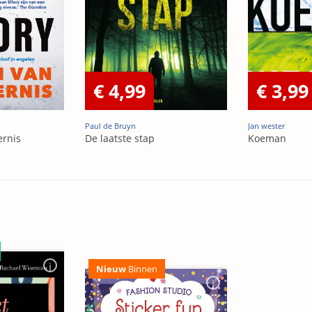
€ 4,99
€ 3,99
Paul de Bruyn
Jan wester
ernis
De laatste stap
Koeman
Nieuw
Binnen