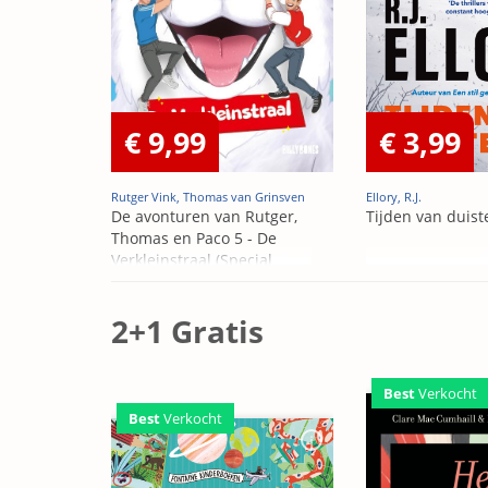
€ 9,99
€ 3,99
Rutger Vink, Thomas van Grinsven
Ellory, R.J.
De avonturen van Rutger,
Tijden van duist
Thomas en Paco 5 - De
Verkleinstraal (Special
Edition)
2+1 Gratis
Best
Verkocht
Best
Verkocht