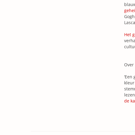
blauw
gehe
Goghs
Lasca
Het g
verha
cultu
Over
‘Een 
kleur
stemm
lezen
de ka