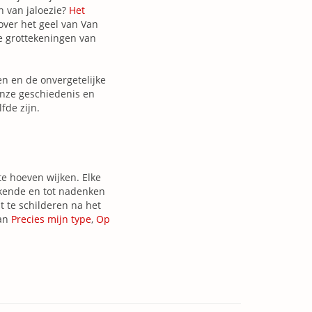
n van jaloezie?
Het
over het geel van Van
e grottekeningen van
en en de onvergetelijke
onze geschiedenis en
fde zijn.
te hoeven wijken. Elke
kkende en tot nadenken
 te schilderen na het
van
Precies mijn type
,
Op