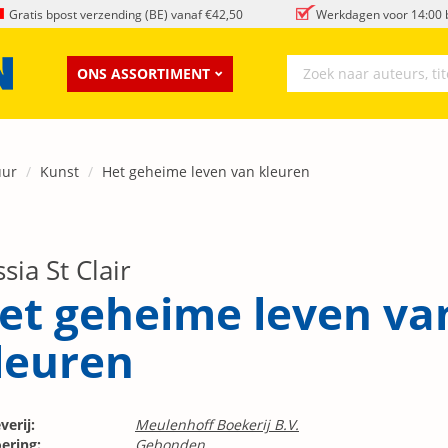
Gratis bpost verzending (BE) vanaf €42,50
Werkdagen voor 14:00 b
ONS ASSORTIMENT
uur
Kunst
Het geheime leven van kleuren
sia St Clair
et geheime leven va
leuren
verij:
Meulenhoff Boekerij B.V.
ering:
Gebonden