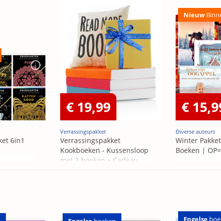
Nieuw
Binn
€ 19,99
€ 15,9
Verrassingspakket
Diverse auteurs
ket 6in1
Verrassingspakket
Winter Pakket
Kookboeken - Kussensloop
Boeken | OP
met 3 boeken + Cadeau
OP=OP
Engelse
boe