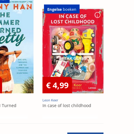
Engelse
boeken
€ 4,99
Leon Keer
I Turned
In case of lost childhood