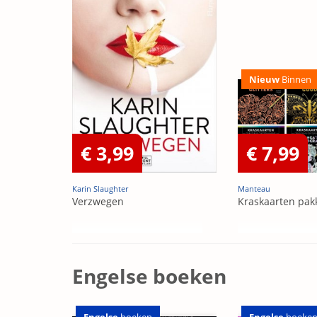
Nieuw
Binnen
€ 3,99
€ 7,99
Karin Slaughter
Manteau
Verzwegen
Kraskaarten pak
Engelse boeken
Engelse
boeken