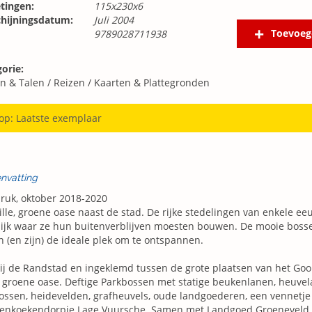
tingen:
115x230x6
chijningsdatum:
Juli 2004
Toevoeg
9789028711938
orie:
n & Talen
/
Reizen
/
Kaarten & Plattegronden
 op: Laatste exemplaar
nvatting
ruk, oktober 2018-2020
ille, groene oase naast de stad. De rijke stedelingen van enkele e
lijk waar ze hun buitenverblijven moesten bouwen. De mooie boss
 (en zijn) de ideale plek om te ontspannen.
ij de Randstad en ingeklemd tussen de grote plaatsen van het Gooi
e, groene oase. Deftige Parkbossen met statige beukenlanen, heuvel
ossen, heidevelden, grafheuvels, oude landgoederen, een vennetje
enkoekendorpje Lage Vuursche. Samen met Landgoed Groeneveld 