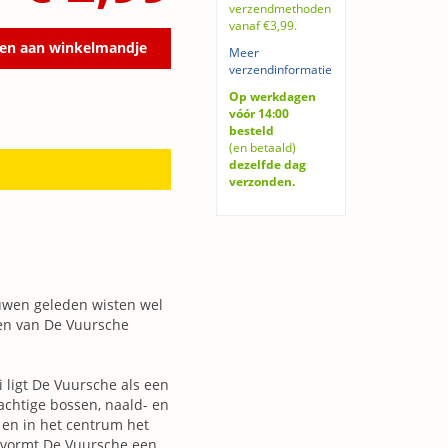
verzendmethoden
vanaf €3,99.
en aan winkelmandje
Meer
verzendinformatie
Op werkdagen
vóór 14:00
besteld
(en betaald)
dezelfde dag
verzonden.
euwen geleden wisten wel
en van De Vuursche
 ligt De Vuursche als een
achtige bossen, naald- en
 en in het centrum het
vormt De Vuursche een