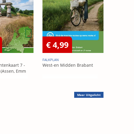
€ 4,99
FALKPLAN
tenkaart 7 -
West-en Midden Brabant
 (Assen, Emm
Meer
Uitgelicht