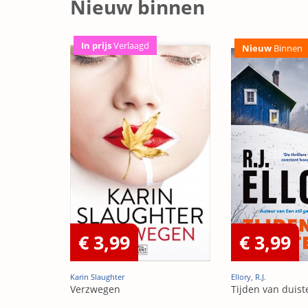
Nieuw binnen
In prijs
Verlaagd
Nieuw
Binnen
€ 3,99
€ 3,99
Karin Slaughter
Ellory, R.J.
Verzwegen
Tijden van duist