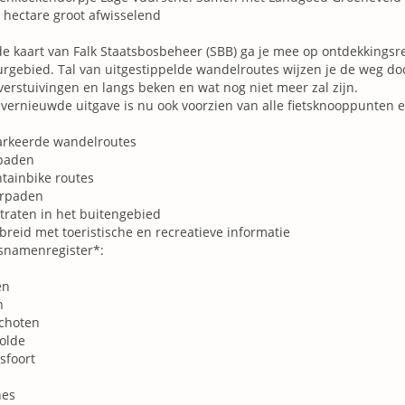
 hectare groot afwisselend
e kaart van Falk Staatsbosbeheer (SBB) ga je mee op ontdekkingsre
rgebied. Tal van uitgestippelde wandelroutes wijzen je de weg do
erstuivingen en langs beken en wat nog niet meer zal zijn.
vernieuwde uitgave is nu ook voorzien van alle fietsknooppunten 
rkeerde wandelroutes
spaden
tainbike routes
erpaden
straten in het buitengebied
breid met toeristische en recreatieve informatie
snamenregister*:
en
n
choten
olde
sfoort
es