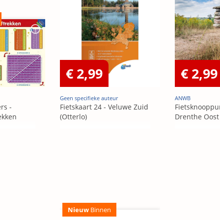
€ 2,99
€ 2,99
Geen specifieke auteur
ANWB
rs -
Fietskaart 24 - Veluwe Zuid
Fietsknooppun
ekken
(Otterlo)
Drenthe Oost
Nieuw
Binnen