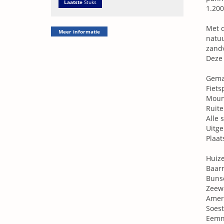
Laatste
Stuks
1.200
Met d
Meer informatie
natuu
zandv
Deze 
Gema
Fiet
Moun
Ruit
Alle 
Uitge
Plaat
Huiz
Baar
Buns
Zeew
Amer
Soest
Eemn