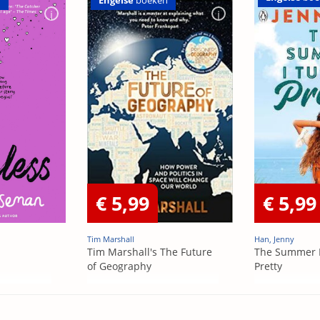
n
Engelse
boeken
€ 5,99
€ 5,99
Tim Marshall
Han, Jenny
Tim Marshall's The Future
The Summer 
of Geography
Pretty