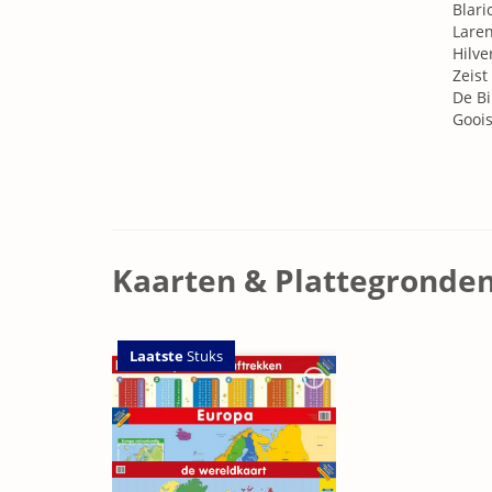
Blar
Lare
Hilv
Zeist
De Bi
Gooi
Kaarten & Plattegronde
Laatste
Stuks