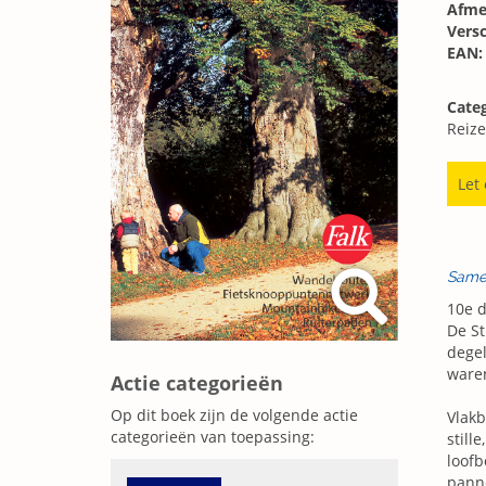
Afme
Vers
EAN:
Categ
Reize
Let
Same
10e d
De St
dege
waren
Actie categorieën
Op dit boek zijn de volgende actie
Vlakb
categorieën van toepassing:
still
loofb
pann