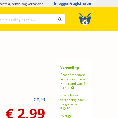
Inloggen/registreren
esteld, zelfde dag verzonden
0
Verzending:
Gratis standaard
verzending binnen
Nederland vanaf
€37,50
Gratis bpost
€ 8,99
verzending naar
België vanaf
€ 2,99
€42,50
Overige