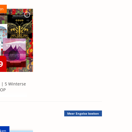
en
9
 | 5 Winterse
=OP
Meer
Engelse boeken
ken