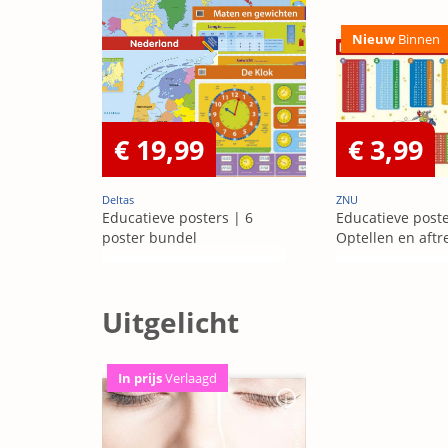
Nieuw
Binnen
€ 19,99
€ 3,99
Deltas
ZNU
Educatieve posters | 6
Educatieve poste
poster bundel
Optellen en aftr
Uitgelicht
In prijs
Verlaagd