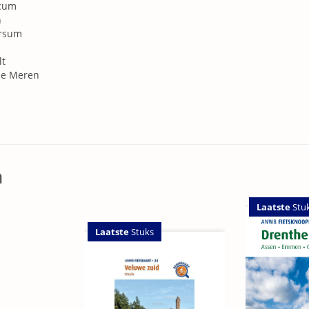
icum
n
ersum
lt
se Meren
n
Laatste
Stu
Laatste
Stuks