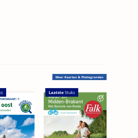
Meer
Kaarten & Plattegronden
ks
Laatste
Stuks