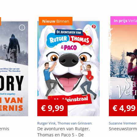
In prijs
Verl
Nieuw
Binnen
€ 9,99
€ 4,99
Rutger Vink, Thomas van Grinsven
Suzanne Vermeer
ernis
De avonturen van Rutger,
Sneeuwstorm
Thomas en Paco 5 - De