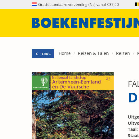
Gratis standaard verzending (NL) vanaf €37,50
Home
Reizen & Talen
Reizen
TERUG
FA
D
Uitge
Uitvo
Taal:
Staat