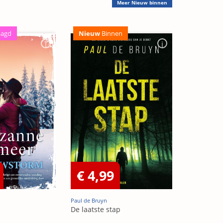
Meer
Nieuw binnen
aagd
Nieuw
Binnen
€ 4,99
Paul de Bruyn
De laatste stap