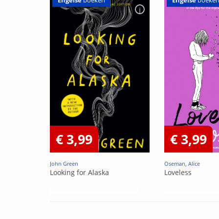
Engelse
boeke
€ 3,99
€ 3,99
John Green
Oseman, Alice
Looking for Alaska
Loveless