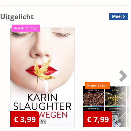
Uitgelicht
Meer
In prijs
Verlaagd
Nieuw
Binnen
€ 3,99
€ 7,99