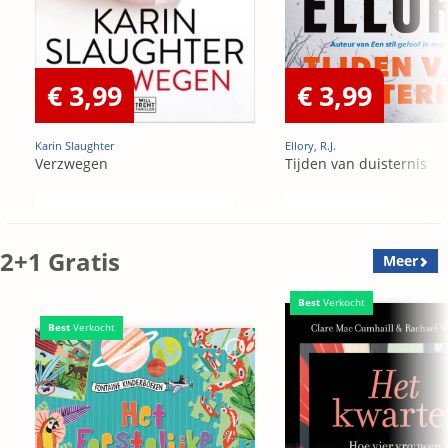
€ 3,99
€ 3,99
Karin Slaughter
Ellory, R.J.
Verzwegen
Tijden van duisternis
2+1 Gratis
Meer
Best
Verkocht
Best
Verkocht