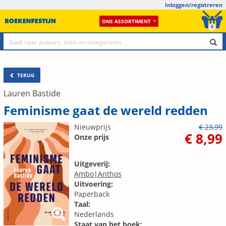
Inloggen/registreren
ONS ASSORTIMENT
0
TERUG
Lauren Bastide
Feminisme gaat de wereld redden
Nieuwprijs
€ 23,99
€ 8,99
Onze prijs
Uitgeverij:
Ambo|Anthos
Uitvoering:
Paperback
Taal:
Nederlands
Staat van het boek: