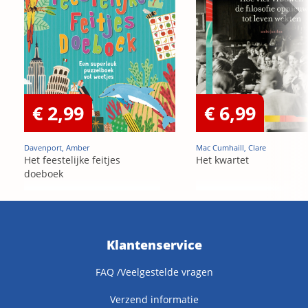
€ 2,99
€ 6,99
Davenport, Amber
Mac Cumhaill, Clare
Het feestelijke feitjes
Het kwartet
doeboek
Klantenservice
FAQ /Veelgestelde vragen
Verzend informatie