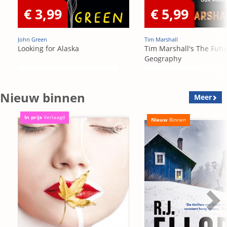
€ 3,99
€ 5,99
John Green
Tim Marshall
Looking for Alaska
Tim Marshall's The Futu
Geography
Nieuw binnen
Meer
In prijs
Verlaagd
Nieuw
Binnen