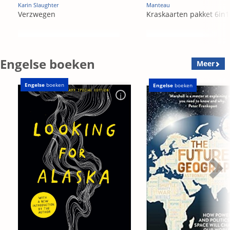
Karin Slaughter
Manteau
Verzwegen
Kraskaarten pakket 6in1
Engelse boeken
Meer
Engelse
boeken
Engelse
boeken