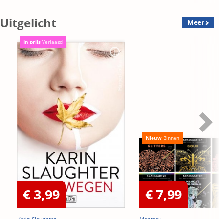
Uitgelicht
Meer
In prijs
Verlaagd
Nieuw
Binnen
€ 3,99
€ 7,99
Karin Slaughter
Manteau