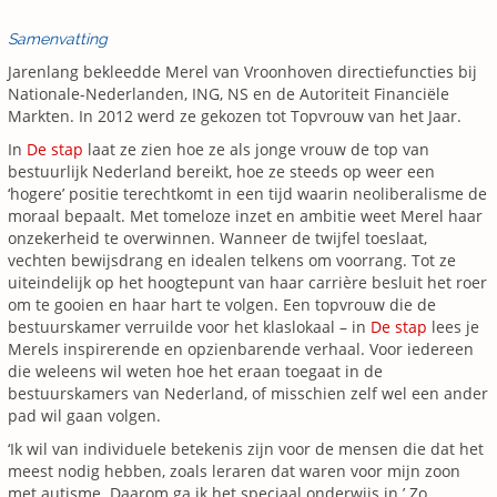
Samenvatting
Jarenlang bekleedde Merel van Vroonhoven directiefuncties bij
Nationale-Nederlanden, ING, NS en de Autoriteit Financiële
Markten. In 2012 werd ze gekozen tot Topvrouw van het Jaar.
In
De stap
laat ze zien hoe ze als jonge vrouw de top van
bestuurlijk Nederland bereikt, hoe ze steeds op weer een
‘hogere’ positie terechtkomt in een tijd waarin neoliberalisme de
moraal bepaalt. Met tomeloze inzet en ambitie weet Merel haar
onzekerheid te overwinnen. Wanneer de twijfel toeslaat,
vechten bewijsdrang en idealen telkens om voorrang. Tot ze
uiteindelijk op het hoogtepunt van haar carrière besluit het roer
om te gooien en haar hart te volgen. Een topvrouw die de
bestuurskamer verruilde voor het klaslokaal – in
De stap
lees je
Merels inspirerende en opzienbarende verhaal. Voor iedereen
die weleens wil weten hoe het eraan toegaat in de
bestuurskamers van Nederland, of misschien zelf wel een ander
pad wil gaan volgen.
‘Ik wil van individuele betekenis zijn voor de mensen die dat het
meest nodig hebben, zoals leraren dat waren voor mijn zoon
met autisme. Daarom ga ik het speciaal onderwijs in.’ Zo