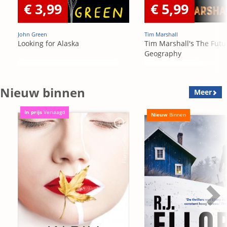
€ 3,99
€ 5,99
John Green
Tim Marshall
Looking for Alaska
Tim Marshall's The Futu
Geography
Nieuw binnen
Meer
In prijs
Verlaagd
Nieuw
Binnen