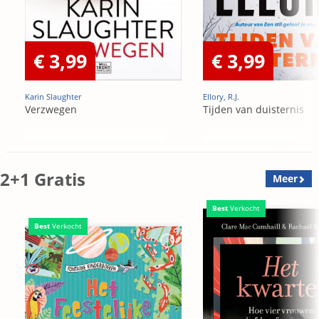
€ 3,99
€ 3,99
Karin Slaughter
Ellory, R.J.
Verzwegen
Tijden van duisternis
2+1 Gratis
Meer
Best
Verkocht
Best
Verkocht