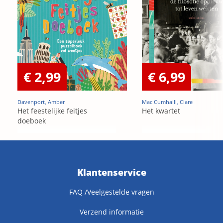
€ 2,99
€ 6,99
Davenport, Amber
Mac Cumhaill, Clare
Het feestelijke feitjes
Het kwartet
doeboek
Klantenservice
FAQ /Veelgestelde vragen
Verzend informatie