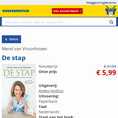
Inloggen/registreren
ONS ASSORTIMENT
0
TERUG
Merel van Vroonhoven
De stap
Nieuwprijs
€ 21,99
€ 5,99
Onze prijs
Uitgeverij:
Ambo|Anthos
Uitvoering:
Paperback
Taal:
Nederlands
Staat van het boek: