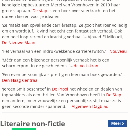
kondigde topbestuurder Merel van Vroonhoven in 2019 haar
grote stap aan.
De stap
is een boek over veerkracht en het
durven kiezen voor je idealen.
‘Ze maakt een opvallende carrièrestap. Ze gooit het roer volledig
om en wordt juf. Ik vind het echt een fantastisch verhaal. Ook
een heel inspirerend en krachtig verhaal.’ – Ajouad El Miloudi,
De Nieuwe Maan
‘Het verhaal van een indrukwekkende carrièreswitch.’ -
Nouveau
‘Méér dan een bijzonder persoonlijk verhaal; het is een
scharnierpunt in de geschiedenis.’ –
de Volkskrant
‘Een even persoonlijk als prettig en leerzaam boek geworden.’ –
Den Haag Centraal
'Jeroen Smit beschreef in
De Prooi
het wheelen en dealen van
topbankiers als een thriller. Van Vroonhoven heeft in
De Stap
een andere, meer vrouwelijke en persoonlijke, stijl maar ze is
geen seconde minder spannend.' –
Algemeen Dagblad
Literaire non-fictie
Meer