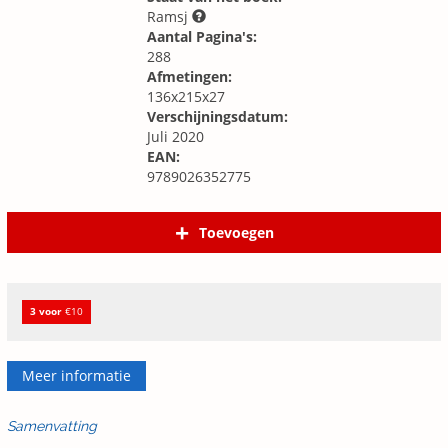
Ramsj
Aantal Pagina's:
288
Afmetingen:
136x215x27
Verschijningsdatum:
Juli 2020
EAN:
9789026352775
Toevoegen
3 voor
€10
Meer informatie
Samenvatting