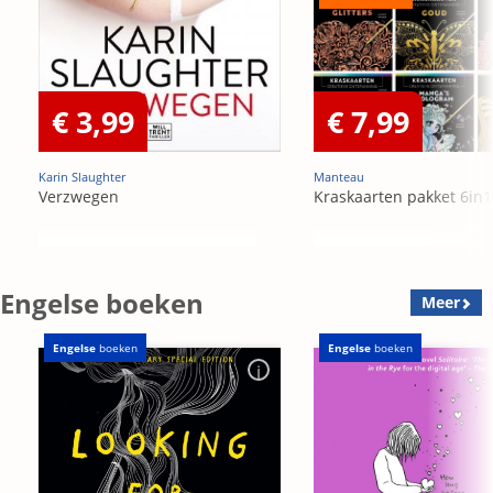
€ 3,99
€ 7,99
Karin Slaughter
Manteau
Verzwegen
Kraskaarten pakket 6in1
Engelse boeken
Meer
Engelse
boeken
Engelse
boeken