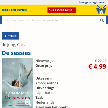
Inloggen/registreren
ONS ASSORTIMENT
0
TERUG
de Jong, Carla
De sessies
Nieuwprijs
€ 22,99
€ 4,99
Onze prijs
Uitgeverij:
Ambo|Anthos
Uitvoering:
Paperback
Taal:
Nederlands
Staat van het boek: