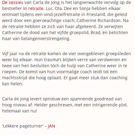
De sessies
van Carla de Jong is het langverwachte vervolg op de
bestseller
In retraite
. Luc, Ola, Dee en Sonja hebben elkaar
ontmoet tijdens een vind-jezelfretraite in Friesland, die geleid
werd door een goeroeachtige coach, Catherine Richardson. Na
de retraite hebben ze zich van haar afgekeerd. Ze verwijten
Catherine de dood van het vijfde groepslid, Brad, en betichten
haar van belangenverstrengeling.
Vijf jaar na de retraite komen de vier overgebleven groepsleden
weer bij elkaar. Hun trauma’s blijken verre van verdwenen en
twee van hen besluiten tóch de hulp van Catherine weer in te
roepen. De komst van hun voormalige coach leidt tot een
machtsstrijd die hoog oplaait. Er gaat meer stuk dan coaching
kan helen.
Carla de Jong levert opnieuw een spannende goodread van
hoog niveau af. Helder geschreven, met een intrigerende plot,
helemaal van nu!
'Lekkere pageturner' –
JAN