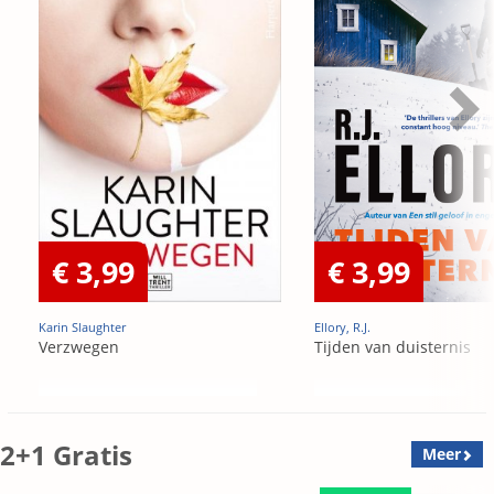
€ 3,99
€ 3,99
Karin Slaughter
Ellory, R.J.
Verzwegen
Tijden van duisternis
2+1 Gratis
Meer