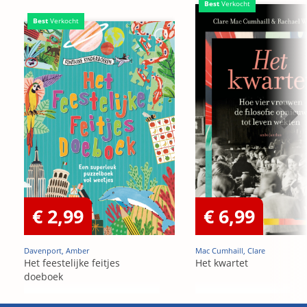
Best
Verkocht
Best
Verkocht
€ 2,99
€ 6,99
Davenport, Amber
Mac Cumhaill, Clare
Het feestelijke feitjes
Het kwartet
doeboek