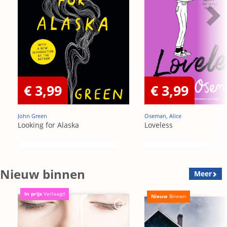
€ 3,99
€ 3,99
John Green
Oseman, Alice
Looking for Alaska
Loveless
Nieuw binnen
Meer
In prijs
Verlaagd
Nieuw
Binnen