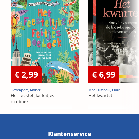
€ 2,99
€ 6,99
Davenport, Amber
Mac Cumhaill, Clare
Het feestelijke feitjes
Het kwartet
doeboek
Klantenservice