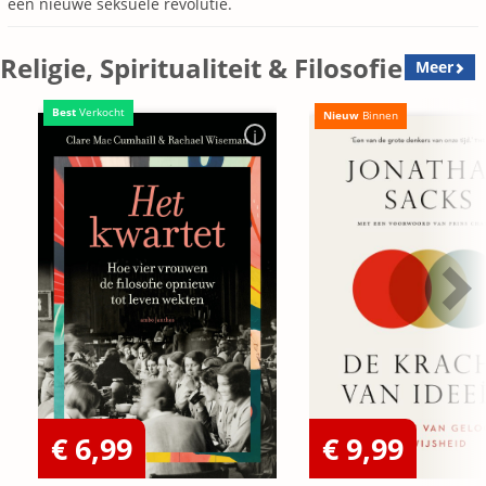
een nieuwe seksuele revolutie.
Religie, Spiritualiteit & Filosofie
Meer
Best
Verkocht
Nieuw
Binnen
€ 6,99
€ 9,99