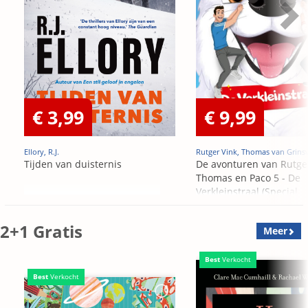
€ 3,99
€ 9,99
Ellory, R.J.
Rutger Vink, Thomas van Grins
Tijden van duisternis
De avonturen van Rutge
Thomas en Paco 5 - De
Verkleinstraal (Special
Edition)
2+1 Gratis
Meer
Best
Verkocht
Best
Verkocht