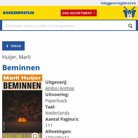
Inloggen/registreren
ONS ASSORTIMENT
0
TERUG
Huijer, Marli
Beminnen
Uitgeverij:
Ambo|Anthos
Uitvoering:
Paperback
Taal:
Nederlands
Aantal Pagina's:
111
Afmetingen:
110x191x11