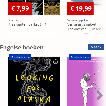
€ 7,99
€ 19,99
Manteau
Verrassingspakket
Kraskaarten pakket 6in1
Verrassingspakket
Kookboeken - Kussensl
met 3 boeken + Cadeau
OP=OP
Engelse boeken
Meer
Engelse
boeken
Engelse
boeken