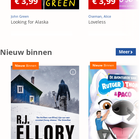
€ 3,99
€ 3,99
John Green
Oseman, Alice
Looking for Alaska
Loveless
Nieuw binnen
Meer
Nieuw
Binnen
Nieuw
Binnen