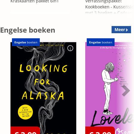
Kraskaarten pakket 6in1
Verrassingspakket
Kookboeken - Kussensl
met 3 boeken + Cadeau
OP=OP
Engelse boeken
Meer
Engelse
boeken
Engelse
boeken