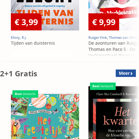
€ 3,99
€ 9,99
Ellory, R.J.
Rutger Vink, Thomas van Grins
Tijden van duisternis
De avonturen van Rutge
Thomas en Paco 5 - De
Verkleinstraal (Special
Edition)
2+1 Gratis
Meer
Best
Verkocht
Best
Verkocht