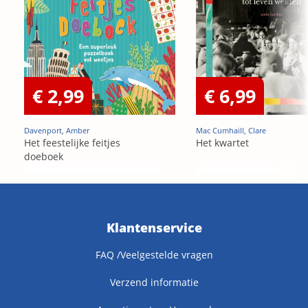
€ 2,99
€ 6,99
Davenport, Amber
Mac Cumhaill, Clare
Het feestelijke feitjes
Het kwartet
doeboek
Klantenservice
FAQ /Veelgestelde vragen
Verzend informatie