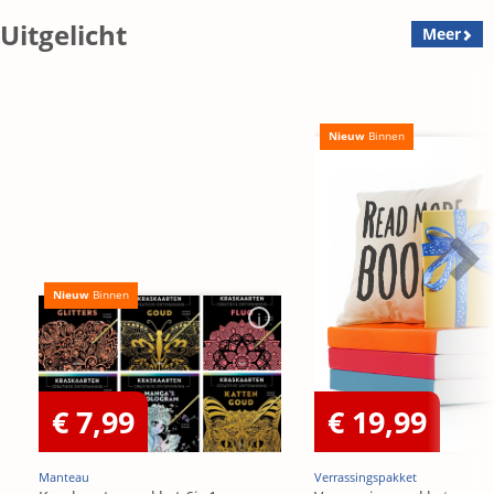
Uitgelicht
Meer
Nieuw
Binnen
Nieuw
Binnen
€ 7,99
€ 19,99
Manteau
Verrassingspakket