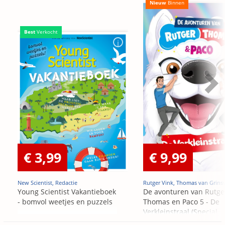
Nieuw
Binnen
Best
Verkocht
€ 3,99
€ 9,99
New Scientist, Redactie
Rutger Vink, Thomas van Grins
Young Scientist Vakantieboek
De avonturen van Rutge
- bomvol weetjes en puzzels
Thomas en Paco 5 - De
Verkleinstraal (Special
Edition)