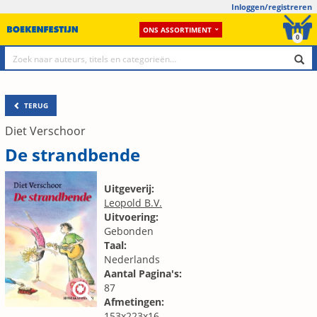
Inloggen/registreren
ONS ASSORTIMENT
0
TERUG
Diet Verschoor
De strandbende
Uitgeverij:
Leopold B.V.
Uitvoering:
Gebonden
Taal:
Nederlands
Aantal Pagina's:
87
Afmetingen:
153x223x16