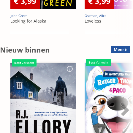
€ 3,99
€ 3,99
John Green
Oseman, Alice
Looking for Alaska
Loveless
Nieuw binnen
Meer
Best
Verkocht
Best
Verkocht