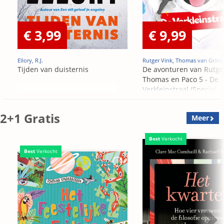
€ 3,99
€ 9,99
Ellory, R.J.
Rutger Vink, Thomas van Grins
Tijden van duisternis
De avonturen van Rutge
Thomas en Paco 5 - De
Verkleinstraal (Special
Edition)
2+1 Gratis
Meer
Best
Verkocht
Best
Verkocht