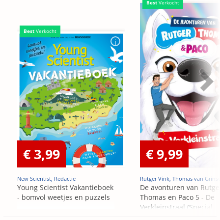
Best
Verkocht
Best
Verkocht
€ 3,99
€ 9,99
New Scientist, Redactie
Rutger Vink, Thomas van Grins
Young Scientist Vakantieboek
De avonturen van Rutge
- bomvol weetjes en puzzels
Thomas en Paco 5 - De
Verkleinstraal (Special
Edition)