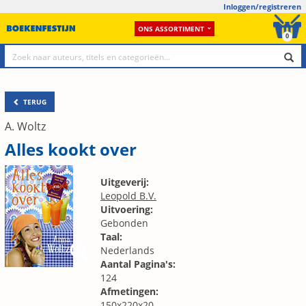
Inloggen/registreren
ONS ASSORTIMENT
0
TERUG
A. Woltz
Alles kookt over
Uitgeverij:
Leopold B.V.
Uitvoering:
Gebonden
Taal:
Nederlands
Aantal Pagina's:
124
Afmetingen:
150x220x20