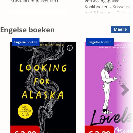
Kraskaarten pakket 6in1
Verrassingspakket
Kookboeken - Kussensl
met 3 boeken + Cadeau
OP=OP
Engelse boeken
Meer
Engelse
boeken
Engelse
boeken