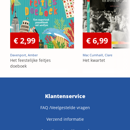
€ 2,99
€ 6,99
Davenport, Amber
Mac Cumhaill, Clare
Het feestelijke feitjes
Het kwartet
doeboek
Klantenservice
FAQ /Veelgestelde vragen
Verzend informatie