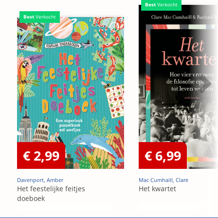
Best
Verkocht
Best
Verkocht
€ 2,99
€ 6,99
Davenport, Amber
Mac Cumhaill, Clare
Het feestelijke feitjes
Het kwartet
doeboek