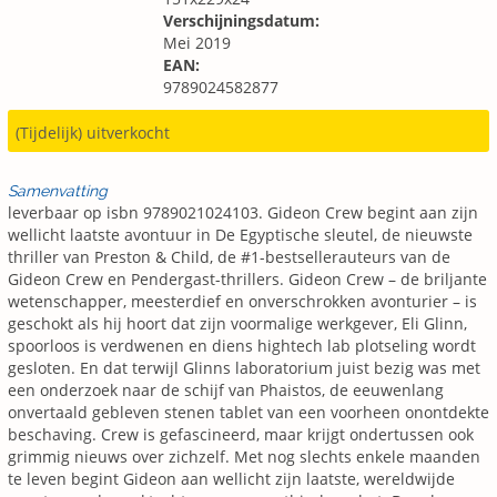
Verschijningsdatum:
Mei 2019
EAN:
9789024582877
(Tijdelijk) uitverkocht
Samenvatting
leverbaar op isbn 9789021024103. Gideon Crew begint aan zijn
wellicht laatste avontuur in De Egyptische sleutel, de nieuwste
thriller van Preston & Child, de #1-bestsellerauteurs van de
Gideon Crew en Pendergast-thrillers. Gideon Crew – de briljante
wetenschapper, meesterdief en onverschrokken avonturier – is
geschokt als hij hoort dat zijn voormalige werkgever, Eli Glinn,
spoorloos is verdwenen en diens hightech lab plotseling wordt
gesloten. En dat terwijl Glinns laboratorium juist bezig was met
een onderzoek naar de schijf van Phaistos, de eeuwenlang
onvertaald gebleven stenen tablet van een voorheen onontdekte
beschaving. Crew is gefascineerd, maar krijgt ondertussen ook
grimmig nieuws over zichzelf. Met nog slechts enkele maanden
te leven begint Gideon aan wellicht zijn laatste, wereldwijde