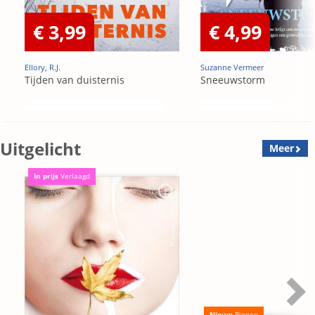
€ 3,99
€ 4,99
Ellory, R.J.
Suzanne Vermeer
Tijden van duisternis
Sneeuwstorm
Uitgelicht
Meer
In prijs
Verlaagd
Nieuw
Binnen