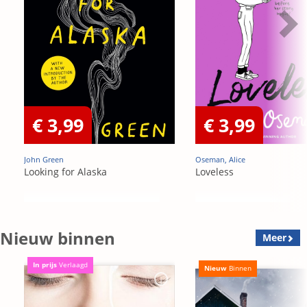
€ 3,99
€ 3,99
John Green
Oseman, Alice
Looking for Alaska
Loveless
Nieuw binnen
Meer
In prijs
Verlaagd
Nieuw
Binnen