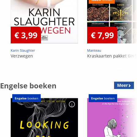
€ 3,99
€ 7,99
Karin Slaughter
Manteau
Verzwegen
Kraskaarten pakket 6in1
Engelse boeken
Meer
Engelse
boeken
Engelse
boeken