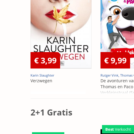
€ 3,99
€ 9,99
Karin Slaughter
Rutger Vink, Thomas 
Verzwegen
De avonturen va
Thomas en Paco 
Verkleinstraal (S
Edition)
2+1 Gratis
Best
Verkocht