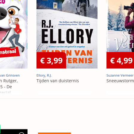
€ 3,99
€ 4,99
van Grinsven
Ellory, R.J.
Suzanne Vermeer
n Rutger,
Tijden van duisternis
Sneeuwstorm
5 - De
pecial