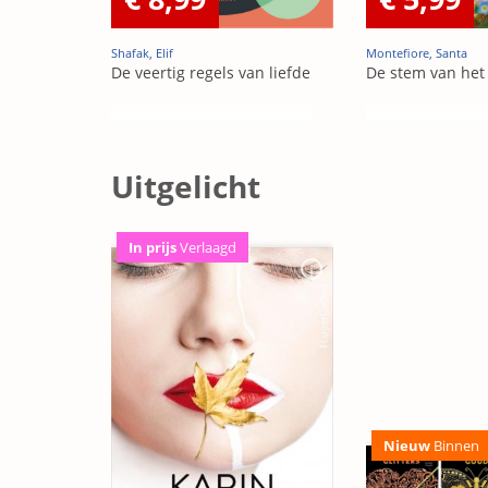
Shafak, Elif
Montefiore, Santa
De veertig regels van liefde
De stem van het
Uitgelicht
In prijs
Verlaagd
Nieuw
Binnen