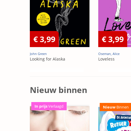
€ 3,99
€ 3,99
John Green
Oseman, Alice
Looking for Alaska
Loveless
Nieuw binnen
In prijs
Verlaagd
Nieuw
Binnen