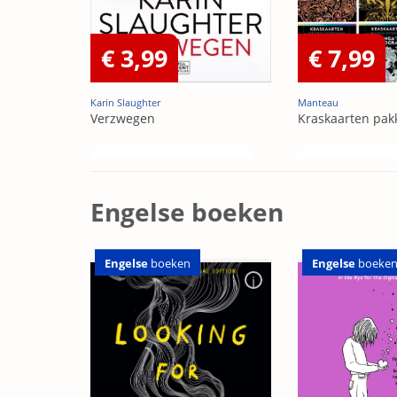
€ 3,99
€ 7,99
Karin Slaughter
Manteau
Verzwegen
Kraskaarten pak
Engelse boeken
Engelse
boeken
Engelse
boeke