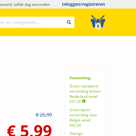
Inloggen/registreren
esteld, zelfde dag verzonden
0
Verzending:
Gratis standaard
verzending binnen
Nederland vanaf
€37,50
Gratis bpost
€ 25,99
verzending naar
België vanaf
€ 5,99
€42,50
Overige