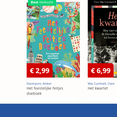
Best
Verkocht
€ 2,99
€ 6,99
Davenport, Amber
Mac Cumhaill, Clare
Het feestelijke feitjes
Het kwartet
doeboek