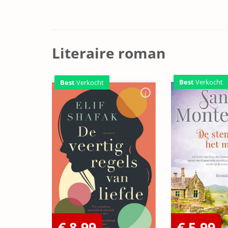
Literaire roman
Best
Verkocht
Best
Verkocht
€ 8,99
€ 5,99