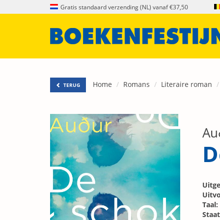
Gratis standaard verzending (NL) vanaf €37,50
Home
Romans
Literaire roman
TERUG
Au
D
Uitge
Uitvo
Taal:
Staat