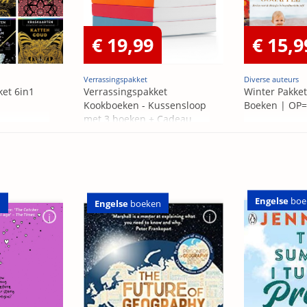
€ 19,99
€ 15,9
Verrassingspakket
Diverse auteurs
ket 6in1
Verrassingspakket
Winter Pakket
Kookboeken - Kussensloop
Boeken | OP
met 3 boeken + Cadeau
OP=OP
Engelse
boe
n
Engelse
boeken