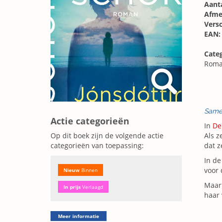
Aanta
Afme
Vers
EAN:
Categ
Roma
Same
Actie categorieën
In
D
Als z
Op dit boek zijn de volgende actie
dat z
categorieën van toepassing:
In de
voor 
Nieuw
Binnen
Maar
In prijs
Verlaagd
haar 
Meer informatie