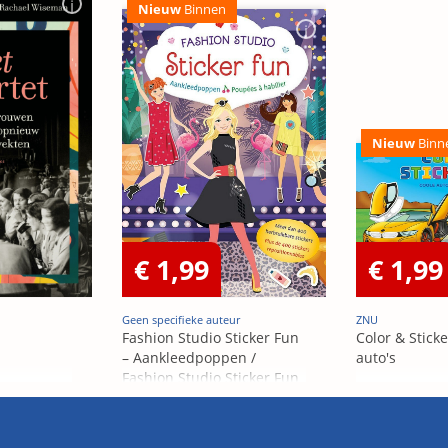
Nieuw
Binnen
Nieuw
Binn
€ 1,99
€ 1,99
Geen specifieke auteur
ZNU
Fashion Studio Sticker Fun
Color & Sticke
– Aankleedpoppen /
auto's
Fashion Studio Sticker Fun
– Poupées Á habiller