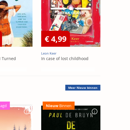
€ 4,99
Leon Keer
I Turned
In case of lost childhood
Meer
Nieuw binnen
aagd
Nieuw
Binnen