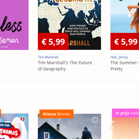
€ 5,99
€ 5,99
Tim Marshall
Han, Jenny
Tim Marshall's The Future
The Summer 
of Geography
Pretty
In prijs
Verl
Nieuw
Binnen