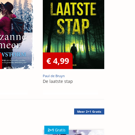
€ 4,99
Paul de Bruyn
De laatste stap
Meer
2+1 Gratis
2+1
Gratis