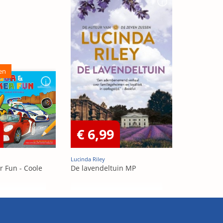
en
€ 6,99
Lucinda Riley
r Fun - Coole
De lavendeltuin MP