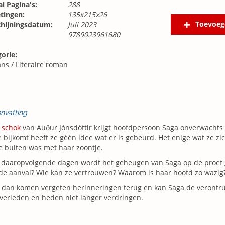
l Pagina's:
288
tingen:
135x215x26
Toevoeg
chijningsdatum:
Juli 2023
9789023961680
orie:
ns
/
Literaire roman
nvatting
e
schok
van Auður Jónsdóttir krijgt hoofdpersoon Saga onverwachts 
e bijkomt heeft ze géén idee wat er is gebeurd. Het enige wat ze zi
e buiten was met haar zoontje.
 daaropvolgende dagen wordt het geheugen van Saga op de proef 
de aanval? Wie kan ze vertrouwen? Waarom is haar hoofd zo wazig
 dan komen vergeten herinneringen terug en kan Saga de verontr
verleden en heden niet langer verdringen.