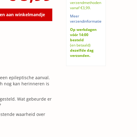
verzendmethoden
vanaf €3,99.
en aan winkelmandje
Meer
verzendinformatie
Op werkdagen
vóór 14:00
besteld
(en betaald)
dezelfde dag
verzonden.
een epileptische aanval.
ch nog kan herinneren is
gesteld. Wat gebeurde er
?
ustende waarheid over