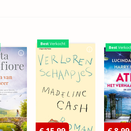
Best
Verkocht
Best
Verkoc
€ 15,99
€ 8,99