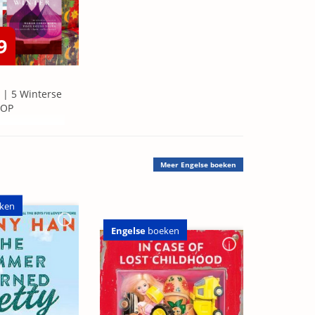
9
 | 5 Winterse
=OP
Meer
Engelse boeken
ken
Engelse
boeken