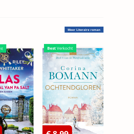
Meer
Literaire roman
Best
Verkocht
ht
€ 8,99