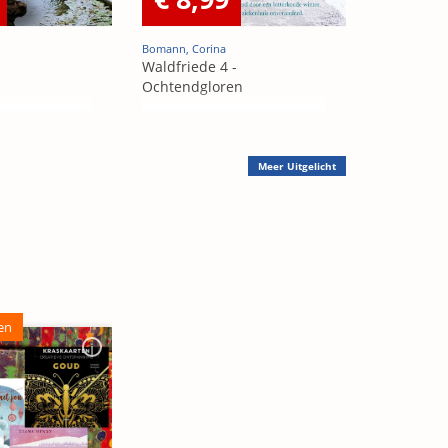
Bomann, Corina
Waldfriede 4 -
Ochtendgloren
Meer
Uitgelicht
en