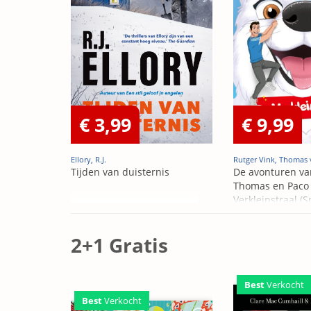
€ 3,99
€ 9,99
Ellory, R.J.
Rutger Vink, Thomas 
Tijden van duisternis
De avonturen va
Thomas en Paco 
Verkleinstraal (S
Edition)
2+1 Gratis
Best
Verkocht
Best
Verkocht