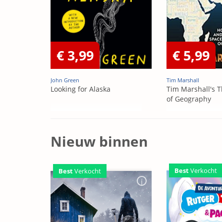
€ 3,99
€ 5,99
John Green
Tim Marshall
Looking for Alaska
Tim Marshall's T
of Geography
Nieuw binnen
Best
Verkocht
Best
Verkocht