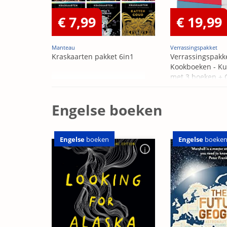
€ 7,99
€ 19,99
Manteau
Verrassingspakket
Kraskaarten pakket 6in1
Verrassingspakk
Kookboeken - Ku
met 3 boeken +
OP=OP
Engelse boeken
Engelse
boeken
Engelse
boeke