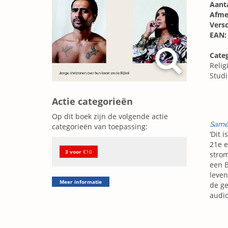
Aanta
Afme
Vers
EAN:
Cate
Religi
Stud
Actie categorieën
Op dit boek zijn de volgende actie
Same
categorieën van toepassing:
‘Dit 
21e e
3 voor
€10
strom
een B
leven
Meer informatie
de ge
audio