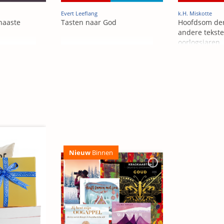
Evert Leeflang
k.H. Miskotte
naaste
Tasten naar God
Hoofdsom der
andere tekste
oorlogsjaren
Nieuw
Binnen