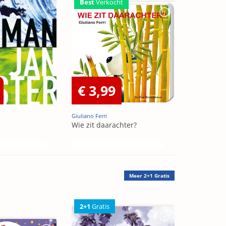
Best
Verkocht
€ 3,99
Giuliano Ferri
Wie zit daarachter?
Meer
2+1 Gratis
2+1
Gratis