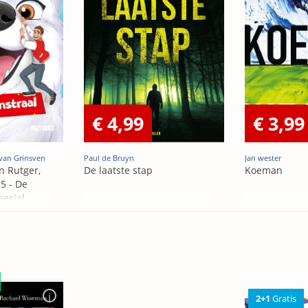
€ 4,99
€ 3,99
van Grinsven
Paul de Bruyn
Jan wester
n Rutger,
De laatste stap
Koeman
5 - De
pecial
2+1
Gratis