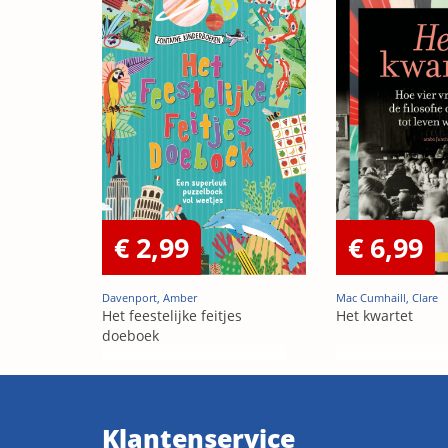
€ 2,99
€ 6,99
Davenport, Amber
Mac Cumhaill, Clare
Het feestelijke feitjes
Het kwartet
doeboek
Klantenservice