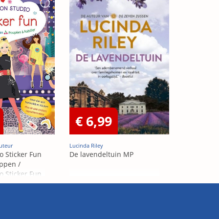
€ 6,99
uteur
Lucinda Riley
o Sticker Fun
De lavendeltuin MP
ppen /
o Sticker Fun
abiller