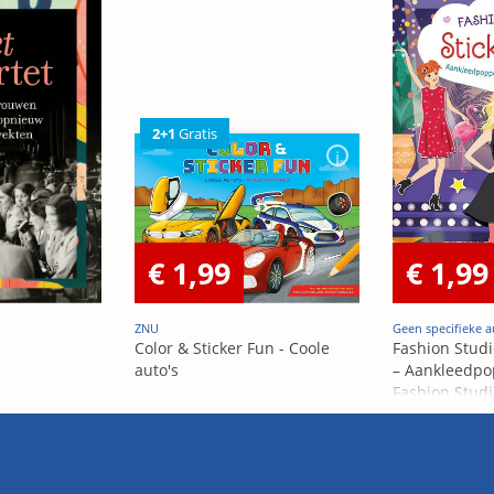
2+1
Gratis
€ 1,99
€ 1,99
ZNU
Geen specifieke a
Color & Sticker Fun - Coole
Fashion Studi
auto's
– Aankleedpo
Fashion Studi
– Poupées Á h