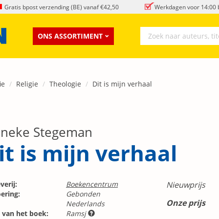
Gratis bpost verzending (BE) vanaf €42,50
Werkdagen voor 14:00 b
ONS ASSORTIMENT
ie
Religie
Theologie
Dit is mijn verhaal
nneke Stegeman
it is mijn verhaal
verij:
Boekencentrum
Nieuwprijs
ering:
Gebonden
Onze prijs
Nederlands
 van het boek:
Ramsj