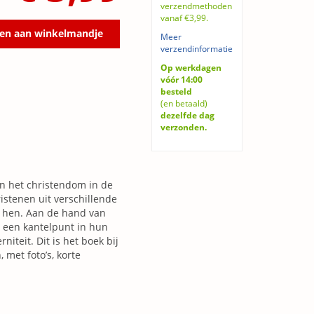
verzendmethoden
vanaf €3,99.
en aan winkelmandje
Meer
verzendinformatie
Op werkdagen
vóór 14:00
besteld
(en betaald)
dezelfde dag
verzonden.
van het christendom in de
stenen uit verschillende
n hen. Aan de hand van
r een kantelpunt in hun
niteit. Dit is het boek bij
 met foto’s, korte