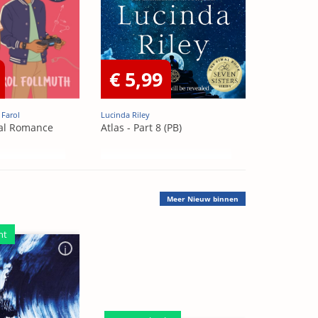
€ 5,99
 Farol
Lucinda Riley
al Romance
Atlas - Part 8 (PB)
Meer
Nieuw binnen
ht