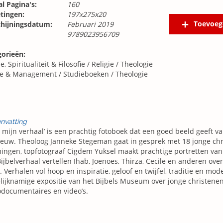
l Pagina's:
160
tingen:
197x275x20
Toevoeg
chijningsdatum:
Februari 2019
9789023956709
gorieën:
e, Spiritualiteit & Filosofie
/
Religie
/
Theologie
ie & Management
/
Studieboeken
/
Theologie
nvatting
is mijn verhaal’ is een prachtig fotoboek dat een goed beeld geeft 
euw. Theoloog Janneke Stegeman gaat in gesprek met 18 jonge chri
ingen, topfotograaf Cigdem Yuksel maakt prachtige portretten va
ijbelverhaal vertellen Ihab, Joenoes, Thirza, Cecile en anderen ove
. Verhalen vol hoop en inspiratie, geloof en twijfel, traditie en moder
lijknamige expositie van het Bijbels Museum over jonge christenen,
documentaires en video’s.