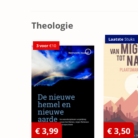
Theologie
Laatste
Stuks
3 voor
€10
€ 3,99
€ 3,50