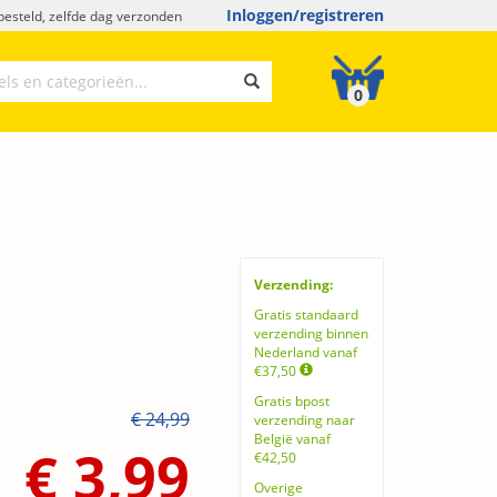
Inloggen/registreren
esteld, zelfde dag verzonden
0
Verzending:
Gratis standaard
verzending binnen
Nederland vanaf
€37,50
Gratis bpost
€ 24,99
verzending naar
België vanaf
€ 3,99
€42,50
Overige