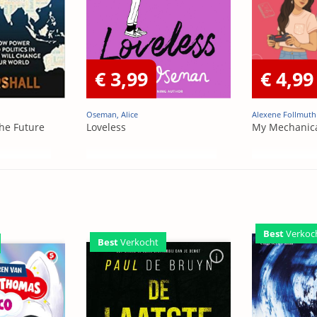
€ 3,99
€ 4,99
Oseman, Alice
Alexene Follmuth
he Future
Loveless
My Mechanic
Best
Verkoc
Best
Verkocht