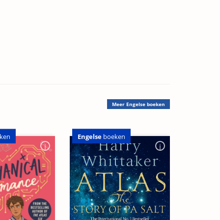
Meer
Engelse boeken
Engelse
boeken
ken