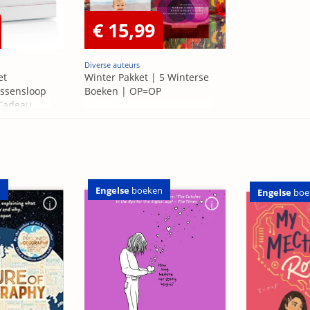
€ 15,99
Diverse auteurs
et
Winter Pakket | 5 Winterse
ssensloop
Boeken | OP=OP
 Cadeau
Engelse
boeken
n
Engelse
boe