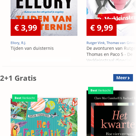
€ 3,99
€ 9,99
Ellory, R.J.
Rutger Vink, Thomas van Grins
Tijden van duisternis
De avonturen van Rutge
Thomas en Paco 5 - De
Verkleinstraal (Special
Edition)
2+1 Gratis
Meer
Best
Verkocht
Best
Verkocht