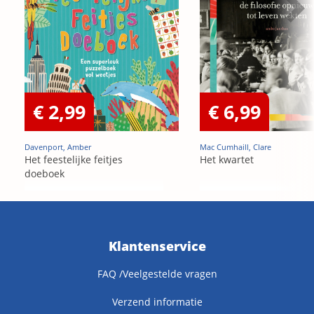
€ 2,99
€ 6,99
Davenport, Amber
Mac Cumhaill, Clare
Het feestelijke feitjes
Het kwartet
doeboek
Klantenservice
FAQ /Veelgestelde vragen
Verzend informatie