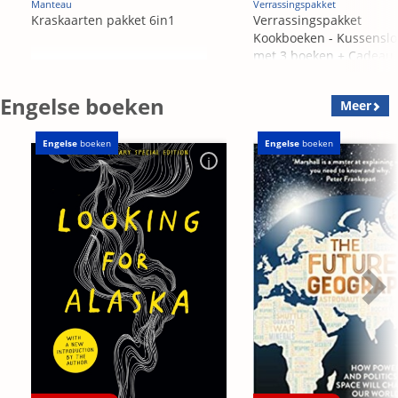
Manteau
Verrassingspakket
Kraskaarten pakket 6in1
Verrassingspakket
Kookboeken - Kussensl
met 3 boeken + Cadeau
OP=OP
Engelse boeken
Meer
Engelse
boeken
Engelse
boeken