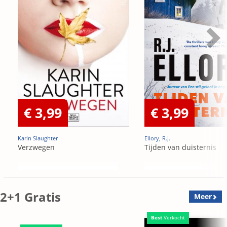
€ 3,99
€ 3,99
Karin Slaughter
Ellory, R.J.
Verzwegen
Tijden van duisternis
2+1 Gratis
Meer
Best
Verkocht