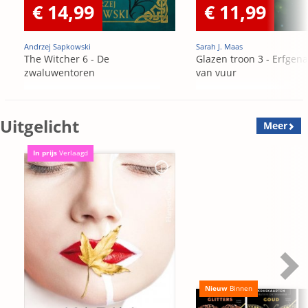
€ 14,99
€ 11,99
Andrzej Sapkowski
Sarah J. Maas
The Witcher 6 - De
Glazen troon 3 - Erfgen
zwaluwentoren
van vuur
Uitgelicht
Meer
In prijs
Verlaagd
Nieuw
Binnen