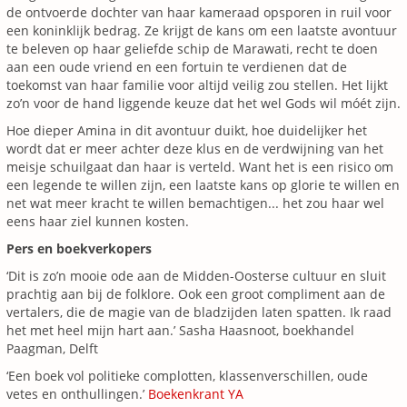
de ontvoerde dochter van haar kameraad opsporen in ruil voor
een koninklijk bedrag. Ze krijgt de kans om een laatste avontuur
te beleven op haar geliefde schip de Marawati, recht te doen
aan een oude vriend en een fortuin te verdienen dat de
toekomst van haar familie voor altijd veilig zou stellen. Het lijkt
zo’n voor de hand liggende keuze dat het wel Gods wil móét zijn.
Hoe dieper Amina in dit avontuur duikt, hoe duidelijker het
wordt dat er meer achter deze klus en de verdwijning van het
meisje schuilgaat dan haar is verteld. Want het is een risico om
een legende te willen zijn, een laatste kans op glorie te willen en
net wat meer kracht te willen bemachtigen... het zou haar wel
eens haar ziel kunnen kosten.
Pers en boekverkopers
‘Dit is zo’n mooie ode aan de Midden-Oosterse cultuur en sluit
prachtig aan bij de folklore. Ook een groot compliment aan de
vertalers, die de magie van de bladzijden laten spatten. Ik raad
het met heel mijn hart aan.’ Sasha Haasnoot, boekhandel
Paagman, Delft
‘Een boek vol politieke complotten, klassenverschillen, oude
vetes en onthullingen.’
Boekenkrant YA