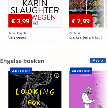
€ 3,99
€ 7,99
Karin Slaughter
Manteau
Verzwegen
Kraskaarten pakket 6in1
Engelse boeken
Meer
Engelse
boeken
Engelse
boeken