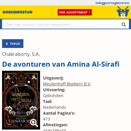
Inloggen/registreren
ONS ASSORTIMENT
0
TERUG
Chakraborty, S.A.
De avonturen van Amina Al-Sirafi
Uitgeverij:
Meulenhoff Boekerij B.V.
Uitvoering:
Gebonden
Taal:
Nederlands
Aantal Pagina's:
473
Afmetingen:
163x238x47