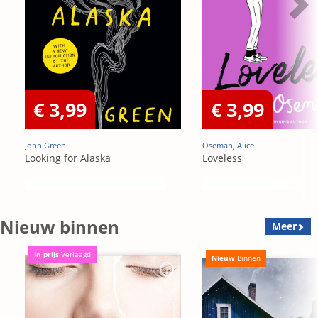
€ 3,99
€ 3,99
John Green
Oseman, Alice
Looking for Alaska
Loveless
Nieuw binnen
Meer
In prijs
Verlaagd
Nieuw
Binnen