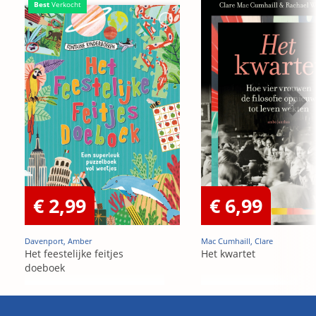
Best
Verkocht
€ 2,99
€ 6,99
Davenport, Amber
Mac Cumhaill, Clare
Het feestelijke feitjes
Het kwartet
doeboek