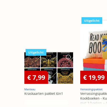
Uitgelicht
Uitgelicht
€ 7,99
€ 19,99
Manteau
Verrassingspakket
Kraskaarten pakket 6in1
Verrassingspakk
Kookboeken - Ku
met 3 boeken +