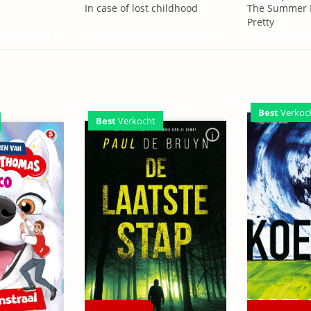
In case of lost childhood
The Summer 
Pretty
Best
Verkoc
Best
Verkocht