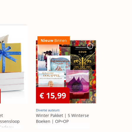
Nieuw
Binnen
€ 15,99
Diverse auteurs
et
Winter Pakket | 5 Winterse
ssensloop
Boeken | OP=OP
 Cadeau