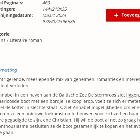
l Pagina's:
460
tingen:
144x219x35
Toevoeg
chijningsdatum:
Maart 2024
9789022596586
orie:
ns
/
Literaire roman
nvatting
ntrigerende, meeslepende mix van geheimen, romantiek en interess
lent verleden
nnabel in een haven aan de Baltische Zee De stormroos ziet liggen
arloosde boot met een bordje ‘Te koop’ erop, voelt ze zich er me
l de kotter in slechte staat is, ziet Annabel mogelijkheden om er e
 en zo een anieuwe toekomst op te bouwen voor zichzelf en haar do
e gegadigde te zijn, ene Christian. Hij wil de boot al net zo graag
nthousiasme besluiten ze de boot gezamenlijk te kopen en het av
e gaan.