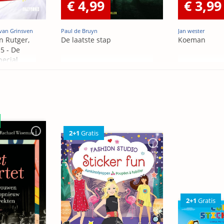
€ 4,99
€ 3,99
van Grinsven
Paul de Bruyn
Jan wester
n Rutger,
De laatste stap
Koeman
5 - De
pecial
2+1
Gratis
2+1
Gratis