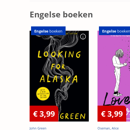
OP=OP
Engelse boeken
Engelse
boeken
Engelse
boeke
€ 3,99
€ 3,99
John Green
Oseman, Alice