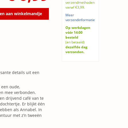
verzendmethoden
vanaf €3,99.
en aan winkelmandje
Meer
verzendinformatie
Op werkdagen
vóór 14:00
besteld
(en betaald)
dezelfde dag
verzonden.
ante details uit een
, een oude,
teen mee verbonden.
en drijvend café van te
chtertje. Er blijkt één
 hebben als Annabel. In
ontuur met z’n tweeën