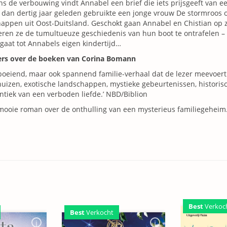
ns de verbouwing vindt Annabel een brief die iets prijsgeeft van 
dan dertig jaar geleden gebruikte een jonge vrouw De stormroos 
appen uit Oost-Duitsland. Geschokt gaan Annabel en Chistian op 
ren ze de tumultueuze geschiedenis van hun boot te ontrafelen –
gaat tot Annabels eigen kindertijd…
ers over de boeken van Corina Bomann
boeiend, maar ook spannend familie-verhaal dat de lezer meevoert
uizen, exotische landschappen, mystieke gebeurtenissen, historisc
tiek van een verboden liefde.’ NBD/Biblion
mooie roman over de onthulling van een mysterieus familiegeheim.’ 
Best
Verkoc
Best
Verkocht