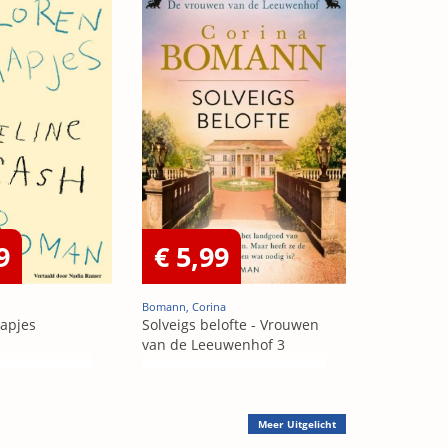
9
€ 5,99
Bomann, Corina
aapjes
Solveigs belofte - Vrouwen
van de Leeuwenhof 3
Meer
Uitgelicht