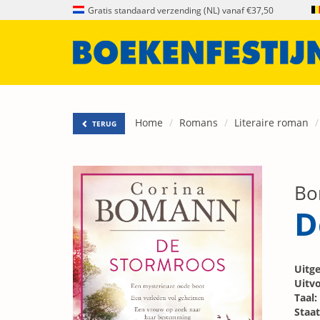
Gratis standaard verzending (NL) vanaf €37,50
Home
Romans
Literaire roman
TERUG
Bo
D
Uitge
Uitvo
Taal:
Staat