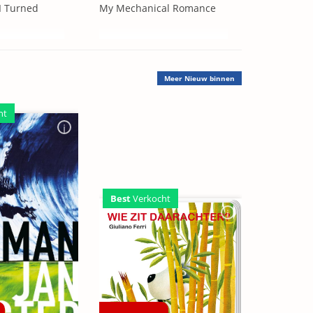
I Turned
My Mechanical Romance
Meer
Nieuw binnen
ht
Best
Verkocht