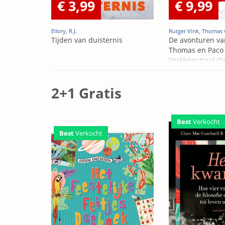
€ 3,99
€ 9,99
Ellory, R.J.
Rutger Vink, Thomas 
Tijden van duisternis
De avonturen va
Thomas en Paco 
Verkleinstraal (S
Edition)
2+1 Gratis
Best
Verkocht
Best
Verkocht