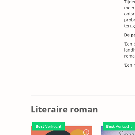
Tijde
meer 
ontsn
probe
terug
De p
‘Een 
landh
roman
‘Een 
Literaire roman
Best
Verkocht
Best
Verkocht