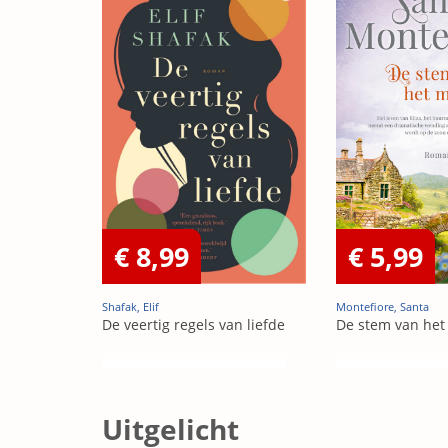
€ 8,99
€ 5,99
Shafak, Elif
Montefiore, Santa
De veertig regels van liefde
De stem van het
Uitgelicht