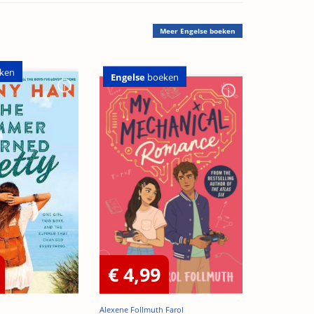
Meer
Engelse boeken
ken
Engelse
boeken
€ 4,99
Alexene Follmuth Farol