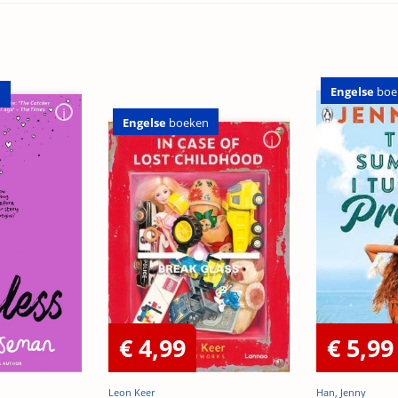
Engelse
boe
n
Engelse
boeken
€ 4,99
€ 5,99
Leon Keer
Han, Jenny