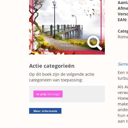
Aanta
Afme
Vers
EAN:
Categ
Roma
Same
Actie categorieën
Een i
Op dit boek zijn de volgende actie
turbu
categorieën van toepassing:
Als A
verwa
In prijs
Verlaagd
Hoewe
maken
ander
Meer informatie
hun e
aan t