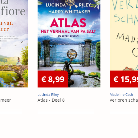
€ 8,99
€ 15,9
Lucinda Riley
Madeline Cash
 meer
Atlas - Deel 8
Verloren sch