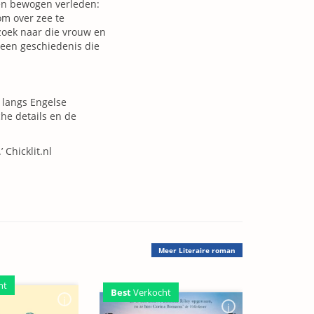
een bewogen verleden:
om over zee te
zoek naar die vrouw en
 een geschiedenis die
 langs Engelse
he details en de
Chicklit.nl
Meer
Literaire roman
ht
Best
Verkocht