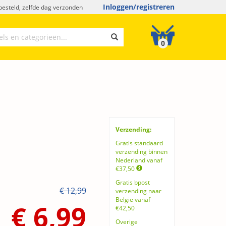
Inloggen/registreren
esteld, zelfde dag verzonden
0
Verzending:
Gratis standaard
verzending binnen
Nederland vanaf
€37,50
Gratis bpost
€ 12,99
verzending naar
België vanaf
€ 6,99
€42,50
Overige