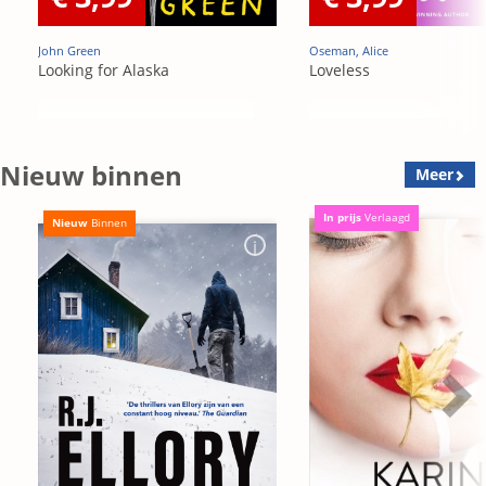
John Green
Oseman, Alice
Looking for Alaska
Loveless
Nieuw binnen
Meer
In prijs
Verlaagd
Nieuw
Binnen