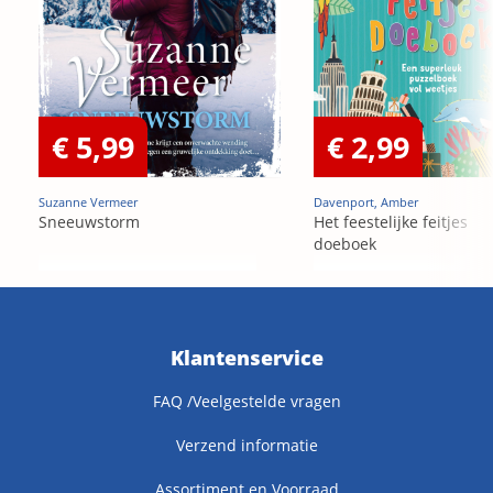
€ 5,99
€ 2,99
Suzanne Vermeer
Davenport, Amber
Sneeuwstorm
Het feestelijke feitjes
doeboek
Klantenservice
FAQ /Veelgestelde vragen
Verzend informatie
Assortiment en Voorraad