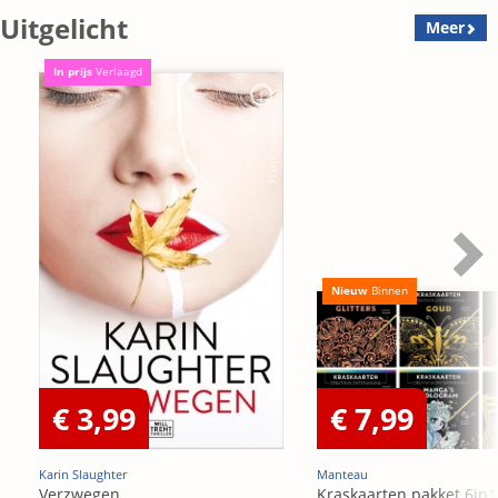
Uitgelicht
Meer
In prijs
Verlaagd
Nieuw
Binnen
€ 3,99
€ 7,99
Karin Slaughter
Manteau
Verzwegen
Kraskaarten pakket 6in1