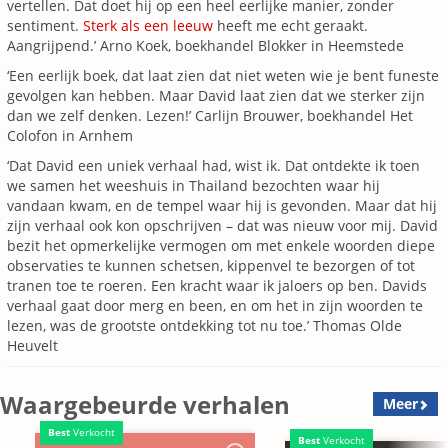
vertellen. Dat doet hij op een heel eerlijke manier, zonder
sentiment.
Sterk als een leeuw
heeft me echt geraakt.
Aangrijpend.’ Arno Koek, boekhandel Blokker in Heemstede
‘Een eerlijk boek, dat laat zien dat niet weten wie je bent funeste
gevolgen kan hebben. Maar David laat zien dat we sterker zijn
dan we zelf denken. Lezen!’ Carlijn Brouwer, boekhandel Het
Colofon in Arnhem
‘Dat David een uniek verhaal had, wist ik. Dat ontdekte ik toen
we samen het weeshuis in Thailand bezochten waar hij
vandaan kwam, en de tempel waar hij is gevonden. Maar dat hij
zijn verhaal ook kon opschrijven – dat was nieuw voor mij. David
bezit het opmerkelijke vermogen om met enkele woorden diepe
observaties te kunnen schetsen, kippenvel te bezorgen of tot
tranen toe te roeren. Een kracht waar ik jaloers op ben. Davids
verhaal gaat door merg en been, en om het in zijn woorden te
lezen, was de grootste ontdekking tot nu toe.’ Thomas Olde
Heuvelt
Waargebeurde verhalen
Meer
Best
Verkocht
Best
Verkocht