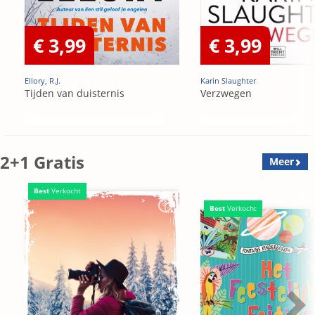
€ 3,99
€ 3,99
Ellory, R.J.
Karin Slaughter
Tijden van duisternis
Verzwegen
2+1 Gratis
Meer
Best
Verkocht
Best
Verkocht