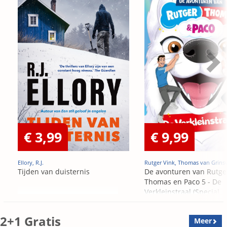
€ 3,99
€ 9,99
Ellory, R.J.
Rutger Vink, Thomas van Grins
Tijden van duisternis
De avonturen van Rutge
Thomas en Paco 5 - De
Verkleinstraal (Special
Edition)
2+1 Gratis
Meer