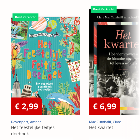
Best
Verkocht
Best
Verkocht
€ 2,99
€ 6,99
Davenport, Amber
Mac Cumhaill, Clare
Het feestelijke feitjes
Het kwartet
doeboek