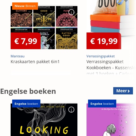
Nieuw
Binnen
€ 7,99
€ 19,99
Manteau
Verrassingspakket
Kraskaarten pakket 6in1
Verrassingspakket
Kookboeken - Kussensl
met 3 boeken + Cadeau
OP=OP
Engelse boeken
Meer
Engelse
boeken
Engelse
boeken