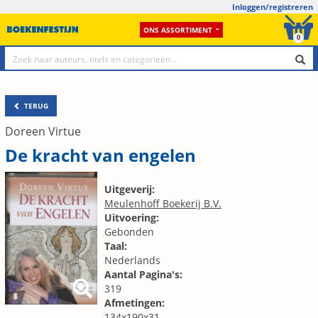
Inloggen/registreren
ONS ASSORTIMENT
0
TERUG
Doreen Virtue
De kracht van engelen
Uitgeverij:
Meulenhoff Boekerij B.V.
Uitvoering:
Gebonden
Taal:
Nederlands
Aantal Pagina's:
319
Afmetingen:
134x190x31