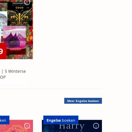
9
 | 5 Winterse
=OP
Meer
Engelse boeken
Engelse
boeken
ken