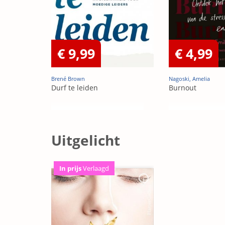
€ 9,99
€ 4,99
Brené Brown
Nagoski, Amelia
Durf te leiden
Burnout
Uitgelicht
In prijs
Verlaagd