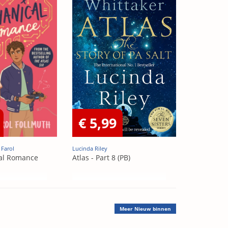
€ 5,99
 Farol
Lucinda Riley
al Romance
Atlas - Part 8 (PB)
Meer
Nieuw binnen