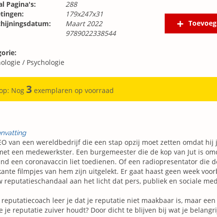
l Pagina's:
288
tingen:
179x247x31
Toevoeg
chijningsdatum:
Maart 2022
9789022338544
orie:
ologie
/
Psychologie
3
 op: Nog
exemplaren op voorraad
nvatting
O van een wereldbedrijf die een stap opzij moet zetten omdat hij 
et een medewerkster. Een burgemeester die de kop van Jut is omd
nd een coronavaccin liet toedienen. Of een radiopresentator die 
kante filmpjes van hem zijn uitgelekt. Er gaat haast geen week voor
 reputatieschandaal aan het licht dat pers, publiek en sociale med
 reputatiecoach leer je dat je reputatie niet maakbaar is, maar een 
e je reputatie zuiver houdt? Door dicht te blijven bij wat je belangr