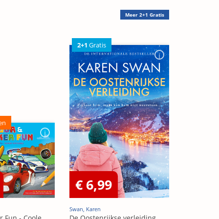
Meer
2+1 Gratis
2+1
Gratis
en
€ 6,99
Swan, Karen
r Fun - Coole
De Oostenrijkse verleiding