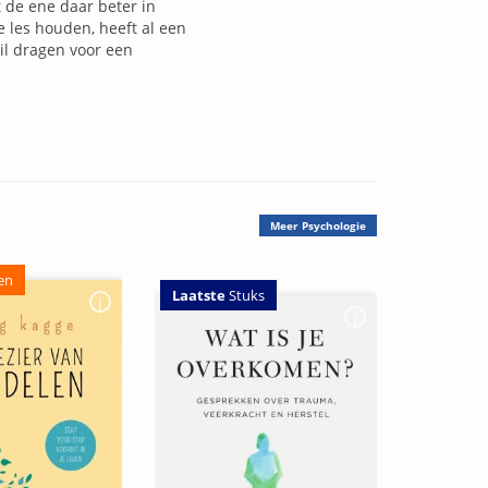
t de ene daar beter in
 les houden, heeft al een
wil dragen voor een
Meer
Psychologie
en
Laatste
Stuks