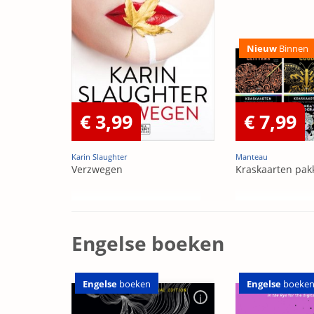
Nieuw
Binnen
€ 3,99
€ 7,99
Karin Slaughter
Manteau
Verzwegen
Kraskaarten pak
Engelse boeken
Engelse
boeken
Engelse
boeke