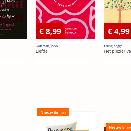
€ 8,99
€ 4,99
Gottman, John
Erling Kagge
Liefde
Het plezier 
Nieuw
Binnen
Nieuw
Binn