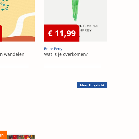
€ 11,99
Bruce Perry
van wandelen
Wat is je overkomen?
Meer
Uitgelicht
en