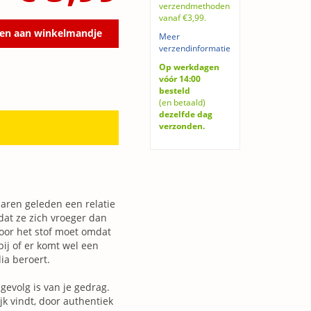
verzendmethoden
vanaf €3,99.
en aan winkelmandje
Meer
verzendinformatie
Op werkdagen
vóór 14:00
besteld
(en betaald)
dezelfde dag
verzonden.
jaren geleden een relatie
at ze zich vroeger dan
door het stof moet omdat
bij of er komt wel een
ia beroert.
gevolg is van je gedrag.
ijk vindt, door authentiek