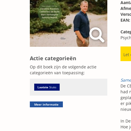
Aanta
Afme
Vers
EAN:
Categ
Psych
Let
Actie categorieën
Op dit boek zijn de volgende actie
categorieën van toepassing:
Same
De CE
Laatste
Stuks
had m
gepla
er pi
Meer informatie
nieuw
In De
Hoe j