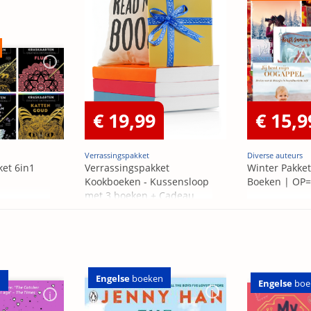
€ 19,99
€ 15,9
Verrassingspakket
Diverse auteurs
ket 6in1
Verrassingspakket
Winter Pakket
Kookboeken - Kussensloop
Boeken | OP
met 3 boeken + Cadeau
OP=OP
Engelse
boeken
n
Engelse
boe