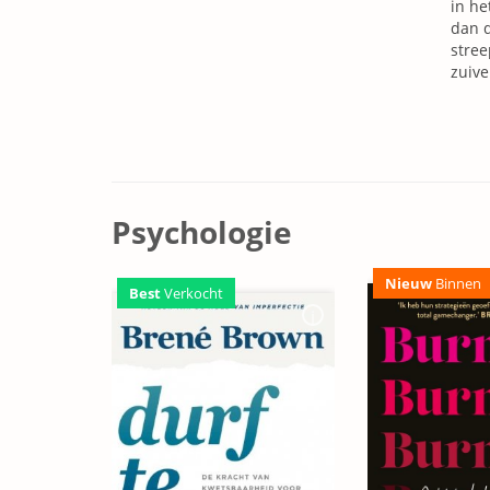
in he
dan d
stree
zuive
Psychologie
Nieuw
Binnen
Best
Verkocht