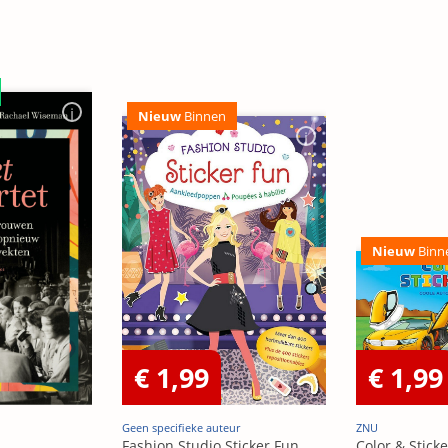
Nieuw
Binnen
Nieuw
Binn
€ 1,99
€ 1,99
Geen specifieke auteur
ZNU
Fashion Studio Sticker Fun
Color & Sticke