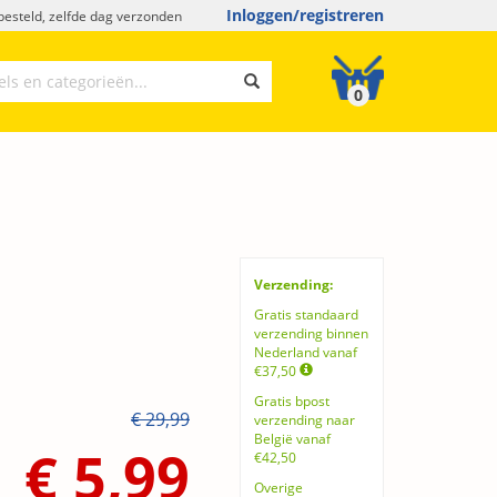
Inloggen/registreren
esteld, zelfde dag verzonden
0
Verzending:
Gratis standaard
verzending binnen
Nederland vanaf
€37,50
Gratis bpost
€ 29,99
verzending naar
België vanaf
€ 5,99
€42,50
Overige