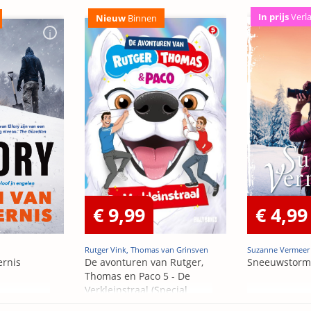
In prijs
Verl
Nieuw
Binnen
€ 9,99
€ 4,99
Rutger Vink, Thomas van Grinsven
Suzanne Vermeer
ernis
De avonturen van Rutger,
Sneeuwstorm
Thomas en Paco 5 - De
Verkleinstraal (Special
Edition)