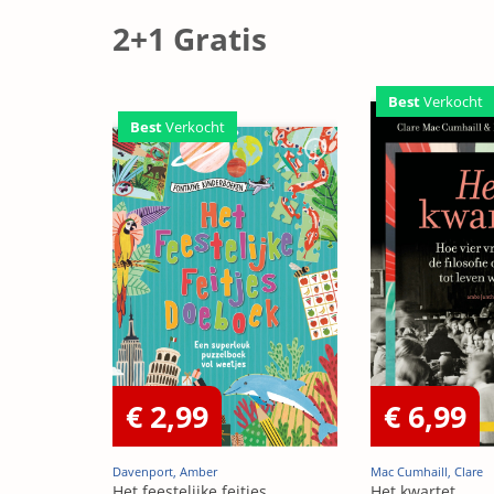
2+1 Gratis
Best
Verkocht
Best
Verkocht
€ 2,99
€ 6,99
Davenport, Amber
Mac Cumhaill, Clare
Het feestelijke feitjes
Het kwartet