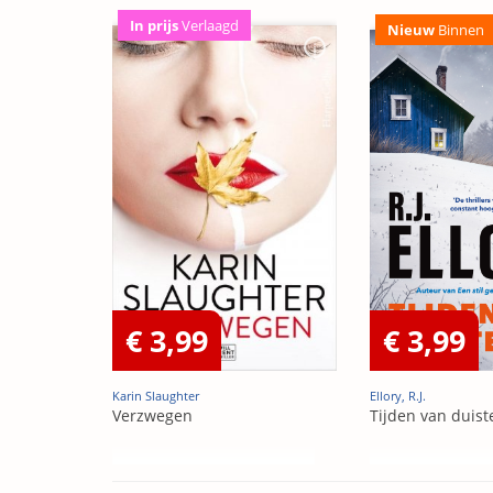
In prijs
Verlaagd
Nieuw
Binnen
€ 3,99
€ 3,99
Karin Slaughter
Ellory, R.J.
Verzwegen
Tijden van duist