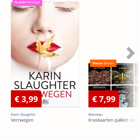
In prijs
Verlaagd
Nieuw
Binnen
€ 3,99
€ 7,99
Karin Slaughter
Manteau
Verzwegen
Kraskaarten pakket 6in1