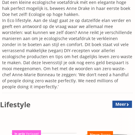
Dat een kleine ecologische voetafdruk mét een elegante hoge
hak perfect mogelijk is, bewees Anne Drake in haar eerste boek
Doe het zelf! Ecologie op hoge hakken.
In Eco lifestyle. Aan de slag! gaat ze op datzelfde elan verder en
geeft een antwoord op de vraag waar we allemaal mee
worstelen: wat kunnen we zelf doen? Anne reikt je verschillende
manieren aan om je ecologische voetafdruk te verkleinen
zonder in te boeten aan stijl en comfort. Dit boek staat vol vele
verrassend makkelijke (vegan) DIY-recepten voor allerlei
ecologische producten en tips om het dagelijks leven zero waste
te maken. Dat deze levensstijl je ook nog eens geld bespaart is
mooi meegenomen. Om het met de woorden van zero waste-
chef Anne-Marie Bonneau te zeggen: ‘We don’t need a handful
of people doing zero waste perfectly. We need millions of
people doing it imperfectly.’
Lifestyle
Meer
In prijs
Verlaagd
Nieuw
Binnen