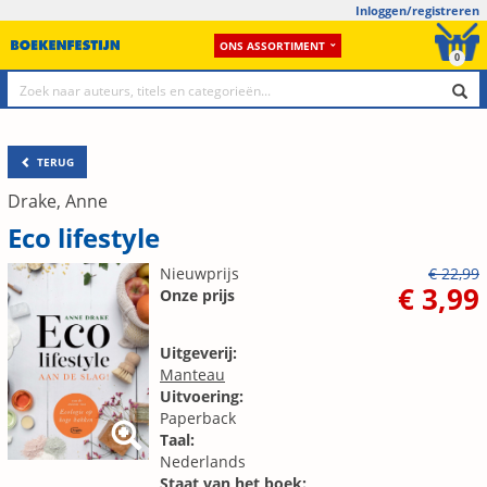
Inloggen/registreren
ONS ASSORTIMENT
0
TERUG
Drake, Anne
Eco lifestyle
Nieuwprijs
€ 22,99
€ 3,99
Onze prijs
Uitgeverij:
Manteau
Uitvoering:
Paperback
Taal:
Nederlands
Staat van het boek: