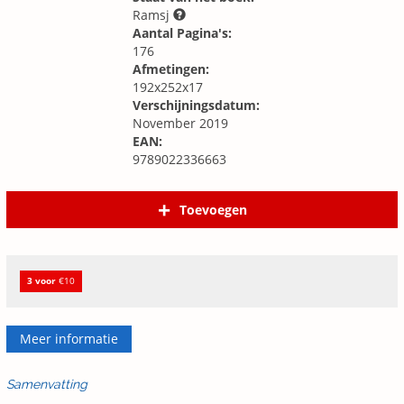
Ramsj
Aantal Pagina's:
176
Afmetingen:
192x252x17
Verschijningsdatum:
November 2019
EAN:
9789022336663
Toevoegen
3 voor
€10
Meer informatie
Samenvatting