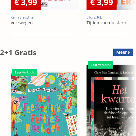
€ 3,99
€ 3,99
Karin Slaughter
Ellory, R.J.
Verzwegen
Tijden van duisternis
2+1 Gratis
Meer
Best
Verkocht
Best
Verkocht