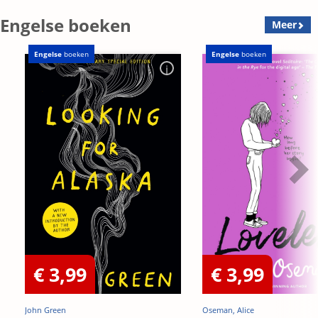
Engelse boeken
Meer
Engelse
boeken
Engelse
boeken
€ 3,99
€ 3,99
John Green
Oseman, Alice