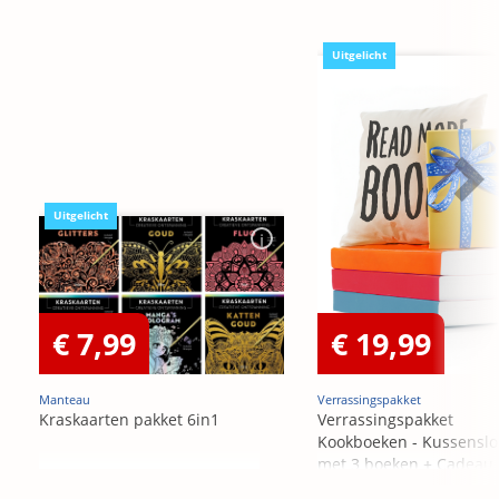
Uitgelicht
Uitgelicht
€ 7,99
€ 19,99
Manteau
Verrassingspakket
Kraskaarten pakket 6in1
Verrassingspakket
Kookboeken - Kussensl
met 3 boeken + Cadeau
OP=OP