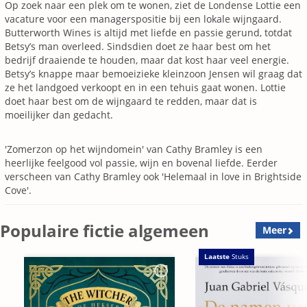
Op zoek naar een plek om te wonen, ziet de Londense Lottie een
vacature voor een managerspositie bij een lokale wijngaard.
Butterworth Wines is altijd met liefde en passie gerund, totdat
Betsy’s man overleed. Sindsdien doet ze haar best om het
bedrijf draaiende te houden, maar dat kost haar veel energie.
Betsy’s knappe maar bemoeizieke kleinzoon Jensen wil graag dat
ze het landgoed verkoopt en in een tehuis gaat wonen. Lottie
doet haar best om de wijngaard te redden, maar dat is
moeilijker dan gedacht.
'Zomerzon op het wijndomein' van Cathy Bramley is een
heerlijke feelgood vol passie, wijn en bovenal liefde. Eerder
verscheen van Cathy Bramley ook 'Helemaal in love in Brightside
Cove'.
Populaire fictie algemeen
Meer
Laatste
Stuks