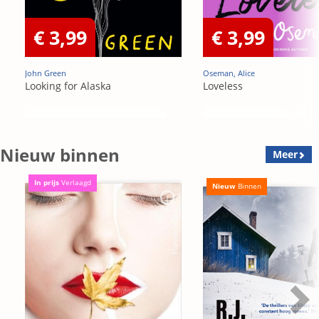
€ 3,99
€ 3,99
John Green
Oseman, Alice
Looking for Alaska
Loveless
Nieuw binnen
Meer
In prijs
Verlaagd
Nieuw
Binnen