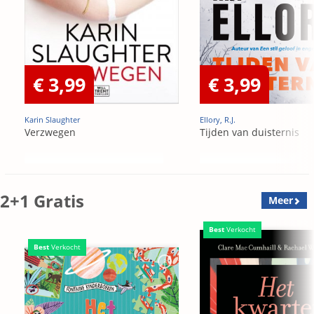
€ 3,99
€ 3,99
Karin Slaughter
Ellory, R.J.
Verzwegen
Tijden van duisternis
2+1 Gratis
Meer
Best
Verkocht
Best
Verkocht