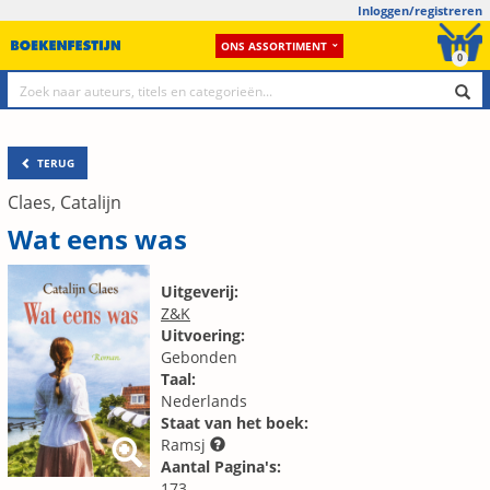
Inloggen/registreren
ONS ASSORTIMENT
0
TERUG
Claes, Catalijn
Wat eens was
Uitgeverij:
Z&K
Uitvoering:
Gebonden
Taal:
Nederlands
Staat van het boek:
Ramsj
Aantal Pagina's:
173