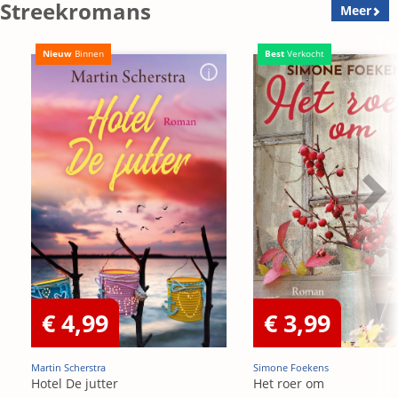
Streekromans
Meer
Nieuw
Binnen
Best
Verkocht
€ 4,99
€ 3,99
Martin Scherstra
Simone Foekens
Hotel De jutter
Het roer om