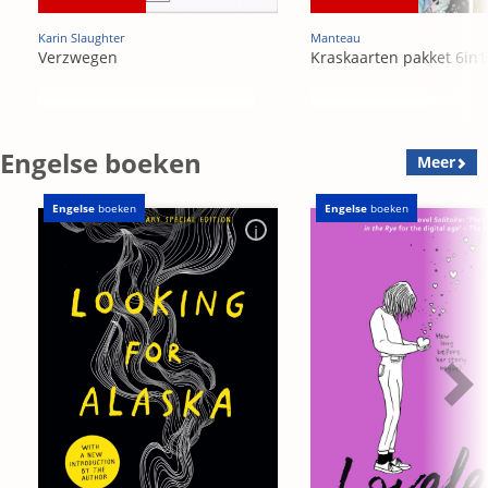
Karin Slaughter
Manteau
Verzwegen
Kraskaarten pakket 6in1
Engelse boeken
Meer
Engelse
boeken
Engelse
boeken