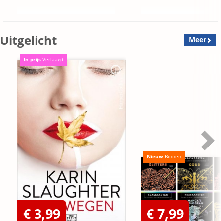
Uitgelicht
Meer
In prijs
Verlaagd
Nieuw
Binnen
€ 3,99
€ 7,99