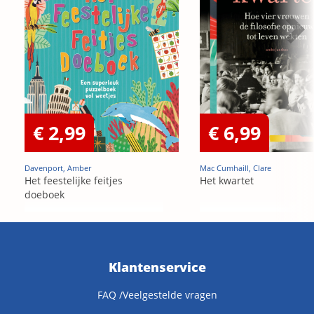
€ 2,99
€ 6,99
Davenport, Amber
Mac Cumhaill, Clare
Het feestelijke feitjes
Het kwartet
doeboek
Klantenservice
FAQ /Veelgestelde vragen