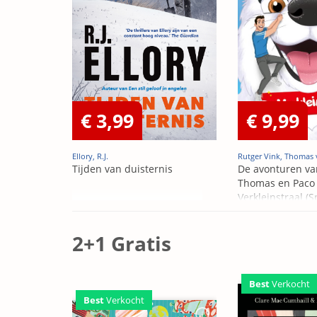
€ 3,99
€ 9,99
Ellory, R.J.
Rutger Vink, Thomas 
Tijden van duisternis
De avonturen va
Thomas en Paco 
Verkleinstraal (S
Edition)
2+1 Gratis
Best
Verkocht
Best
Verkocht