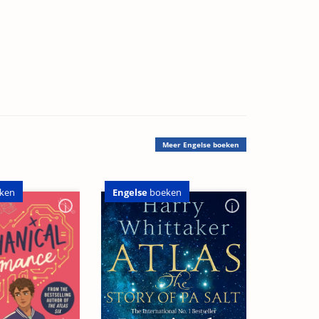
Meer
Engelse boeken
Engelse
boeken
ken