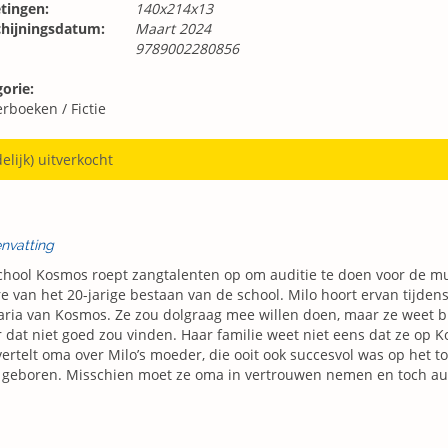
tingen:
140x214x13
chijningsdatum:
Maart 2024
9789002280856
orie:
erboeken
/
Fictie
delijk) uitverkocht
nvatting
hool Kosmos roept zangtalenten op om auditie te doen voor de mus
re van het 20-jarige bestaan van de school. Milo hoort ervan tijden
aria van Kosmos. Ze zou dolgraag mee willen doen, maar ze weet bi
 dat niet goed zou vinden. Haar familie weet niet eens dat ze op 
ertelt oma over Milo’s moeder, die ooit ook succesvol was op het to
 geboren. Misschien moet ze oma in vertrouwen nemen en toch au