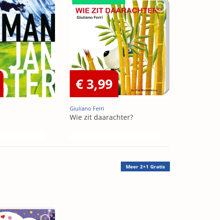
€ 3,99
Giuliano Ferri
Wie zit daarachter?
Meer
2+1 Gratis