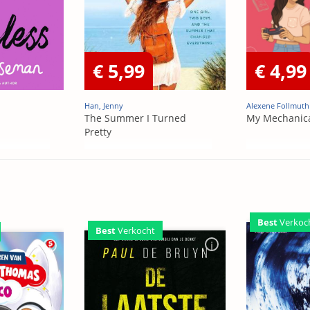
€ 5,99
€ 4,99
Han, Jenny
Alexene Follmuth
The Summer I Turned
My Mechanic
Pretty
Best
Verkoc
Best
Verkocht