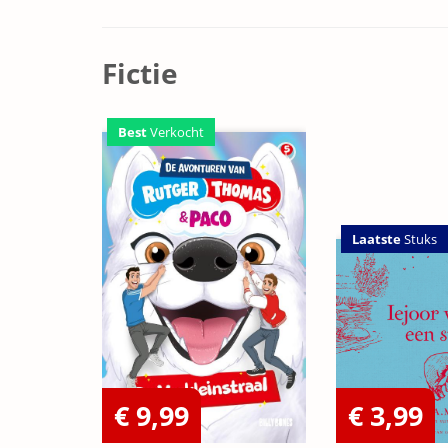
Fictie
Best
Verkocht
Laatste
Stuks
€ 9,99
€ 3,99