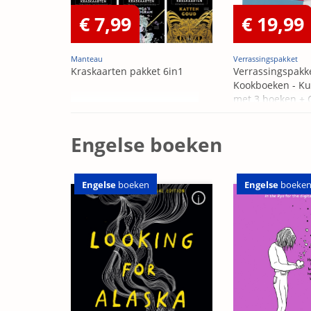
€ 7,99
€ 19,99
Manteau
Verrassingspakket
Kraskaarten pakket 6in1
Verrassingspakk
Kookboeken - Ku
met 3 boeken +
OP=OP
Engelse boeken
Engelse
boeken
Engelse
boeke