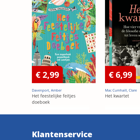
€ 2,99
€ 6,99
Davenport, Amber
Mac Cumhaill, Clare
Het feestelijke feitjes
Het kwartet
doeboek
Klantenservice