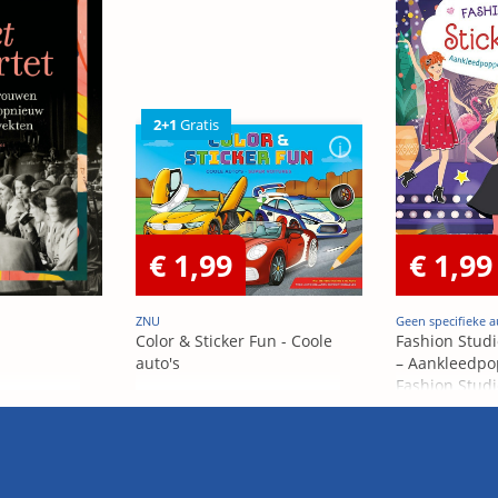
2+1
Gratis
€ 1,99
€ 1,99
ZNU
Geen specifieke a
Color & Sticker Fun - Coole
Fashion Studi
auto's
– Aankleedpo
Fashion Studi
– Poupées Á h