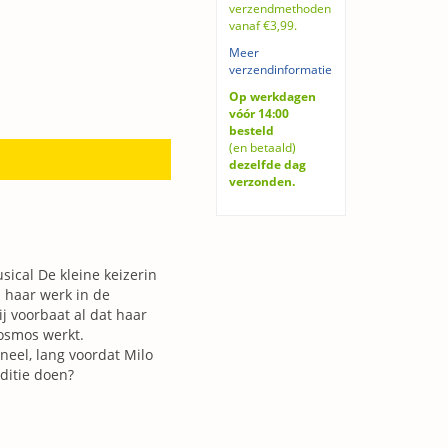
verzendmethoden
vanaf €3,99.
Meer
verzendinformatie
Op werkdagen
vóór 14:00
besteld
(en betaald)
dezelfde dag
verzonden.
ical De kleine keizerin
s haar werk in de
j voorbaat al dat haar
Kosmos werkt.
neel, lang voordat Milo
ditie doen?