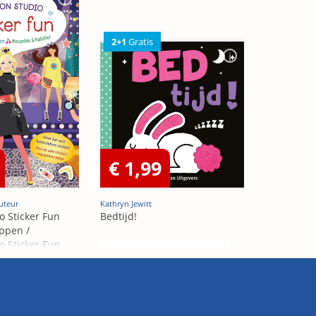
2+1
Gratis
€ 1,99
uteur
Kathryn Jewitt
o Sticker Fun
Bedtijd!
ppen /
o Sticker Fun
abiller