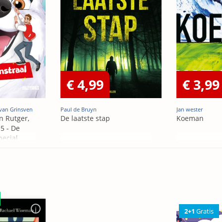
€ 4,99
€ 3,99
van Grinsven
Paul de Bruyn
Jan wester
n Rutger,
De laatste stap
Koeman
5 - De
pecial
2+1
Gratis