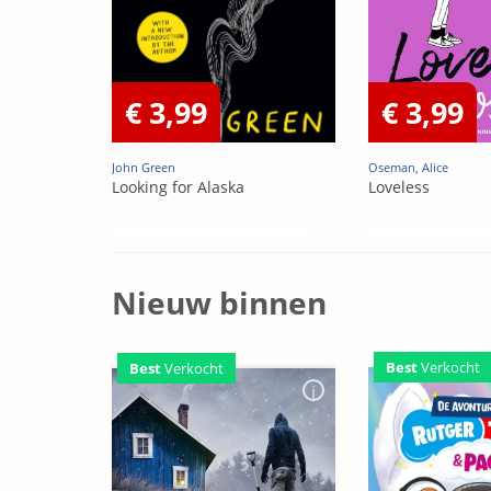
€ 3,99
€ 3,99
John Green
Oseman, Alice
Looking for Alaska
Loveless
Nieuw binnen
Best
Verkocht
Best
Verkocht