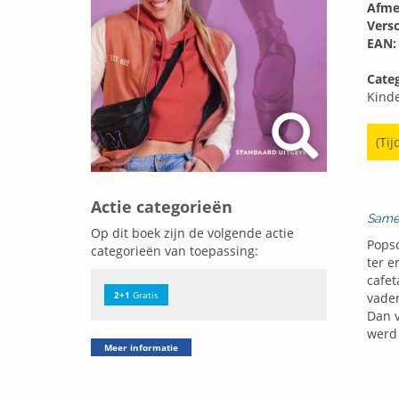
Afme
Vers
EAN:
Categ
Kind
(Tij
Actie categorieën
Same
Op dit boek zijn de volgende actie
Popsc
categorieën van toepassing:
ter e
cafet
2+1
Gratis
vader
Dan v
werd
Meer informatie