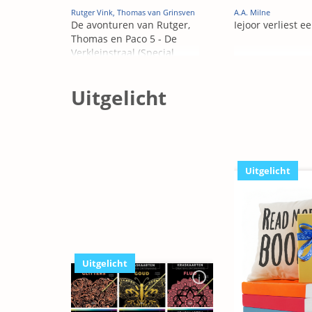
Rutger Vink, Thomas van Grinsven
A.A. Milne
De avonturen van Rutger,
Iejoor verliest e
Thomas en Paco 5 - De
Verkleinstraal (Special
Edition)
Uitgelicht
Uitgelicht
Uitgelicht