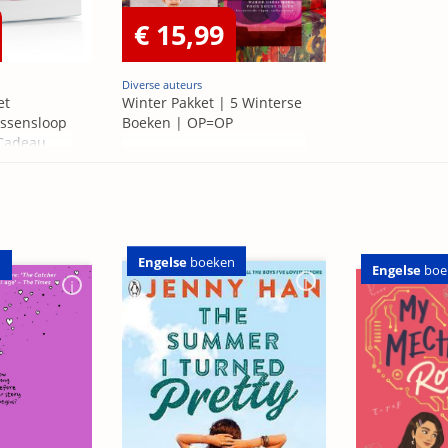
€ 15,99
Diverse auteurs
et
Winter Pakket | 5 Winterse
ssensloop
Boeken | OP=OP
 Cadeau
Engelse
boeken
n
Engelse
boe