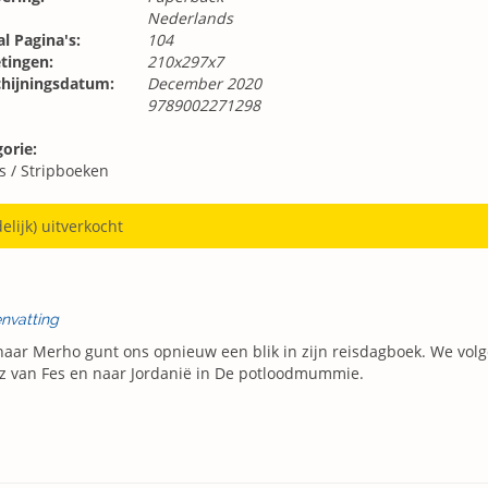
Nederlands
l Pagina's:
104
tingen:
210x297x7
chijningsdatum:
December 2020
9789002271298
orie:
s
/
Stripboeken
delijk) uitverkocht
nvatting
aar Merho gunt ons opnieuw een blik in zijn reisdagboek. We vol
z van Fes en naar Jordanië in De potloodmummie.