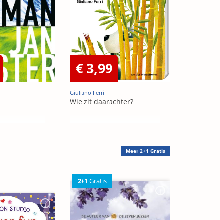
€ 3,99
Giuliano Ferri
Wie zit daarachter?
Meer
2+1 Gratis
2+1
Gratis