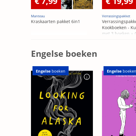
€ 7,99
€ 19,99
Manteau
Verrassingspakket
Kraskaarten pakket 6in1
Verrassingspakk
Kookboeken - Ku
met 3 boeken +
OP=OP
Engelse boeken
Engelse
boeken
Engelse
boeke