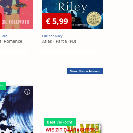
€ 5,99
 Farol
Lucinda Riley
al Romance
Atlas - Part 8 (PB)
Meer
Nieuw binnen
ht
Best
Verkocht