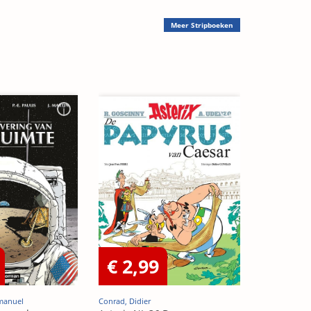
Meer
Stripboeken
€ 2,99
mmanuel
Conrad, Didier