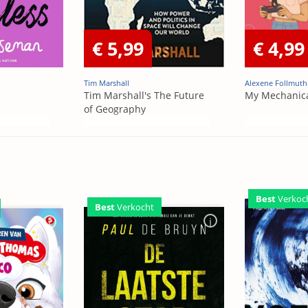
€ 5,99
€ 4,99
Tim Marshall
Alexene Follmuth
Tim Marshall's The Future
My Mechanic
of Geography
Best
Verkoc
Best
Verkocht