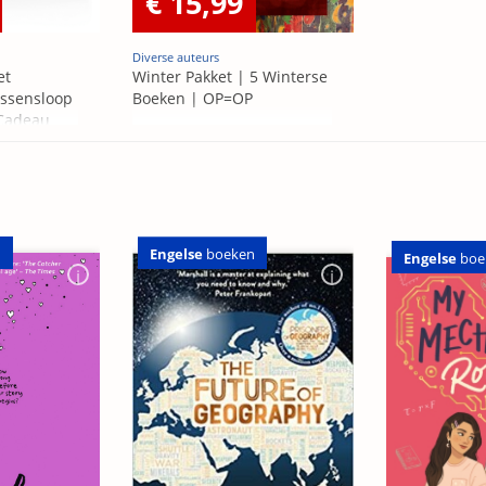
€ 15,99
Diverse auteurs
et
Winter Pakket | 5 Winterse
ssensloop
Boeken | OP=OP
 Cadeau
n
Engelse
boeken
Engelse
boe