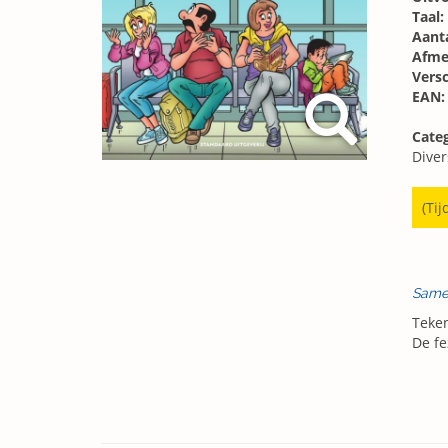
Taal:
Aanta
Afme
Vers
EAN:
Categ
Diver
(Tij
Same
Teken
De fe