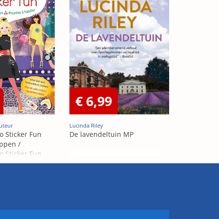
€ 6,99
uteur
Lucinda Riley
o Sticker Fun
De lavendeltuin MP
ppen /
o Sticker Fun
abiller