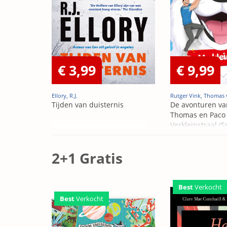
€ 3,99
€ 9,99
Ellory, R.J.
Rutger Vink, Thomas 
Tijden van duisternis
De avonturen va
Thomas en Paco 
Verkleinstraal (S
Edition)
2+1 Gratis
Best
Verkocht
Best
Verkocht