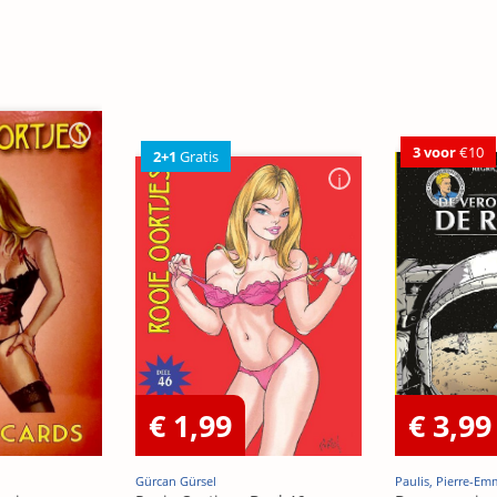
3 voor
€10
2+1
Gratis
€ 1,99
€ 3,99
Gürcan Gürsel
Paulis, Pierre-E