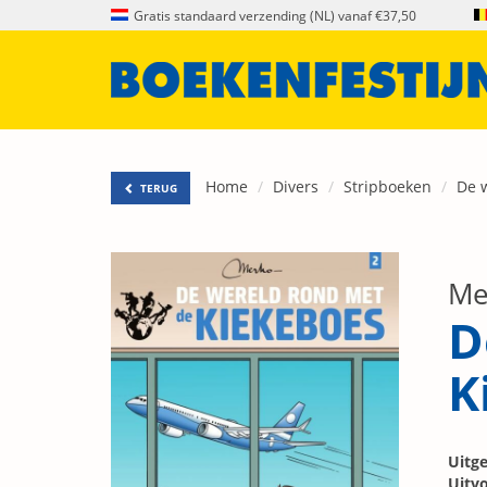
Gratis standaard verzending (NL) vanaf €37,50
Home
Divers
Stripboeken
De 
TERUG
Me
D
K
Uitge
Uitvo