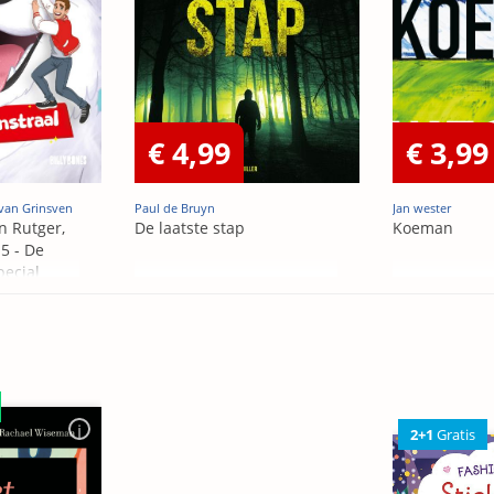
€ 4,99
€ 3,99
van Grinsven
Paul de Bruyn
Jan wester
n Rutger,
De laatste stap
Koeman
5 - De
pecial
2+1
Gratis