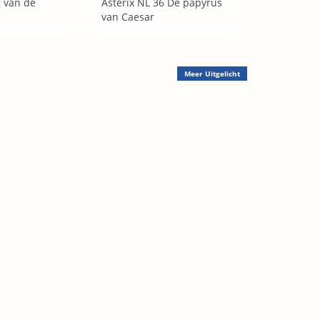
g van de
Asterix NL 36 De papyrus
van Caesar
Meer
Uitgelicht