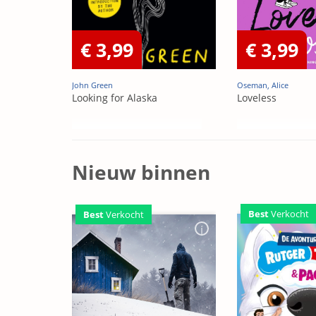
€ 3,99
€ 3,99
John Green
Oseman, Alice
Looking for Alaska
Loveless
Nieuw binnen
Best
Verkocht
Best
Verkocht