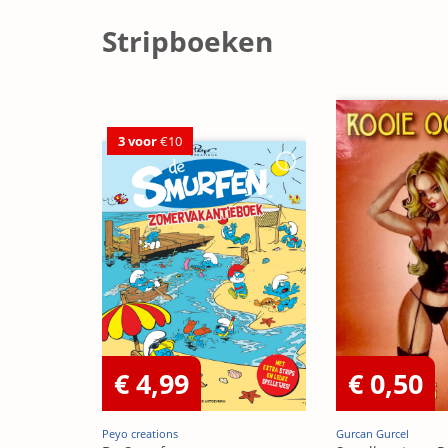
Stripboeken
3 voor
€10
€ 4,99
€ 0,50
Peyo creations
Gurcan Gurcel