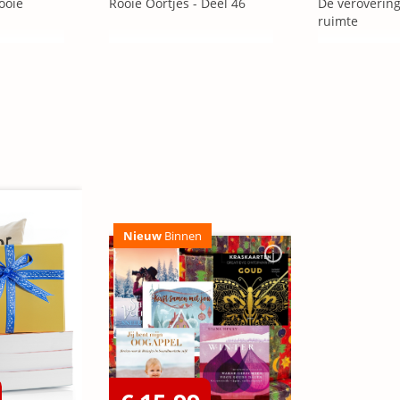
ooie
Rooie Oortjes - Deel 46
De veroverin
ruimte
Nieuw
Binnen