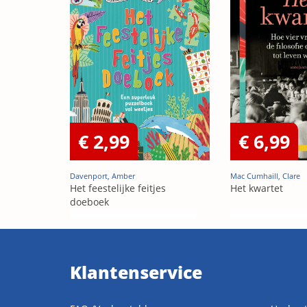
€ 2,99
€ 6,99
Davenport, Amber
Mac Cumhaill, Clare
Het feestelijke feitjes
Het kwartet
doeboek
Klantenservice