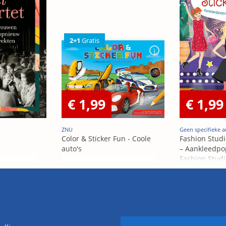
2+1
Gratis
€ 1,99
€ 1,99
ZNU
Geen specifieke a
Color & Sticker Fun - Coole
Fashion Studi
auto's
– Aankleedpo
Fashion Studi
– Poupées Á h