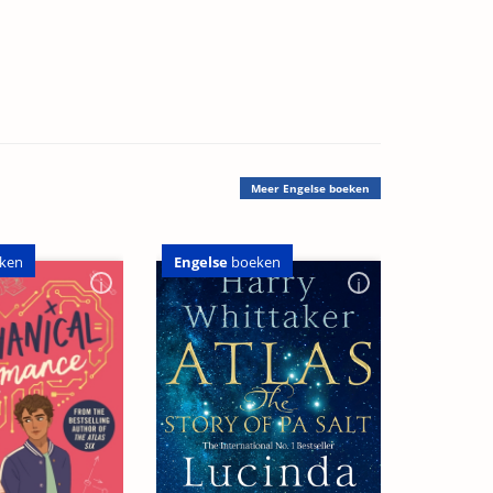
Meer
Engelse boeken
Engelse
boeken
ken