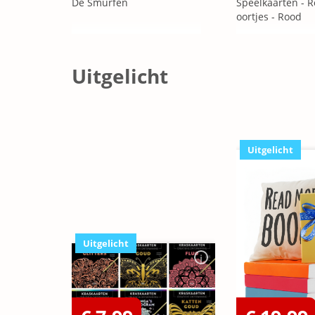
De Smurfen
Speelkaarten - R
oortjes - Rood
Uitgelicht
Uitgelicht
Uitgelicht