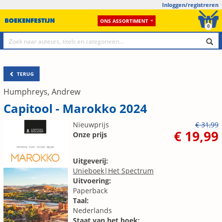
Inloggen/registreren
ONS ASSORTIMENT
0
TERUG
Humphreys, Andrew
Capitool - Marokko 2024
Nieuwprijs
€ 31,99
€ 19,99
Onze prijs
Uitgeverij:
Unieboek|Het Spectrum
Uitvoering:
Paperback
Taal:
Nederlands
Staat van het boek: