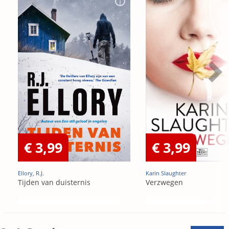
€ 3,99
€ 3,99
Ellory, R.J.
Karin Slaughter
Tijden van duisternis
Verzwegen