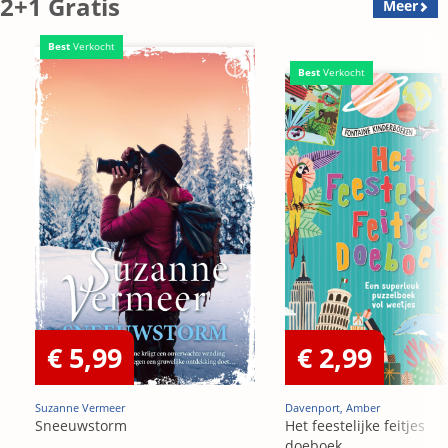
2+1 Gratis
Meer
Best
Verkocht
Best
Verkocht
€ 5,99
€ 2,99
Suzanne Vermeer
Davenport, Amber
Sneeuwstorm
Het feestelijke feitjes
doeboek