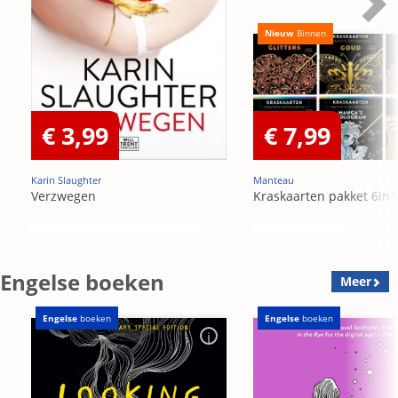
Nieuw
Binnen
€ 3,99
€ 7,99
Karin Slaughter
Manteau
Verzwegen
Kraskaarten pakket 6in1
Engelse boeken
Meer
Engelse
boeken
Engelse
boeken