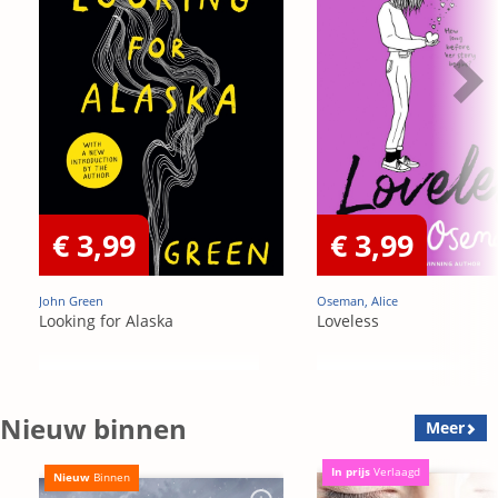
€ 3,99
€ 3,99
John Green
Oseman, Alice
Looking for Alaska
Loveless
Nieuw binnen
Meer
In prijs
Verlaagd
Nieuw
Binnen