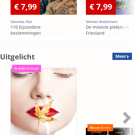
€ 7,99
€ 7,99
Salverda, Elke
Marleen Brekelmans
110 bijzondere
De mooiste plekjes in
bestemmingen
Friesland
Uitgelicht
Meer
In prijs
Verlaagd
Nieuw
Binnen