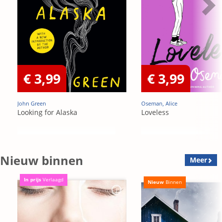
€ 3,99
€ 3,99
John Green
Oseman, Alice
Looking for Alaska
Loveless
Nieuw binnen
Meer
In prijs
Verlaagd
Nieuw
Binnen