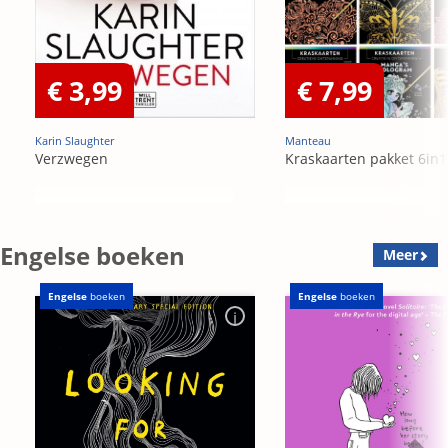
€ 3,99
€ 7,99
Karin Slaughter
Manteau
Verzwegen
Kraskaarten pakket 6in1
Engelse boeken
Meer
Engelse
boeken
Engelse
boeken