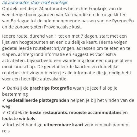
24 autoroutes door heel Frankrijk
Ontdek met deze 24 autoroutes het echte Frankrijk, van de
weelderige boomgaarden van Normandië en de ruige kliffen
van Bretagne tot de adembenemende passen van de Pyreneeën
en de zonovergoten Provençaalse kust.
Iedere route, durend van 1 tot en met 7 dagen, start met een
lijst van hoogtepunten en een duidelijke kaart. Hierna volgen
gedetailleerde routebeschrijvingen, adressen om te eten en te
slapen, achtergrondinformatie en suggesties voor extra
activiteiten, bijvoorbeeld een wandeling door een dorpje of een
mooi landschap. De gedetailleerde kaarten en duidelijke
routebeschrijvingen bieden je alle informatie die je nodig hebt
voor een heerlijke autovakantie.
✔ Dankzij de
prachtige fotografie
waan je jezelf al op je
bestemming
✔
Gedetailleerde plattegronden
helpen je bij het vinden van de
weg
✔ Ontdek de
beste restaurants
,
mooiste accommodaties
en
leukste winkels
✔ Inclusief handige
uitneembare kaart
voor een ontspannen
reis