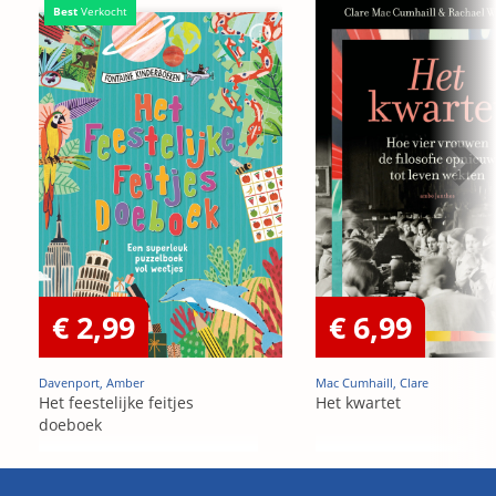
Best
Verkocht
€ 2,99
€ 6,99
Davenport, Amber
Mac Cumhaill, Clare
Het feestelijke feitjes
Het kwartet
doeboek