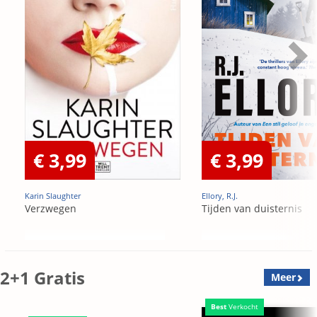
€ 3,99
€ 3,99
Karin Slaughter
Ellory, R.J.
Verzwegen
Tijden van duisternis
2+1 Gratis
Meer
Best
Verkocht