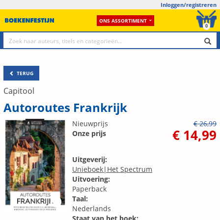
Inloggen/registreren
ONS ASSORTIMENT
0
TERUG
Capitool
Autoroutes Frankrijk
Nieuwprijs
€ 26,99
€ 14,99
Onze prijs
Uitgeverij:
Unieboek|Het Spectrum
Uitvoering:
Paperback
Taal:
Nederlands
Staat van het boek: