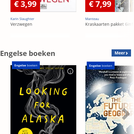
€ 3,99
€ 7,99
Karin Slaughter
Manteau
Verzwegen
Kraskaarten pakket 6in1
Engelse boeken
Meer
Engelse
boeken
Engelse
boeken