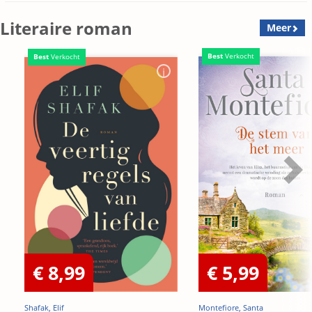
Literaire roman
Meer
Best
Verkocht
Best
Verkocht
€ 8,99
€ 5,99
Shafak, Elif
Montefiore, Santa