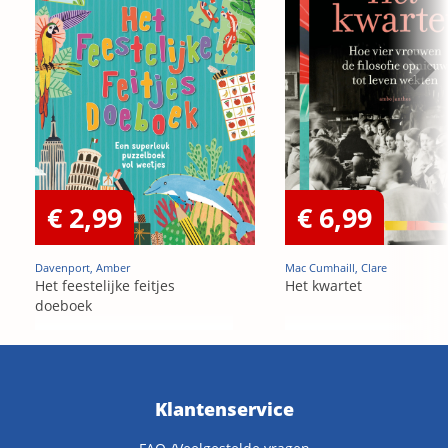
€ 2,99
€ 6,99
Davenport, Amber
Mac Cumhaill, Clare
Het feestelijke feitjes
Het kwartet
doeboek
Klantenservice