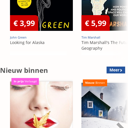
€ 3,99
€ 5,99
John Green
Tim Marshall
Looking for Alaska
Tim Marshall's The Futu
Geography
Nieuw binnen
Meer
In prijs
Verlaagd
Nieuw
Binnen