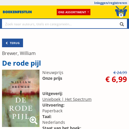
Inloggen/registreren
ONS ASSORTIMENT
0
TERUG
Brewer, William
De rode pijl
Nieuwprijs
€ 24,99
€ 6,99
Onze prijs
Uitgeverij:
Unieboek | Het Spectrum
Uitvoering:
Paperback
Taal:
Nederlands
Staat van het boek: