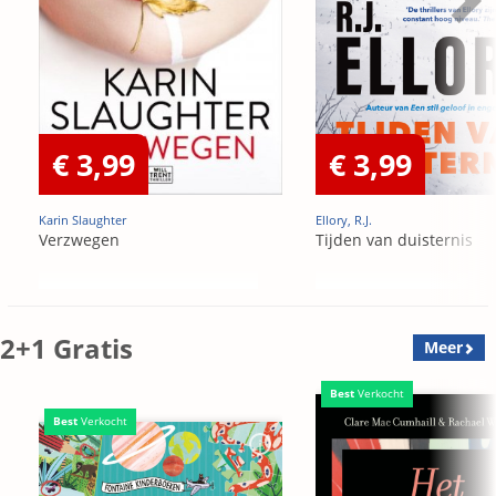
€ 3,99
€ 3,99
Karin Slaughter
Ellory, R.J.
Verzwegen
Tijden van duisternis
2+1 Gratis
Meer
Best
Verkocht
Best
Verkocht