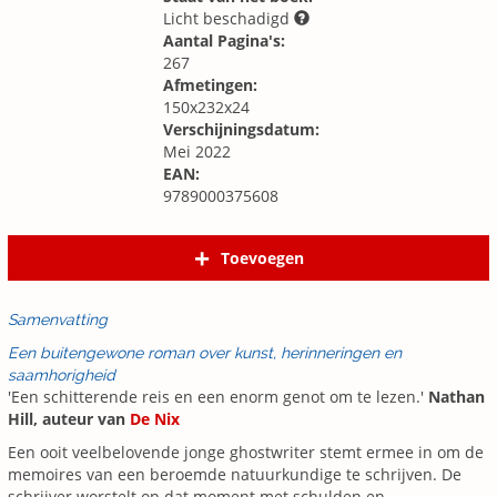
Licht beschadigd
Aantal Pagina's:
267
Afmetingen:
150x232x24
Verschijningsdatum:
Mei 2022
EAN:
9789000375608
Toevoegen
Samenvatting
Een buitengewone roman over kunst, herinneringen en
saamhorigheid
'Een schitterende reis en een enorm genot om te lezen.'
Nathan
Hill, auteur van
De Nix
Een ooit veelbelovende jonge ghostwriter stemt ermee in om de
memoires van een beroemde natuurkundige te schrijven. De
schrijver worstelt op dat moment met schulden en