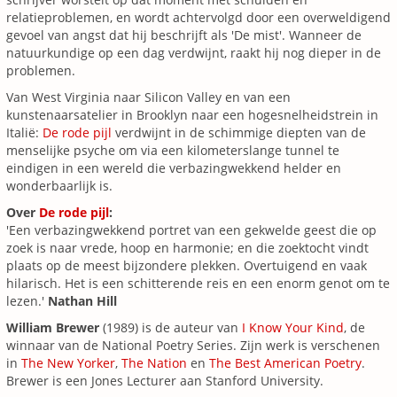
relatieproblemen, en wordt achtervolgd door een overweldigend
gevoel van angst dat hij beschrijft als 'De mist'. Wanneer de
natuurkundige op een dag verdwijnt, raakt hij nog dieper in de
problemen.
Van West Virginia naar Silicon Valley en van een
kunstenaarsatelier in Brooklyn naar een hogesnelheidstrein in
Italië:
De rode pijl
verdwijnt in de schimmige diepten van de
menselijke psyche om via een kilometerslange tunnel te
eindigen in een wereld die verbazingwekkend helder en
wonderbaarlijk is.
Over
De rode pijl
:
'Een verbazingwekkend portret van een gekwelde geest die op
zoek is naar vrede, hoop en harmonie; en die zoektocht vindt
plaats op de meest bijzondere plekken. Overtuigend en vaak
hilarisch. Het is een schitterende reis en een enorm genot om te
lezen.'
Nathan Hill
William Brewer
(1989) is de auteur van
I Know Your Kind
, de
winnaar van de National Poetry Series. Zijn werk is verschenen
in
The New Yorker
,
The Nation
en
The Best American Poetry
.
Brewer is een Jones Lecturer aan Stanford University.