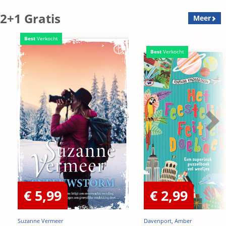
2+1 Gratis
Meer
Best
Verkocht
Best
Verkocht
€ 5,99
€ 2,99
Suzanne Vermeer
Davenport, Amber