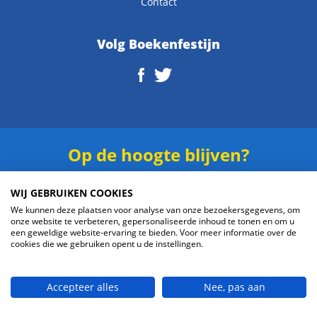
Contact
Volg Boekenfestijn
Op de hoogte blijven?
Schrijf je in voor onze
nieuwsbrief
.
WIJ GEBRUIKEN COOKIES
We kunnen deze plaatsen voor analyse van onze bezoekersgegevens, om
onze website te verbeteren, gepersonaliseerde inhoud te tonen en om u
een geweldige website-ervaring te bieden. Voor meer informatie over de
cookies die we gebruiken opent u de instellingen.
Verzenden
Accepteer alles
Nee, pas aan
© 2026 Boekenfestijn.com | website door
BlueMinds.nl