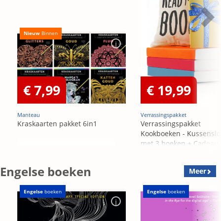
Nieuw
Binnen
€ 7,99
€ 19,99
Manteau
Verrassingspakket
Kraskaarten pakket 6in1
Verrassingspakket
Kookboeken - Kussensl
met 3 boeken + Cadeau
OP=OP
Engelse boeken
Meer
Engelse
boeken
Engelse
boeken