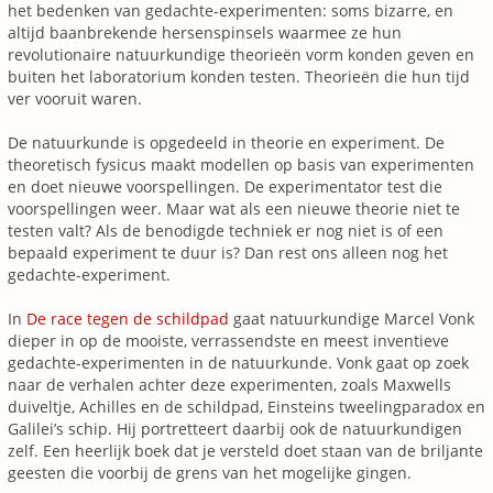
het bedenken van gedachte-experimenten: soms bizarre, en
altijd baanbrekende hersenspinsels waarmee ze hun
revolutionaire natuurkundige theorieën vorm konden geven en
buiten het laboratorium konden testen. Theorieën die hun tijd
ver vooruit waren.
De natuurkunde is opgedeeld in theorie en experiment. De
theoretisch fysicus maakt modellen op basis van experimenten
en doet nieuwe voorspellingen. De experimentator test die
voorspellingen weer. Maar wat als een nieuwe theorie niet te
testen valt? Als de benodigde techniek er nog niet is of een
bepaald experiment te duur is? Dan rest ons alleen nog het
gedachte-experiment.
In
De race tegen de schildpad
gaat natuurkundige Marcel Vonk
dieper in op de mooiste, verrassendste en meest inventieve
gedachte-experimenten in de natuurkunde. Vonk gaat op zoek
naar de verhalen achter deze experimenten, zoals Maxwells
duiveltje, Achilles en de schildpad, Einsteins tweelingparadox en
Galilei’s schip. Hij portretteert daarbij ook de natuurkundigen
zelf. Een heerlijk boek dat je versteld doet staan van de briljante
geesten die voorbij de grens van het mogelijke gingen.