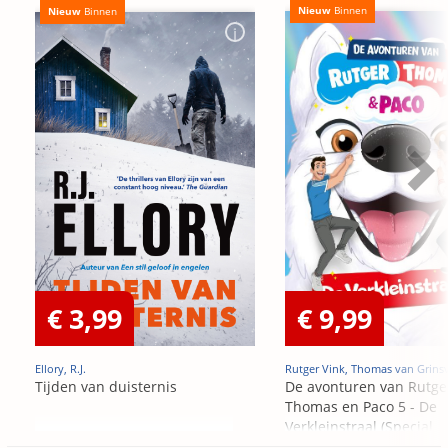
Nieuw
Binnen
Nieuw
Binnen
€ 3,99
€ 9,99
Ellory, R.J.
Rutger Vink, Thomas van Grins
Tijden van duisternis
De avonturen van Rutge
Thomas en Paco 5 - De
Verkleinstraal (Special
Edition)