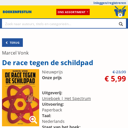
Inloggen/registreren
ONS ASSORTIMENT
0
TERUG
Marcel Vonk
De race tegen de schildpad
Nieuwprijs
€ 23,99
€ 5,99
Onze prijs
Uitgeverij:
Unieboek | Het Spectrum
Uitvoering:
Paperback
Taal:
Nederlands
Staat van het boek: