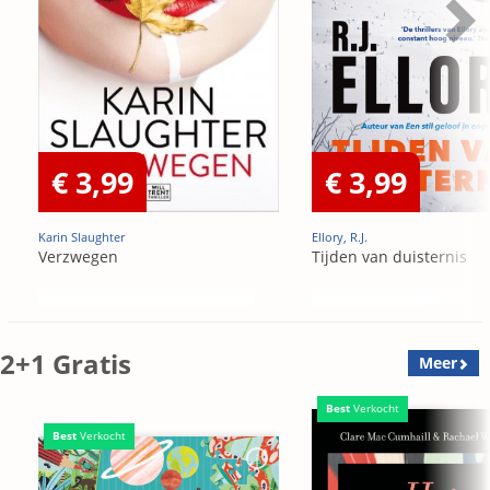
€ 3,99
€ 3,99
Karin Slaughter
Ellory, R.J.
Verzwegen
Tijden van duisternis
2+1 Gratis
Meer
Best
Verkocht
Best
Verkocht