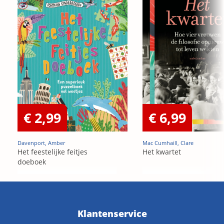
€ 2,99
€ 6,99
Davenport, Amber
Mac Cumhaill, Clare
Het feestelijke feitjes
Het kwartet
doeboek
Klantenservice