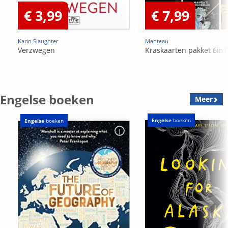
€ 3,99
€ 7,99
Karin Slaughter
Manteau
Verzwegen
Kraskaarten pakket 6in1
Engelse boeken
Meer
Engelse
boeken
Engelse
boeken