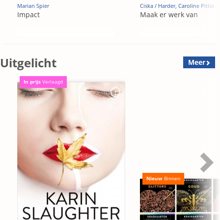
Marian Spier
Ciska / Harder, Caroline Pittie
Impact
Maak er werk van
Uitgelicht
Meer
In prijs
Verlaagd
Nieuw
Binnen