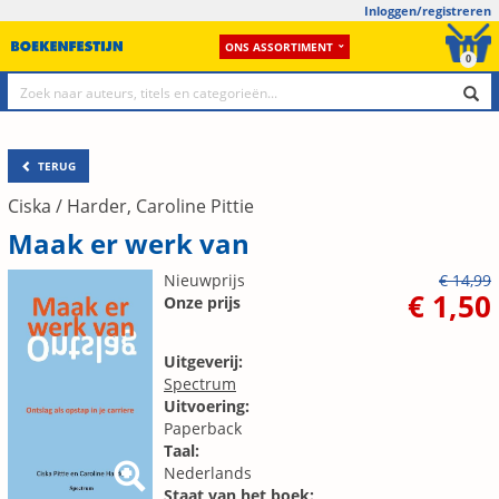
Inloggen/registreren
ONS ASSORTIMENT
0
TERUG
Ciska / Harder, Caroline Pittie
Maak er werk van
Nieuwprijs
€ 14,99
€ 1,50
Onze prijs
Uitgeverij:
Spectrum
Uitvoering:
Paperback
Taal:
Nederlands
Staat van het boek: