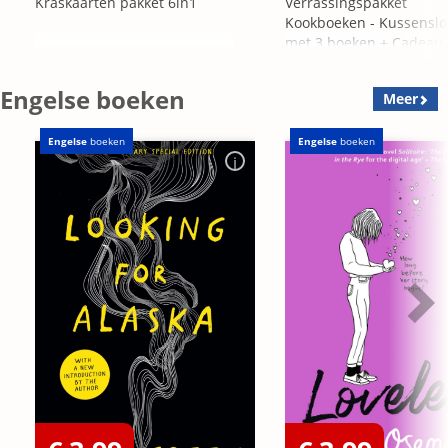
Kraskaarten pakket 6in1
Verrassingspakket
Kookboeken - Kussensl
met 3 boeken + Cadeau
OP=OP
Engelse boeken
Meer
Engelse
boeken
Engelse
boeken