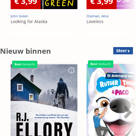
€ 3,99
€ 3,99
John Green
Oseman, Alice
Looking for Alaska
Loveless
Nieuw binnen
Meer
Best
Verkocht
Best
Verkocht