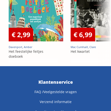
€ 2,99
€ 6,99
Davenport, Amber
Mac Cumhaill, Clare
Het feestelijke feitjes
Het kwartet
doeboek
Klantenservice
FAQ /Veelgestelde vragen
Verzend informatie