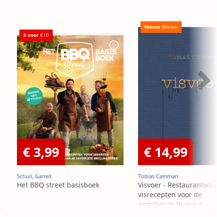
Nieuw
Binnen
3 voor
€10
€ 3,99
€ 14,99
Schuil, Garrelt
Tobias Camman
Het BBQ street basisboek
Visvoer - Restaurantwaa
visrecepten voor de
ambitieuze thuiskok