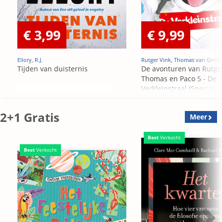
€ 3,99
€ 9,99
Ellory, R.J.
Rutger Vink, Thomas van Grins
Tijden van duisternis
De avonturen van Rutge
Thomas en Paco 5 - De
Verkleinstraal (Special
Edition)
2+1 Gratis
Meer
Best
Verkocht
Best
Verkocht