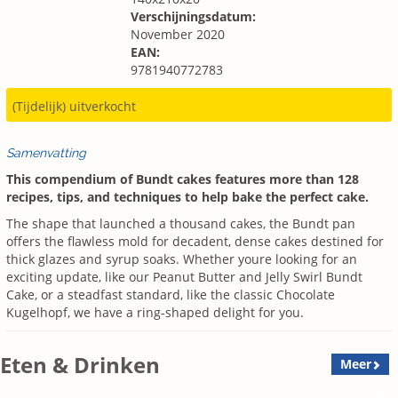
Verschijningsdatum:
November 2020
EAN:
9781940772783
(Tijdelijk) uitverkocht
Samenvatting
This compendium of Bundt cakes features more than 128
recipes, tips, and techniques to help bake the perfect cake.
The shape that launched a thousand cakes, the Bundt pan
offers the flawless mold for decadent, dense cakes destined for
thick glazes and syrup soaks. Whether youre looking for an
exciting update, like our Peanut Butter and Jelly Swirl Bundt
Cake, or a steadfast standard, like the classic Chocolate
Kugelhopf, we have a ring-shaped delight for you.
Eten & Drinken
Meer