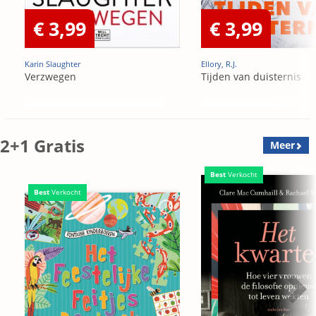
€ 3,99
€ 3,99
Karin Slaughter
Ellory, R.J.
Verzwegen
Tijden van duisternis
2+1 Gratis
Meer
Best
Verkocht
Best
Verkocht