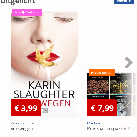
Uitgelicht
Meer
In prijs
Verlaagd
Nieuw
Binnen
€ 3,99
€ 7,99
Karin Slaughter
Manteau
Verzwegen
Kraskaarten pakket 6in1