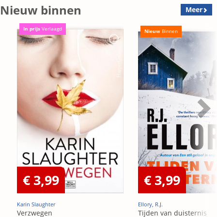
Nieuw binnen
Meer
In prijs
Verlaagd
Nieuw
Binnen
€ 3,99
€ 3,99
Karin Slaughter
Ellory, R.J.
Verzwegen
Tijden van duisternis