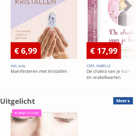
€ 6,99
€ 17,99
Hall, Judy
CERF, ISABELLE
Manifesteren met kristallen
De chakra van je hart - 
en orakelkaarten
Uitgelicht
Meer
In prijs
Verlaagd