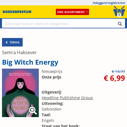
Inloggen/registreren
ONS ASSORTIMENT
0
TERUG
Semra Haksever
Big Witch Energy
Nieuwprijs
€ 14,99
€ 6,99
Onze prijs
Uitgeverij:
Headline Publishing Group
Uitvoering:
Gebonden
Taal:
Engels
Staat van het boek: