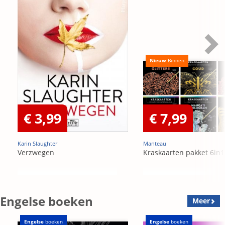
Nieuw
Binnen
€ 3,99
€ 7,99
Karin Slaughter
Manteau
Verzwegen
Kraskaarten pakket 6in1
Engelse boeken
Meer
Engelse
boeken
Engelse
boeken