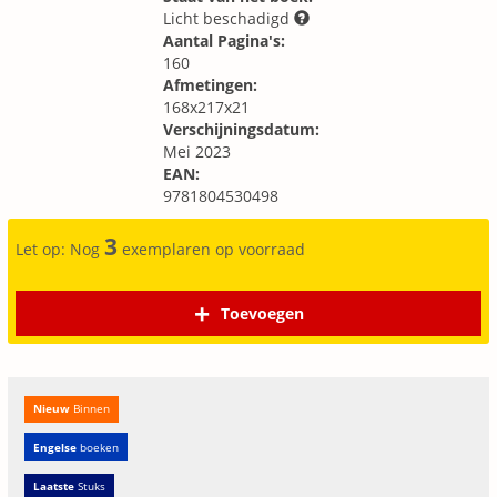
Licht beschadigd
Aantal Pagina's:
160
Afmetingen:
168x217x21
Verschijningsdatum:
Mei 2023
EAN:
9781804530498
3
Let op: Nog
exemplaren op voorraad
Toevoegen
Nieuw
Binnen
Engelse
boeken
Laatste
Stuks