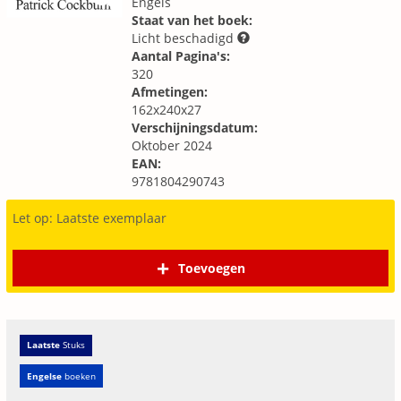
Engels
Staat van het boek:
Licht beschadigd
Aantal Pagina's:
320
Afmetingen:
162x240x27
Verschijningsdatum:
Oktober 2024
EAN:
9781804290743
Let op: Laatste exemplaar
Toevoegen
Laatste
Stuks
Engelse
boeken