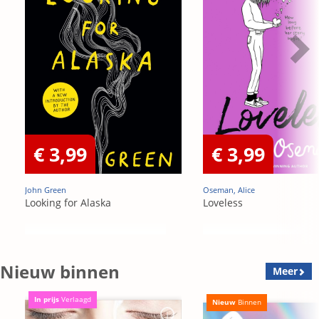
€ 3,99
€ 3,99
John Green
Oseman, Alice
Looking for Alaska
Loveless
Nieuw binnen
Meer
In prijs
Verlaagd
Nieuw
Binnen