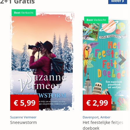
2+1 Gratis
Meer
Best
Verkocht
Best
Verkocht
€ 5,99
€ 2,99
Suzanne Vermeer
Davenport, Amber
Sneeuwstorm
Het feestelijke feitjes
doeboek