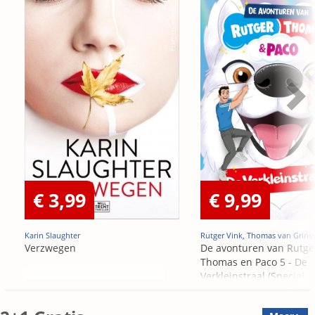
€ 3,99
€ 9,99
Karin Slaughter
Rutger Vink, Thomas van Grins
Verzwegen
De avonturen van Rutge
Thomas en Paco 5 - De
Verkleinstraal (Special
Edition)