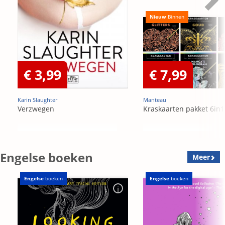
Nieuw
Binnen
€ 3,99
€ 7,99
Karin Slaughter
Manteau
Verzwegen
Kraskaarten pakket 6in1
Engelse boeken
Meer
Engelse
boeken
Engelse
boeken