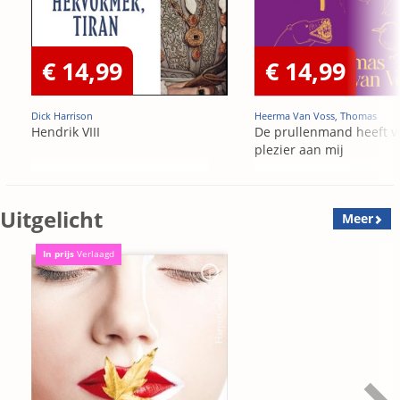
€ 14,99
€ 14,99
Dick Harrison
Heerma Van Voss, Thomas
Hendrik VIII
De prullenmand heeft v
plezier aan mij
Uitgelicht
Meer
In prijs
Verlaagd