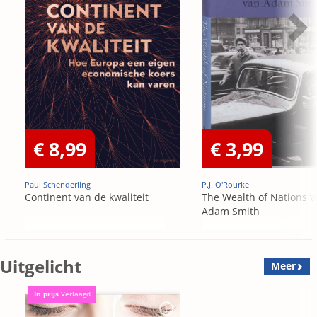
€ 8,99
€ 3,99
Paul Schenderling
P.J. O'Rourke
Continent van de kwaliteit
The Wealth of Nations v
Adam Smith
Uitgelicht
Meer
In prijs
Verlaagd