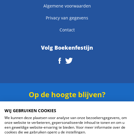
Algemene voorwaarden
Privacy van gegevens
Contact
Volg Boekenfestijn
Op de hoogte blijven?
Schrijf je in voor onze
nieuwsbrief
.
WIJ GEBRUIKEN COOKIES
We kunnen deze plaatsen voor analyse van onze bezoekersgegevens, om
onze website te verbeteren, gepersonaliseerde inhoud te tonen en om u
een geweldige website-ervaring te bieden. Voor meer informatie over de
cookies die we gebruiken opent u de instellingen.