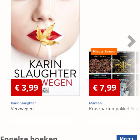
Nieuw
Binnen
€ 3,99
€ 7,99
Karin Slaughter
Manteau
Verzwegen
Kraskaarten pakket 6in1
Engelse boeken
Meer