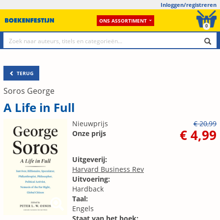
Inloggen/registreren
ONS ASSORTIMENT
0
TERUG
Soros George
A Life in Full
Nieuwprijs
€ 20,99
€ 4,99
Onze prijs
Uitgeverij:
Harvard Business Rev
Uitvoering:
Hardback
Taal:
Engels
Staat van het boek: