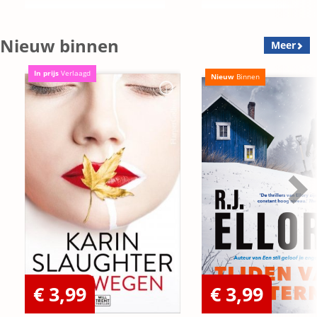
Nieuw binnen
Meer
In prijs
Verlaagd
Nieuw
Binnen
€ 3,99
€ 3,99