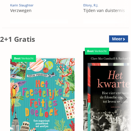
Karin Slaughter
Ellory, R.J.
Verzwegen
Tijden van duisternis
2+1 Gratis
Meer
Best
Verkocht
Best
Verkocht