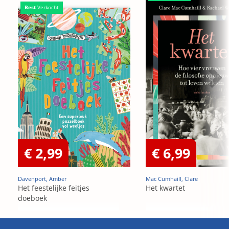
Best
Verkocht
€ 2,99
€ 6,99
Davenport, Amber
Mac Cumhaill, Clare
Het feestelijke feitjes
Het kwartet
doeboek