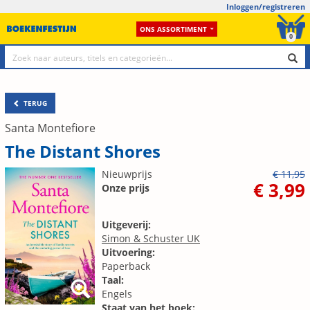
Inloggen/registreren
ONS ASSORTIMENT
0
TERUG
Santa Montefiore
The Distant Shores
Nieuwprijs
€ 11,95
€ 3,99
Onze prijs
Uitgeverij:
Simon & Schuster UK
Uitvoering:
Paperback
Taal:
Engels
Staat van het boek: