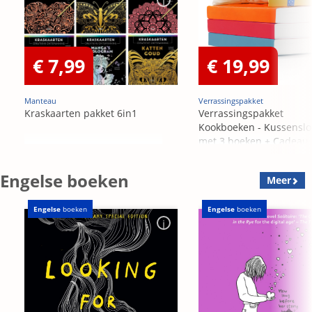
€ 7,99
€ 19,99
Manteau
Verrassingspakket
Kraskaarten pakket 6in1
Verrassingspakket
Kookboeken - Kussensl
met 3 boeken + Cadeau
OP=OP
Engelse boeken
Meer
Engelse
boeken
Engelse
boeken