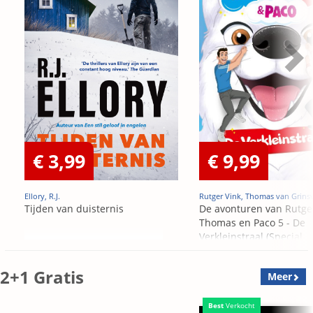
€ 3,99
€ 9,99
Ellory, R.J.
Rutger Vink, Thomas van Grins
Tijden van duisternis
De avonturen van Rutge
Thomas en Paco 5 - De
Verkleinstraal (Special
Edition)
2+1 Gratis
Meer
Best
Verkocht