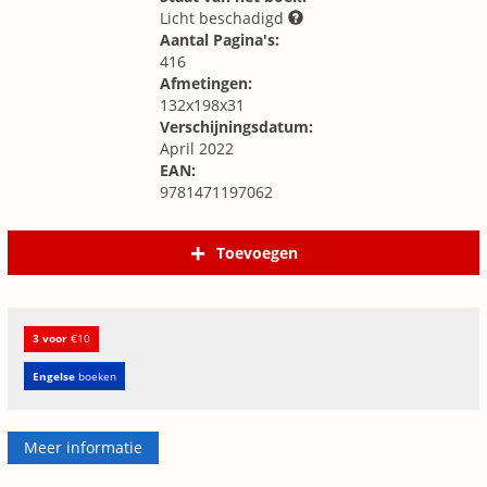
Licht beschadigd
Aantal Pagina's:
416
Afmetingen:
132x198x31
Verschijningsdatum:
April 2022
EAN:
9781471197062
Toevoegen
3 voor
€10
Engelse
boeken
Meer informatie