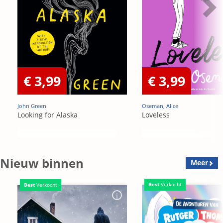
€ 3,99
€ 3,99
John Green
Oseman, Alice
Looking for Alaska
Loveless
Nieuw binnen
Meer
Best
Verkocht
Best
Verkocht