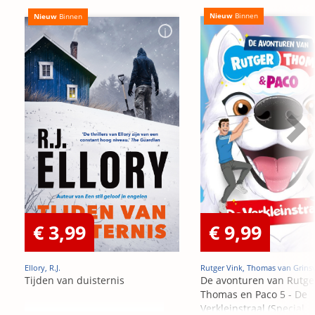
Nieuw
Binnen
Nieuw
Binnen
€ 3,99
€ 9,99
Ellory, R.J.
Rutger Vink, Thomas van Grins
Tijden van duisternis
De avonturen van Rutge
Thomas en Paco 5 - De
Verkleinstraal (Special