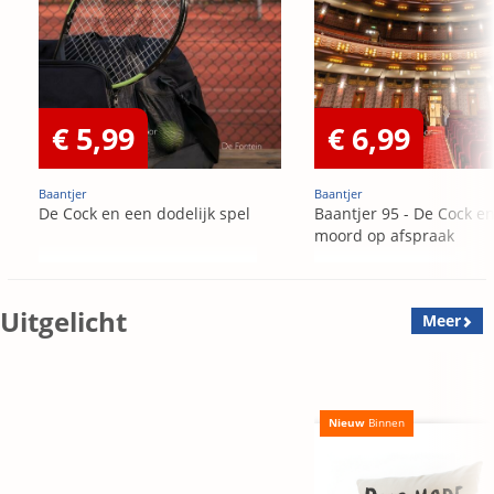
€ 5,99
€ 6,99
Baantjer
Baantjer
De Cock en een dodelijk spel
Baantjer 95 - De Cock e
moord op afspraak
Uitgelicht
Meer
Nieuw
Binnen