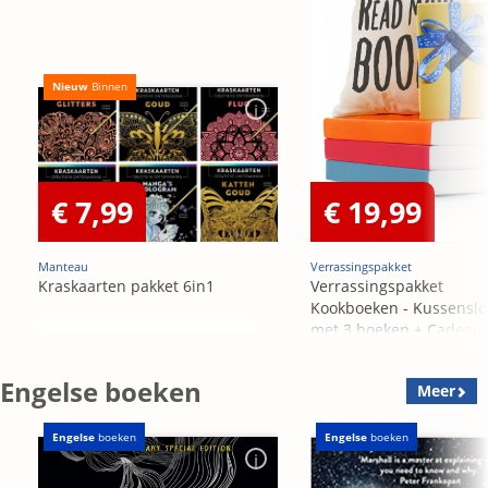
Nieuw
Binnen
€ 7,99
€ 19,99
Manteau
Verrassingspakket
Kraskaarten pakket 6in1
Verrassingspakket
Kookboeken - Kussensl
met 3 boeken + Cadeau
OP=OP
Engelse boeken
Meer
Engelse
boeken
Engelse
boeken